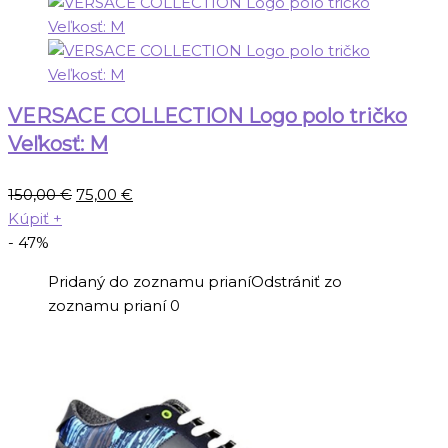
VERSACE COLLECTION Logo polo tričko
Veľkosť: M
Pôvodná
Aktuálna
150,00
€
75,00
€
cena
cena
Kúpiť
+
bola:
je:
- 47%
150,00 €.
75,00 €.
Pridaný do zoznamu prianí
Odstrániť zo
zoznamu prianí
0