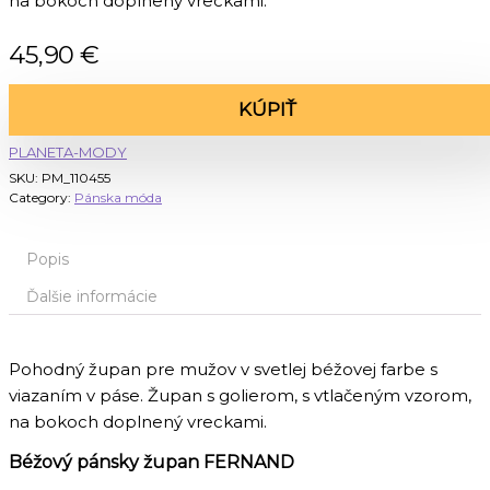
na bokoch doplnený vreckami.
45,90
€
KÚPIŤ
PLANETA-MODY
SKU:
PM_110455
Category:
Pánska móda
Popis
Ďalšie informácie
Pohodný župan pre mužov v svetlej béžovej farbe s
viazaním v páse. Župan s golierom, s vtlačeným vzorom,
na bokoch doplnený vreckami.
Béžový pánsky župan FERNAND