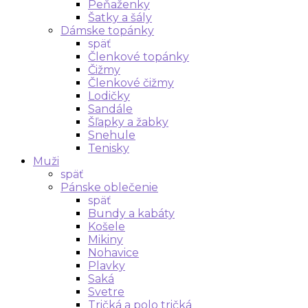
Peňaženky
Šatky a šály
Dámske topánky
späť
Členkové topánky
Čižmy
Členkové čižmy
Lodičky
Sandále
Šľapky a žabky
Snehule
Tenisky
Muži
späť
Pánske oblečenie
späť
Bundy a kabáty
Košele
Mikiny
Nohavice
Plavky
Saká
Svetre
Tričká a polo tričká