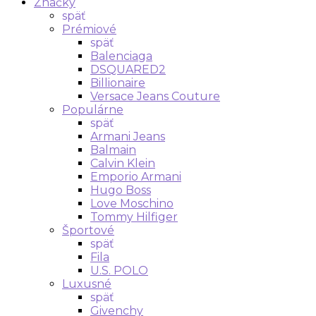
Značky
späť
Prémiové
späť
Balenciaga
DSQUARED2
Billionaire
Versace Jeans Couture
Populárne
späť
Armani Jeans
Balmain
Calvin Klein
Emporio Armani
Hugo Boss
Love Moschino
Tommy Hilfiger
Športové
späť
Fila
U.S. POLO
Luxusné
späť
Givenchy