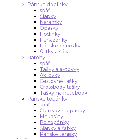
Pánske doplnky
späť
Čiapky
Náramky
Opasky
Hodinky
Peňaženky
Pánske ponožky
Šatky a šály
Batohy
späť
Tašky a aktovky
Aktovky
Cestovné tašky
Crossbody tašky
Tašky na notebook
Pánske topánky
späť
Členkové topánky
Mokasíny
Poltopánky
Šľapky a žabky
Pánske tenisky