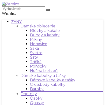
Wishlist
ŽENY
Dámske oblečenie
Blúzky a košele
Bundy a kabáty
Mikiny
Nohavice
Saká
Svetre
Šaty
Tričká
Ponožky
Nočná bielizeň
Dámske kabelky a tašky
Dámske kabelky a tašky
Crossbody kabelky
Batohy
Doplnky
Čiapky
Opasky