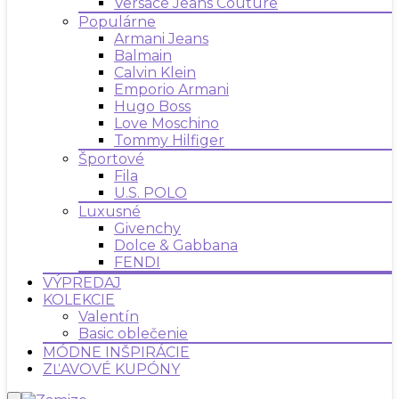
Versace Jeans Couture
Populárne
Armani Jeans
Balmain
Calvin Klein
Emporio Armani
Hugo Boss
Love Moschino
Tommy Hilfiger
Športové
Fila
U.S. POLO
Luxusné
Givenchy
Dolce & Gabbana
FENDI
VÝPREDAJ
KOLEKCIE
Valentín
Basic oblečenie
MÓDNE INŠPIRÁCIE
ZĽAVOVÉ KUPÓNY