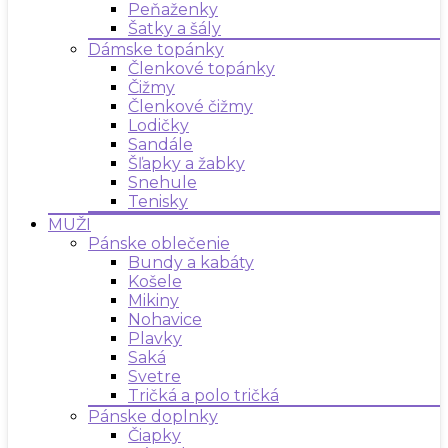
Peňaženky
Šatky a šály
Dámske topánky
Členkové topánky
Čižmy
Členkové čižmy
Lodičky
Sandále
Šľapky a žabky
Snehule
Tenisky
MUŽI
Pánske oblečenie
Bundy a kabáty
Košele
Mikiny
Nohavice
Plavky
Saká
Svetre
Tričká a polo tričká
Pánske doplnky
Čiapky