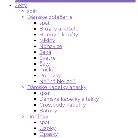
Ženy
späť
Dámske oblečenie
späť
Blúzky a košele
Bundy a kabáty
Mikiny
Nohavice
Saká
Svetre
Šaty
Tričká
Ponožky
Nočná bielizeň
Dámske kabelky a tašky
späť
Dámske kabelky a tašky
Crossbody kabelky
Batohy
Doplnky
späť
Čiapky
Opasky