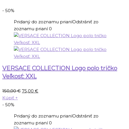
- 50%
Pridaný do zoznamu prianí
Odstrániť zo
zoznamu prianí
0
VERSACE COLLECTION Logo polo tričko
Veľkosť: XXL
Pôvodná
Aktuálna
150,00
€
75,00
€
cena
cena
Kúpiť
+
bola:
je:
- 50%
150,00 €.
75,00 €.
Pridaný do zoznamu prianí
Odstrániť zo
zoznamu prianí
0