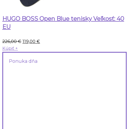
HUGO BOSS Open Blue tenisky Veľkosť: 40
EU
Pôvodná
Aktuálna
226,00
€
119,00
€
cena
cena
Kúpiť
+
bola:
je:
Ponuka dňa
226,00 €.
119,00 €.