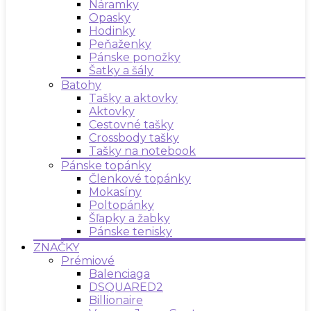
Náramky
Opasky
Hodinky
Peňaženky
Pánske ponožky
Šatky a šály
Batohy
Tašky a aktovky
Aktovky
Cestovné tašky
Crossbody tašky
Tašky na notebook
Pánske topánky
Členkové topánky
Mokasíny
Poltopánky
Šľapky a žabky
Pánske tenisky
ZNAČKY
Prémiové
Balenciaga
DSQUARED2
Billionaire