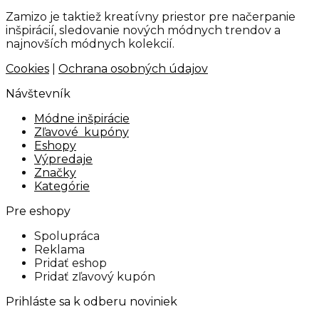
Zamizo je taktiež kreatívny priestor pre načerpanie
inšpirácií, sledovanie nových módnych trendov a
najnovších módnych kolekcií.
Cookies
|
Ochrana osobných údajov
Návštevník
Módne inšpirácie
Zľavové kupóny
Eshopy
Výpredaje
Značky
Kategórie
Pre eshopy
Spolupráca
Reklama
Pridať eshop
Pridať zľavový kupón
Prihláste sa k odberu noviniek