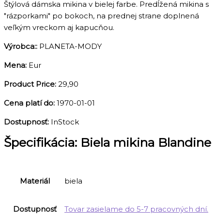
Štýlová dámska mikina v bielej farbe. Predĺžená mikina s
"rázporkami" po bokoch, na prednej strane doplnená
veľkým vreckom aj kapucňou.
Výrobca::
PLANETA-MODY
Mena:
Eur
Product Price:
29,90
Cena platí do:
1970-01-01
Dostupnosť:
InStock
Špecifikácia:
Biela mikina Blandine
Materiál
biela
Dostupnosť
Tovar zasielame do 5-7 pracovných dní.