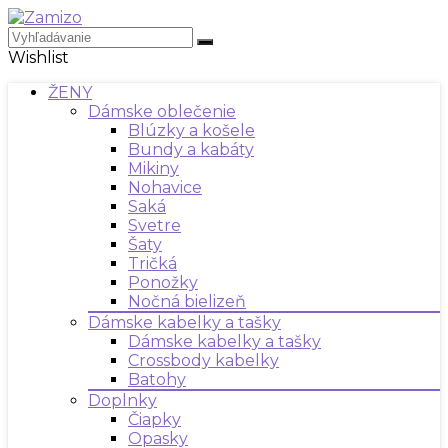
Wishlist
ŽENY
Dámske oblečenie
Blúzky a košele
Bundy a kabáty
Mikiny
Nohavice
Saká
Svetre
Šaty
Tričká
Ponožky
Nočná bielizeň
Dámske kabelky a tašky
Dámske kabelky a tašky
Crossbody kabelky
Batohy
Doplnky
Čiapky
Opasky