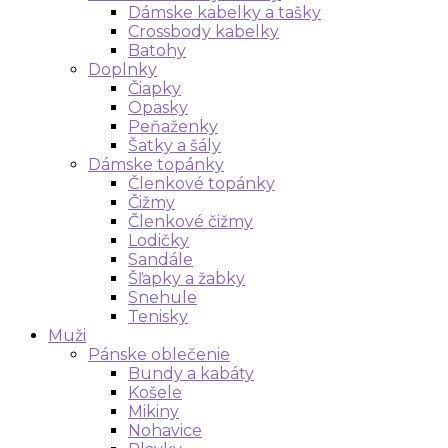
Dámske kabelky a tašky
Crossbody kabelky
Batohy
Doplnky
Čiapky
Opasky
Peňaženky
Šatky a šály
Dámske topánky
Členkové topánky
Čižmy
Členkové čižmy
Lodičky
Sandále
Šľapky a žabky
Snehule
Tenisky
Muži
Pánske oblečenie
Bundy a kabáty
Košele
Mikiny
Nohavice