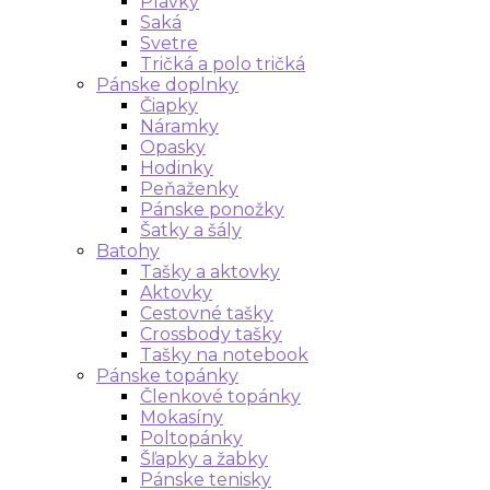
Plavky
Saká
Svetre
Tričká a polo tričká
Pánske doplnky
Čiapky
Náramky
Opasky
Hodinky
Peňaženky
Pánske ponožky
Šatky a šály
Batohy
Tašky a aktovky
Aktovky
Cestovné tašky
Crossbody tašky
Tašky na notebook
Pánske topánky
Členkové topánky
Mokasíny
Poltopánky
Šľapky a žabky
Pánske tenisky