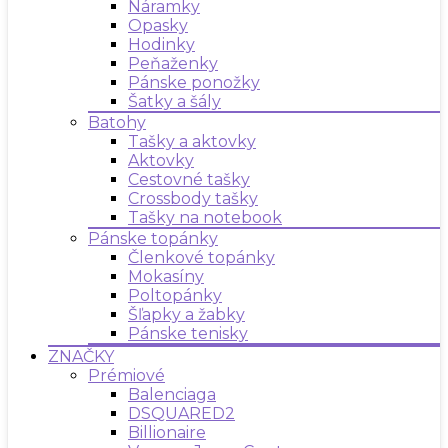
Náramky
Opasky
Hodinky
Peňaženky
Pánske ponožky
Šatky a šály
Batohy
Tašky a aktovky
Aktovky
Cestovné tašky
Crossbody tašky
Tašky na notebook
Pánske topánky
Členkové topánky
Mokasíny
Poltopánky
Šľapky a žabky
Pánske tenisky
ZNAČKY
Prémiové
Balenciaga
DSQUARED2
Billionaire