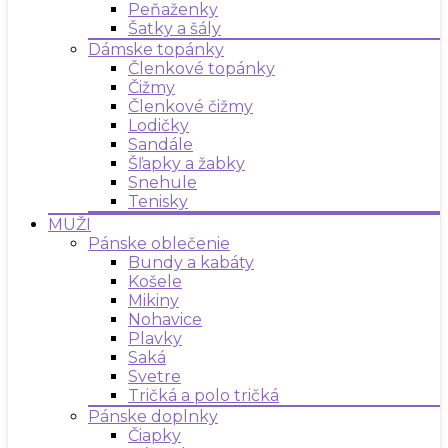
Peňaženky
Šatky a šály
Dámske topánky
Členkové topánky
Čižmy
Členkové čižmy
Lodičky
Sandále
Šľapky a žabky
Snehule
Tenisky
MUŽI
Pánske oblečenie
Bundy a kabáty
Košele
Mikiny
Nohavice
Plavky
Saká
Svetre
Tričká a polo tričká
Pánske doplnky
Čiapky