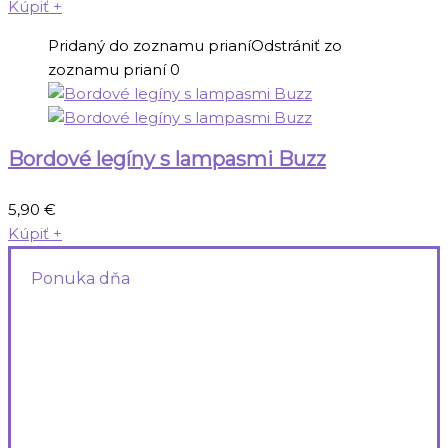
Kúpiť
+
Pridaný do zoznamu prianí
Odstrániť zo
zoznamu prianí
0
Bordové legíny s lampasmi Buzz
5,90
€
Kúpiť
+
Ponuka dňa