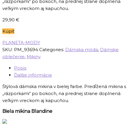
„rázporkami“ po bokoch, na prednej strane doplnená
veľkým vreckom aj kapucňou.
29,90
€
Kúpiť
PLANETA-MODY
SKU:
PM_93694
Categories:
Dámska móda
,
Dámske
oblečenie
,
Mikiny
Popis
Ďalšie informácie
Štýlová dámska mikina v bielej farbe. Predĺžená mikina s
„rázporkami“ po bokoch, na prednej strane doplnená
veľkým vreckom aj kapucňou.
Biela mikina Blandine