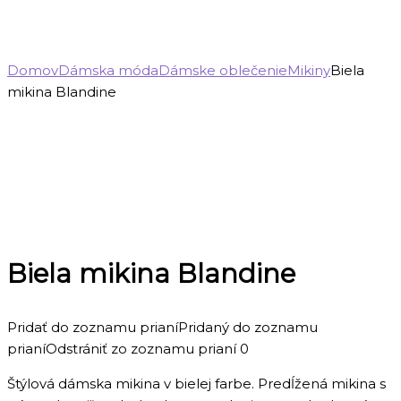
Domov
Dámska móda
Dámske oblečenie
Mikiny
Biela
mikina Blandine
Biela mikina Blandine
Pridať do zoznamu prianí
Pridaný do zoznamu
prianí
Odstrániť zo zoznamu prianí
0
Štýlová dámska mikina v bielej farbe. Predĺžená mikina s