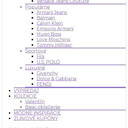
Versace Jeans Couture
Populárne
Armani Jeans
Balmain
Calvin Klein
Emporio Armani
Hugo Boss
Love Moschino
Tommy Hilfiger
Športové
Fila
U.S. POLO
Luxusné
Givenchy
Dolce & Gabbana
FENDI
VÝPREDAJ
KOLEKCIE
Valentín
Basic oblečenie
MÓDNE INŠPIRÁCIE
ZĽAVOVÉ KUPÓNY