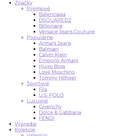
Značky
Prémiové
Balenciaga
DSQUARED2
Billionaire
Versace Jeans Couture
Populárne
Armani Jeans
Balmain
Calvin Klein
Emporio Armani
Hugo Boss
Love Moschino
Tommy Hilfiger
Športové
Fila
U.S. POLO
Luxusné
Givenchy
Dolce & Gabbana
FENDI
Výpredaj
Kolekcie
Valentín