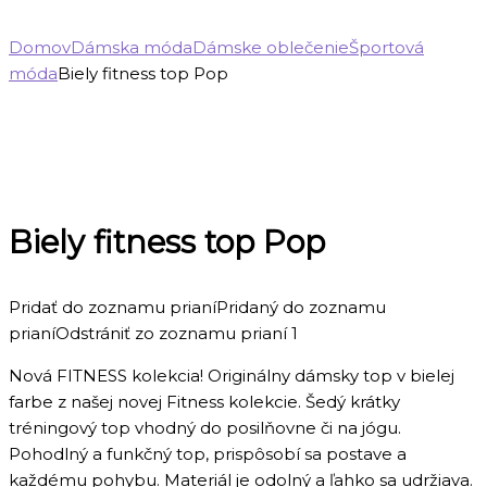
Domov
Dámska móda
Dámske oblečenie
Športová
móda
Biely fitness top Pop
Biely fitness top Pop
Pridať do zoznamu prianí
Pridaný do zoznamu
prianí
Odstrániť zo zoznamu prianí
1
Nová FITNESS kolekcia! Originálny dámsky top v bielej
farbe z našej novej Fitness kolekcie. Šedý krátky
tréningový top vhodný do posilňovne či na jógu.
Pohodlný a funkčný top, prispôsobí sa postave a
každému pohybu. Materiál je odolný a ľahko sa udržiava.