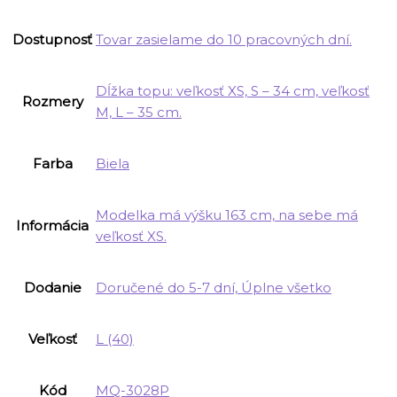
Dostupnosť
Tovar zasielame do 10 pracovných dní.
Dĺžka topu: veľkosť XS, S – 34 cm, veľkosť
Rozmery
M, L – 35 cm.
Farba
Biela
Modelka má výšku 163 cm, na sebe má
Informácia
veľkosť XS.
Dodanie
Doručené do 5-7 dní, Úplne všetko
Veľkosť
L (40)
Kód
MQ-3028P