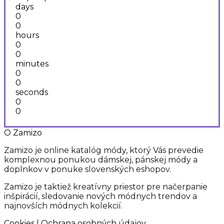
bola:
je:
days
78,00 €.
63,00 €.
0
0
hours
0
0
minutes
0
0
seconds
0
0
O Zamizo
Zamizo je online katalóg módy, ktorý Vás prevedie
komplexnou ponukou dámskej, pánskej módy a
doplnkov v ponuke slovenských eshopov.
Zamizo je taktiež kreatívny priestor pre načerpanie
inšpirácií, sledovanie nových módnych trendov a
najnovších módnych kolekcií.
Cookies
|
Ochrana osobných údajov