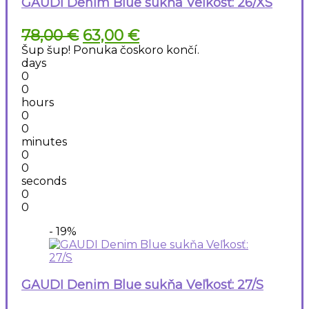
GAUDI Denim Blue sukňa Veľkosť: 26/XS
Pôvodná
Aktuálna
78,00
€
63,00
€
cena
cena
Šup šup! Ponuka čoskoro končí.
bola:
je:
days
78,00 €.
63,00 €.
0
0
hours
0
0
minutes
0
0
seconds
0
0
- 19%
GAUDI Denim Blue sukňa Veľkosť: 27/S