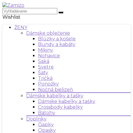
Wishlist
ŽENY
Dámske oblečenie
Blúzky a košele
Bundy a kabáty
Mikiny
Nohavice
Saká
Svetre
Šaty
Tričká
Ponožky
Nočná bielizeň
Dámske kabelky a tašky
Dámske kabelky a tašky
Crossbody kabelky
Batohy
Doplnky
Čiapky
Opasky