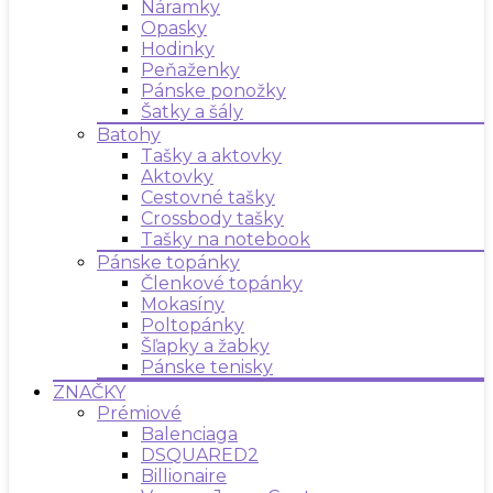
Náramky
Opasky
Hodinky
Peňaženky
Pánske ponožky
Šatky a šály
Batohy
Tašky a aktovky
Aktovky
Cestovné tašky
Crossbody tašky
Tašky na notebook
Pánske topánky
Členkové topánky
Mokasíny
Poltopánky
Šľapky a žabky
Pánske tenisky
ZNAČKY
Prémiové
Balenciaga
DSQUARED2
Billionaire