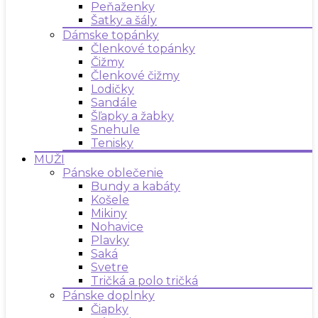
Peňaženky
Šatky a šály
Dámske topánky
Členkové topánky
Čižmy
Členkové čižmy
Lodičky
Sandále
Šľapky a žabky
Snehule
Tenisky
MUŽI
Pánske oblečenie
Bundy a kabáty
Košele
Mikiny
Nohavice
Plavky
Saká
Svetre
Tričká a polo tričká
Pánske doplnky
Čiapky