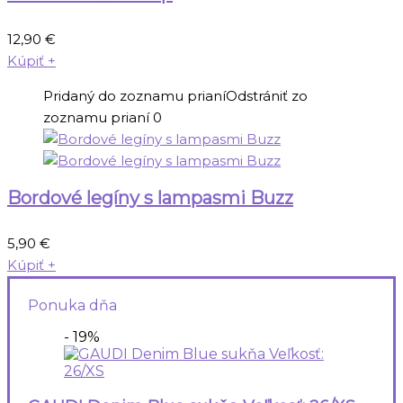
12,90
€
Kúpiť
+
Pridaný do zoznamu prianí
Odstrániť zo
zoznamu prianí
0
Bordové legíny s lampasmi Buzz
5,90
€
Kúpiť
+
Ponuka dňa
- 19%