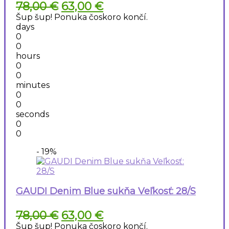
Pôvodná
Aktuálna
78,00
€
63,00
€
cena
cena
Šup šup! Ponuka čoskoro končí.
bola:
je:
days
78,00 €.
63,00 €.
0
0
hours
0
0
minutes
0
0
seconds
0
0
- 19%
GAUDI Denim Blue sukňa Veľkosť: 28/S
Pôvodná
Aktuálna
78,00
€
63,00
€
cena
cena
Šup šup! Ponuka čoskoro končí.