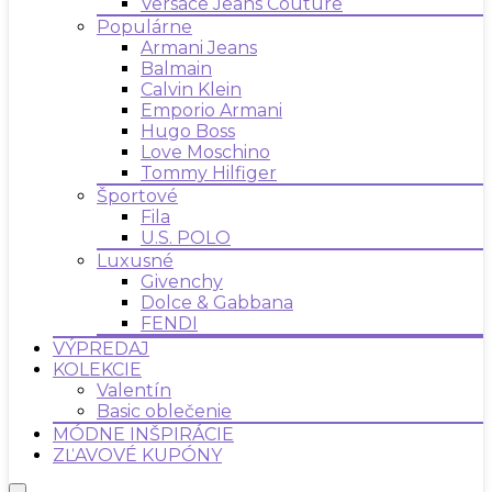
Versace Jeans Couture
Populárne
Armani Jeans
Balmain
Calvin Klein
Emporio Armani
Hugo Boss
Love Moschino
Tommy Hilfiger
Športové
Fila
U.S. POLO
Luxusné
Givenchy
Dolce & Gabbana
FENDI
VÝPREDAJ
KOLEKCIE
Valentín
Basic oblečenie
MÓDNE INŠPIRÁCIE
ZĽAVOVÉ KUPÓNY