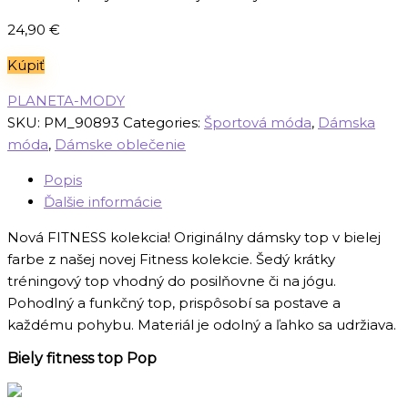
24,90
€
Kúpiť
PLANETA-MODY
SKU:
PM_90893
Categories:
Športová móda
,
Dámska
móda
,
Dámske oblečenie
Popis
Ďalšie informácie
Nová FITNESS kolekcia! Originálny dámsky top v bielej
farbe z našej novej Fitness kolekcie. Šedý krátky
tréningový top vhodný do posilňovne či na jógu.
Pohodlný a funkčný top, prispôsobí sa postave a
každému pohybu. Materiál je odolný a ľahko sa udržiava.
Biely fitness top Pop