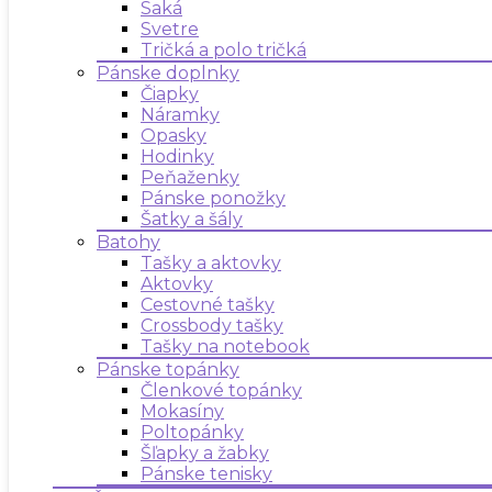
Saká
Svetre
Tričká a polo tričká
Pánske doplnky
Čiapky
Náramky
Opasky
Hodinky
Peňaženky
Pánske ponožky
Šatky a šály
Batohy
Tašky a aktovky
Aktovky
Cestovné tašky
Crossbody tašky
Tašky na notebook
Pánske topánky
Členkové topánky
Mokasíny
Poltopánky
Šľapky a žabky
Pánske tenisky