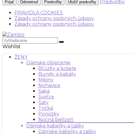
Predvoľby
Prijať
Odmietnuť
Predvoľby
Uložiť predvoľby
PRAVIDLÁ COOKIES
Zásady ochrany osobných údajov
Zásady ochrany osobných údajov
Wishlist
ŽENY
Dámske oblečenie
Blúzky a košele
Bundy a kabáty
Mikiny
Nohavice
Saká
Svetre
Šaty
Tričká
Ponožky
Nočná bielizeň
Dámske kabelky a tašky
Dámske kabelky a tašky