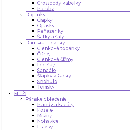
Crossbody kabelky
Batohy
Doplnky
Čiapky
Opasky
Peňaženky
Šatky a šály
Dámske topánky
Členkové topánky
Čižmy
Členkové čižmy
Lodičky
Sandále
Šľapky a žabky
Snehule
Tenisky
MUŽI
Pánske oblečenie
Bundy a kabáty
Košele
Mikiny
Nohavice
Plavky