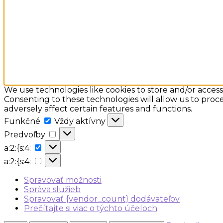
We use technologies like cookies to store and/or acces
Consenting to these technologies will allow us to proc
adversely affect certain features and functions.
Funkčné
Funkčné
Vždy aktívny
Predvoľby
Predvoľby
a:2:
a:2:{s:4:
{s:4:
a:2:
a:2:{s:4:
{s:4:
Spravovať možnosti
Správa služieb
Spravovať {vendor_count} dodávateľov
Prečítajte si viac o týchto účeloch