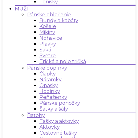
Tenisky
MUŽI
Pánske oblečenie
Bundy a kabáty
Košele
Mikiny
Nohavice
Plavky
Saká
Svetre
Tričká a polo tričká
Pánske doplnky
Čiapky
Náramky
Opasky
Hodinky
Peňaženky
Pánske ponožky
Šatky a šály
Batohy
Tašky a aktovky
Aktovky
Cestovné tašky