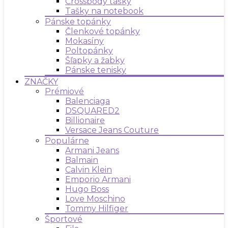
Crossbody tašky
Tašky na notebook
Pánske topánky
Členkové topánky
Mokasíny
Poltopánky
Šľapky a žabky
Pánske tenisky
ZNAČKY
Prémiové
Balenciaga
DSQUARED2
Billionaire
Versace Jeans Couture
Populárne
Armani Jeans
Balmain
Calvin Klein
Emporio Armani
Hugo Boss
Love Moschino
Tommy Hilfiger
Športové