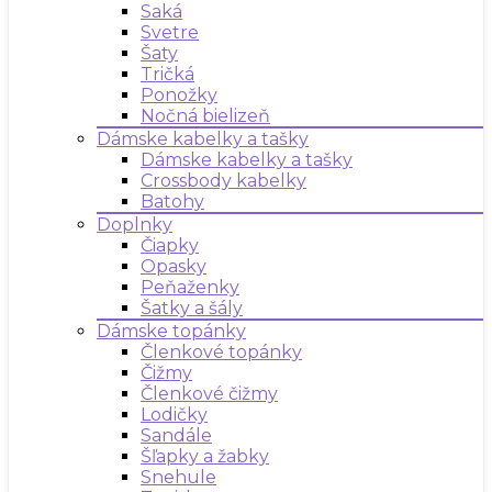
Saká
Svetre
Šaty
Tričká
Ponožky
Nočná bielizeň
Dámske kabelky a tašky
Dámske kabelky a tašky
Crossbody kabelky
Batohy
Doplnky
Čiapky
Opasky
Peňaženky
Šatky a šály
Dámske topánky
Členkové topánky
Čižmy
Členkové čižmy
Lodičky
Sandále
Šľapky a žabky
Snehule