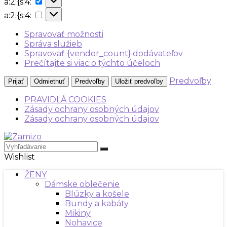
a:2:{s:4:
{s:4:
a:2:
a:2:{s:4:
{s:4:
Spravovať možnosti
Správa služieb
Spravovať {vendor_count} dodávateľov
Prečítajte si viac o týchto účeloch
Predvoľby
Prijať
Odmietnuť
Predvoľby
Uložiť predvoľby
PRAVIDLÁ COOKIES
Zásady ochrany osobných údajov
Zásady ochrany osobných údajov
Wishlist
ŽENY
Dámske oblečenie
Blúzky a košele
Bundy a kabáty
Mikiny
Nohavice