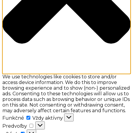
We use technologies like cookies to store and/or
access device information. We do this to improve
browsing experience and to show (non-) personalized
ads. Consenting to these technologies will allow us to
process data such as browsing behavior or unique IDs
on this site. Not consenting or withdrawing consent,
may adversely affect certain features and functions.
Funkčné
Funkčné
Vždy aktívny
Predvoľby
Predvoľby
a:2: