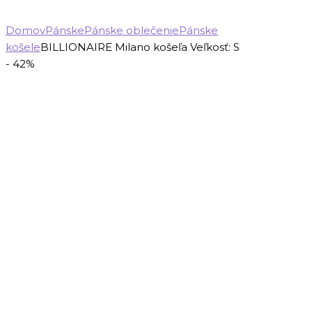
Domov
Pánske
Pánske oblečenie
Pánske
košele
BILLIONAIRE Milano košeľa Veľkosť: S
- 42%