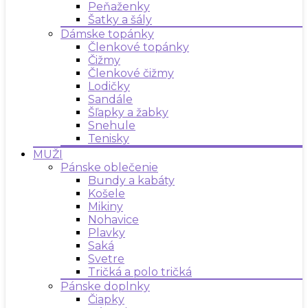
Peňaženky
Šatky a šály
Dámske topánky
Členkové topánky
Čižmy
Členkové čižmy
Lodičky
Sandále
Šľapky a žabky
Snehule
Tenisky
MUŽI
Pánske oblečenie
Bundy a kabáty
Košele
Mikiny
Nohavice
Plavky
Saká
Svetre
Tričká a polo tričká
Pánske doplnky
Čiapky