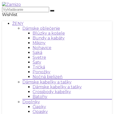
Wishlist
ŽENY
Dámske oblečenie
Blúzky a košele
Bundy a kabáty
Mikiny
Nohavice
Saká
Svetre
Šaty
Tričká
Ponožky
Nočná bielizeň
Dámske kabelky a tašky
Dámske kabelky a tašky
Crossbody kabelky
Batohy
Doplnky
Čiapky
Opasky