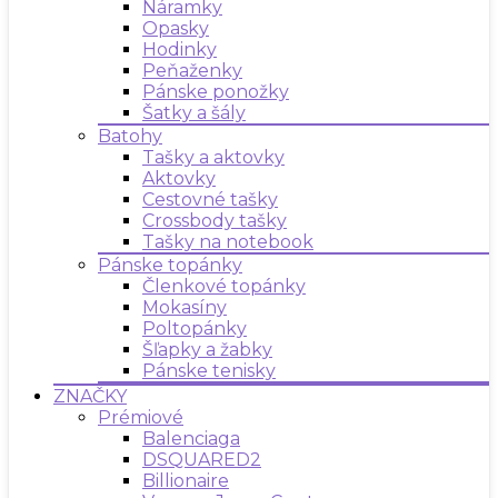
Náramky
Opasky
Hodinky
Peňaženky
Pánske ponožky
Šatky a šály
Batohy
Tašky a aktovky
Aktovky
Cestovné tašky
Crossbody tašky
Tašky na notebook
Pánske topánky
Členkové topánky
Mokasíny
Poltopánky
Šľapky a žabky
Pánske tenisky
ZNAČKY
Prémiové
Balenciaga
DSQUARED2
Billionaire