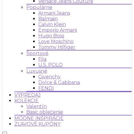
Versace Jeans Couture
Populárne
Armani Jeans
Balmain
Calvin Klein
Emporio Armani
Hugo Boss
Love Moschino
Tommy Hilfiger
Športové
Fila
U.S. POLO
Luxusné
Givenchy
Dolce & Gabbana
FENDI
VÝPREDAJ
KOLEKCIE
Valentín
Basic oblečenie
MÓDNE INŠPIRÁCIE
ZĽAVOVÉ KUPÓNY