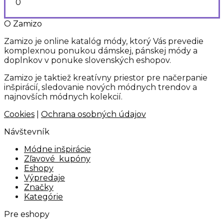
0
O Zamizo
Zamizo je online katalóg módy, ktorý Vás prevedie
komplexnou ponukou dámskej, pánskej módy a
doplnkov v ponuke slovenských eshopov.
Zamizo je taktiež kreatívny priestor pre načerpanie
inšpirácií, sledovanie nových módnych trendov a
najnovších módnych kolekcií.
Cookies
|
Ochrana osobných údajov
Návštevník
Módne inšpirácie
Zľavové kupóny
Eshopy
Výpredaje
Značky
Kategórie
Pre eshopy