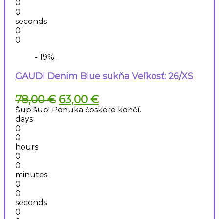
0
0
seconds
0
0
- 19%
GAUDI Denim Blue sukňa Veľkosť: 26/XS
Pôvodná
Aktuálna
78,00
€
63,00
€
cena
cena
Šup šup! Ponuka čoskoro končí.
bola:
je:
days
78,00 €.
63,00 €.
0
0
hours
0
0
minutes
0
0
seconds
0