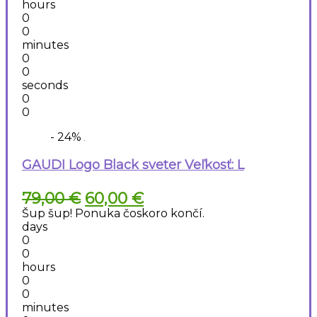
hours
0
0
minutes
0
0
seconds
0
0
- 24%
GAUDI Logo Black sveter Veľkosť: L
Pôvodná
Aktuálna
79,00
€
60,00
€
cena
cena
Šup šup! Ponuka čoskoro končí.
bola:
je:
days
79,00 €.
60,00 €.
0
0
hours
0
0
minutes