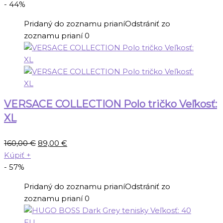
bola:
je:
- 44%
215,00 €.
105,00 €.
Pridaný do zoznamu prianí
Odstrániť zo
zoznamu prianí
0
VERSACE COLLECTION Polo tričko Veľkosť:
XL
Pôvodná
Aktuálna
160,00
€
89,00
€
cena
cena
Kúpiť
+
bola:
je:
- 57%
160,00 €.
89,00 €.
Pridaný do zoznamu prianí
Odstrániť zo
zoznamu prianí
0