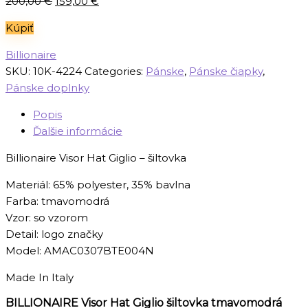
Pôvodná
Aktuálna
200,00
€
159,00
€
cena
cena
Kúpiť
bola:
je:
200,00 €.
159,00 €.
Billionaire
SKU:
10K-4224
Categories:
Pánske
,
Pánske čiapky
,
Pánske doplnky
Popis
Ďalšie informácie
Billionaire Visor Hat Giglio – šiltovka
Materiál: 65% polyester, 35% bavlna
Farba: tmavomodrá
Vzor: so vzorom
Detail: logo značky
Model: AMAC0307BTE004N
Made In Italy
BILLIONAIRE Visor Hat Giglio šiltovka tmavomodrá