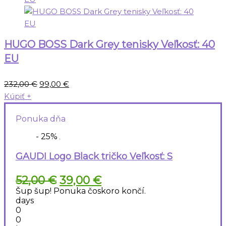
HUGO BOSS Dark Grey tenisky Veľkosť: 40
EU
Pôvodná
Aktuálna
232,00
€
99,00
€
cena
cena
Kúpiť
+
bola:
je:
Ponuka dňa
232,00 €.
99,00 €.
- 25%
GAUDI Logo Black tričko Veľkosť: S
Pôvodná
Aktuálna
52,00
€
39,00
€
cena
cena
Šup šup! Ponuka čoskoro končí.
bola:
je:
days
52,00 €.
39,00 €.
0
0