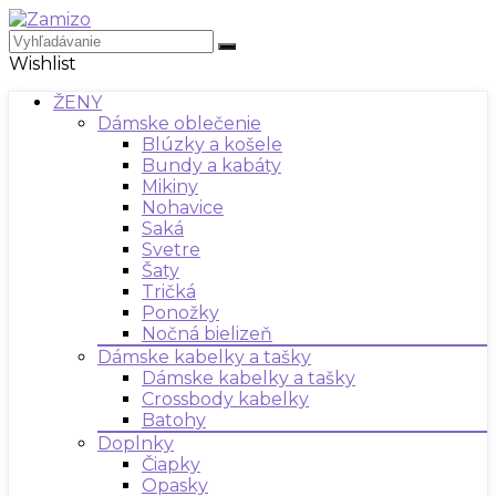
Wishlist
ŽENY
Dámske oblečenie
Blúzky a košele
Bundy a kabáty
Mikiny
Nohavice
Saká
Svetre
Šaty
Tričká
Ponožky
Nočná bielizeň
Dámske kabelky a tašky
Dámske kabelky a tašky
Crossbody kabelky
Batohy
Doplnky
Čiapky
Opasky