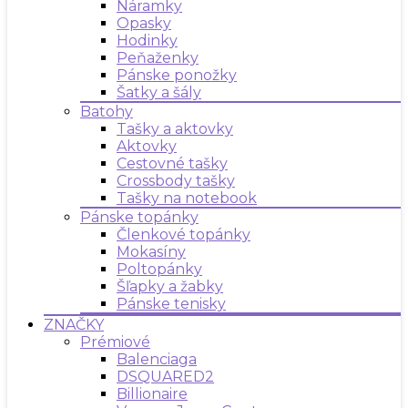
Náramky
Opasky
Hodinky
Peňaženky
Pánske ponožky
Šatky a šály
Batohy
Tašky a aktovky
Aktovky
Cestovné tašky
Crossbody tašky
Tašky na notebook
Pánske topánky
Členkové topánky
Mokasíny
Poltopánky
Šľapky a žabky
Pánske tenisky
ZNAČKY
Prémiové
Balenciaga
DSQUARED2
Billionaire