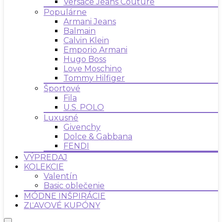
Versace Jeans Couture
Populárne
Armani Jeans
Balmain
Calvin Klein
Emporio Armani
Hugo Boss
Love Moschino
Tommy Hilfiger
Športové
Fila
U.S. POLO
Luxusné
Givenchy
Dolce & Gabbana
FENDI
VÝPREDAJ
KOLEKCIE
Valentín
Basic oblečenie
MÓDNE INŠPIRÁCIE
ZĽAVOVÉ KUPÓNY