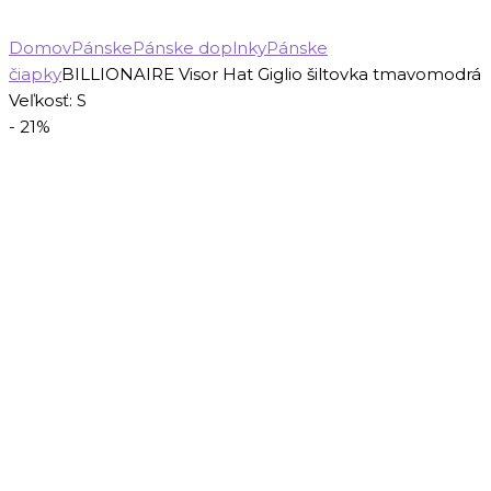
Domov
Pánske
Pánske doplnky
Pánske
čiapky
BILLIONAIRE Visor Hat Giglio šiltovka tmavomodrá
Veľkosť: S
- 21%