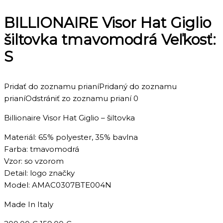
BILLIONAIRE Visor Hat Giglio
šiltovka tmavomodrá Veľkosť:
S
Pridať do zoznamu prianí
Pridaný do zoznamu
prianí
Odstrániť zo zoznamu prianí
0
Billionaire Visor Hat Giglio – šiltovka
Materiál: 65% polyester, 35% bavlna
Farba: tmavomodrá
Vzor: so vzorom
Detail: logo značky
Model: AMAC0307BTE004N
Made In Italy