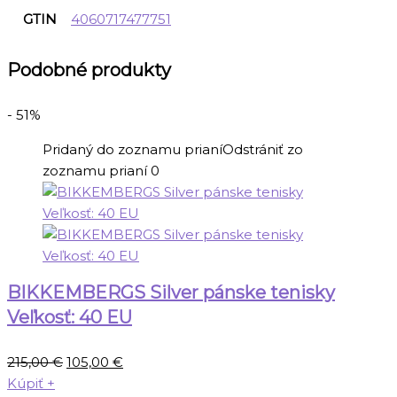
GTIN
4060717477751
Podobné produkty
- 51%
Pridaný do zoznamu prianí
Odstrániť zo
zoznamu prianí
0
BIKKEMBERGS Silver pánske tenisky
Veľkosť: 40 EU
Pôvodná
Aktuálna
215,00
€
105,00
€
cena
cena
Kúpiť
+