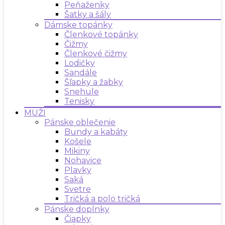
Peňaženky
Šatky a šály
Dámske topánky
Členkové topánky
Čižmy
Členkové čižmy
Lodičky
Sandále
Šľapky a žabky
Snehule
Tenisky
MUŽI
Pánske oblečenie
Bundy a kabáty
Košele
Mikiny
Nohavice
Plavky
Saká
Svetre
Tričká a polo tričká
Pánske doplnky
Čiapky