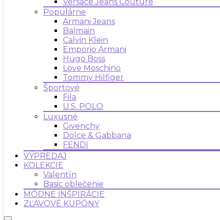
Versace Jeans Couture
Populárne
Armani Jeans
Balmain
Calvin Klein
Emporio Armani
Hugo Boss
Love Moschino
Tommy Hilfiger
Športové
Fila
U.S. POLO
Luxusné
Givenchy
Dolce & Gabbana
FENDI
VÝPREDAJ
KOLEKCIE
Valentín
Basic oblečenie
MÓDNE INŠPIRÁCIE
ZĽAVOVÉ KUPÓNY