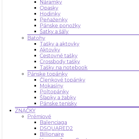
Náramky
Opasky
Hodinky
Peňaženky
Pánske ponožky
Šatky a šály
Batohy
Tašky a aktovky
Aktovky
Cestovné tašky
Crossbody tašky
Tašky na notebook
Pánske topánky
Členkové topánky
Mokasíny
Poltopánky
Šľapky a žabky
Pánske tenisky
ZNAČKY
Prémiové
Balenciaga
DSQUARED2
Billionaire