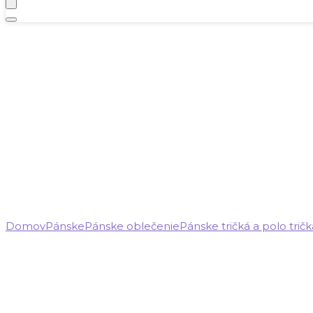
Domov
Pánske
Pánske oblečenie
Pánske tričká a polo tričk