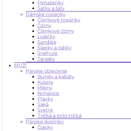
Peňaženky
Šatky a šály
Dámske topánky
Členkové topánky
Čižmy
Členkové čižmy
Lodičky
Sandále
Šľapky a žabky
Snehule
Tenisky
MUŽI
Pánske oblečenie
Bundy a kabáty
Košele
Mikiny
Nohavice
Plavky
Saká
Svetre
Tričká a polo tričká
Pánske doplnky
Čiapky