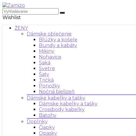
Wishlist
ŽENY
Dámske oblečenie
Blúzky a košele
Bundy a kabáty
Mikiny
Nohavice
Saká
Svetre
Šaty
Tričká
Ponožky
Nočná bielizeň
Dámske kabelky a tašky
Dámske kabelky a tašky
Crossbody kabelky
Batohy
Doplnky
Čiapky
Opasky