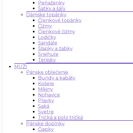
Peňaženky
Šatky a šály
Dámske topánky
Členkové topánky
Čižmy
Členkové čižmy
Lodičky
Sandále
Šľapky a žabky
Snehule
Tenisky
MUŽI
Pánske oblečenie
Bundy a kabáty
Košele
Mikiny
Nohavice
Plavky
Saká
Svetre
Tričká a polo tričká
Pánske doplnky
Čiapky