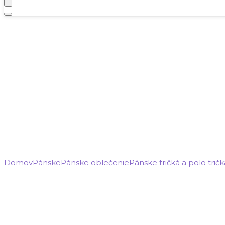
Domov
Pánske
Pánske oblečenie
Pánske tričká a polo tričk