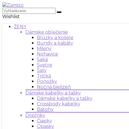
Wishlist
ŽENY
Dámske oblečenie
Blúzky a košele
Bundy a kabáty
Mikiny
Nohavice
Saká
Svetre
Šaty
Tričká
Ponožky
Nočná bielizeň
Dámske kabelky a tašky
Dámske kabelky a tašky
Crossbody kabelky
Batohy
Doplnky
Čiapky
Opasky