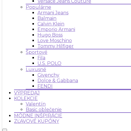
Versace Jeans Couture
Populárne
Armani Jeans
Balmain
Calvin Klein
Emporio Armani
Hugo Boss
Love Moschino
Tommy Hilfiger
Športové
Fila
U.S. POLO
Luxusné
Givenchy
Dolce & Gabbana
FENDI
VÝPREDAJ
KOLEKCIE
Valentín
Basic oblečenie
MÓDNE INŠPIRÁCIE
ZĽAVOVÉ KUPÓNY