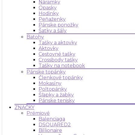
Náramky
Opasky
Hodinky
Peňaženky
Pánske ponožky
Šatky a šály
Batohy
Tašky a aktovky
Aktovky
Cestovné tašky
Crossbody tašky
Tašky na notebook
Pánske topánky
Členkové topánky
Mokasíny
Poltopánky
Šľapky a žabky
Pánske tenisky
ZNAČKY
Prémiové
Balenciaga
DSQUARED2
Billionaire