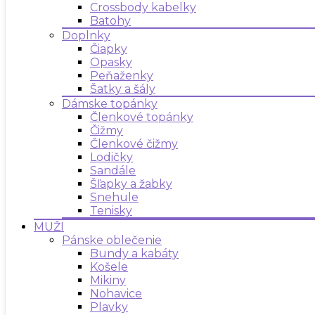
Crossbody kabelky
Batohy
Doplnky
Čiapky
Opasky
Peňaženky
Šatky a šály
Dámske topánky
Členkové topánky
Čižmy
Členkové čižmy
Lodičky
Sandále
Šľapky a žabky
Snehule
Tenisky
MUŽI
Pánske oblečenie
Bundy a kabáty
Košele
Mikiny
Nohavice
Plavky