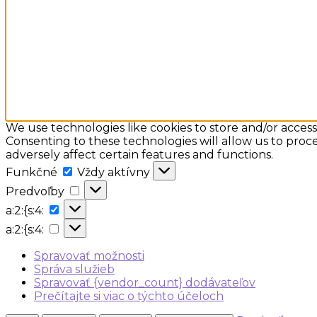
We use technologies like cookies to store and/or acces
Consenting to these technologies will allow us to proc
adversely affect certain features and functions.
Funkčné
Funkčné
Vždy aktívny
Predvoľby
Predvoľby
a:2:
a:2:{s:4:
{s:4:
a:2:
a:2:{s:4:
{s:4:
Spravovať možnosti
Správa služieb
Spravovať {vendor_count} dodávateľov
Prečítajte si viac o týchto účeloch