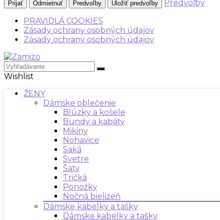
Predvoľby
Prijať
Odmietnuť
Predvoľby
Uložiť predvoľby
PRAVIDLÁ COOKIES
Zásady ochrany osobných údajov
Zásady ochrany osobných údajov
Wishlist
ŽENY
Dámske oblečenie
Blúzky a košele
Bundy a kabáty
Mikiny
Nohavice
Saká
Svetre
Šaty
Tričká
Ponožky
Nočná bielizeň
Dámske kabelky a tašky
Dámske kabelky a tašky