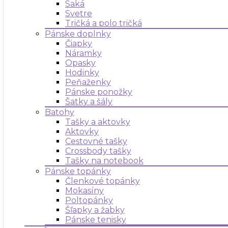
Saká
Svetre
Tričká a polo tričká
Pánske doplnky
Čiapky
Náramky
Opasky
Hodinky
Peňaženky
Pánske ponožky
Šatky a šály
Batohy
Tašky a aktovky
Aktovky
Cestovné tašky
Crossbody tašky
Tašky na notebook
Pánske topánky
Členkové topánky
Mokasíny
Poltopánky
Šľapky a žabky
Pánske tenisky