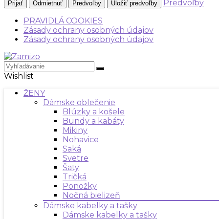
Predvoľby
Prijať
Odmietnuť
Predvoľby
Uložiť predvoľby
PRAVIDLÁ COOKIES
Zásady ochrany osobných údajov
Zásady ochrany osobných údajov
Wishlist
ŽENY
Dámske oblečenie
Blúzky a košele
Bundy a kabáty
Mikiny
Nohavice
Saká
Svetre
Šaty
Tričká
Ponožky
Nočná bielizeň
Dámske kabelky a tašky
Dámske kabelky a tašky