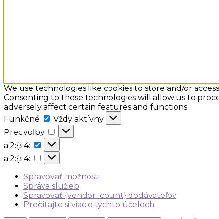
We use technologies like cookies to store and/or acces
Consenting to these technologies will allow us to proc
adversely affect certain features and functions.
Funkčné
Funkčné
Vždy aktívny
Predvoľby
Predvoľby
a:2:
a:2:{s:4:
{s:4:
a:2:
a:2:{s:4:
{s:4:
Spravovať možnosti
Správa služieb
Spravovať {vendor_count} dodávateľov
Prečítajte si viac o týchto účeloch