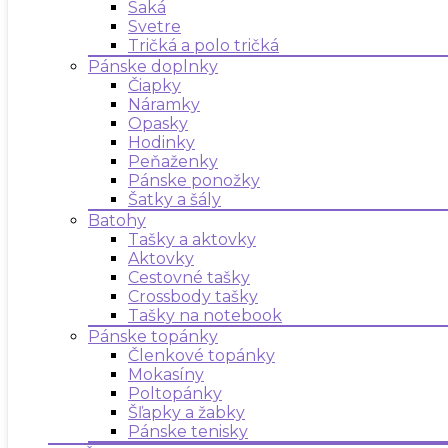
Saká
Svetre
Tričká a polo tričká
Pánske doplnky
Čiapky
Náramky
Opasky
Hodinky
Peňaženky
Pánske ponožky
Šatky a šály
Batohy
Tašky a aktovky
Aktovky
Cestovné tašky
Crossbody tašky
Tašky na notebook
Pánske topánky
Členkové topánky
Mokasíny
Poltopánky
Šľapky a žabky
Pánske tenisky