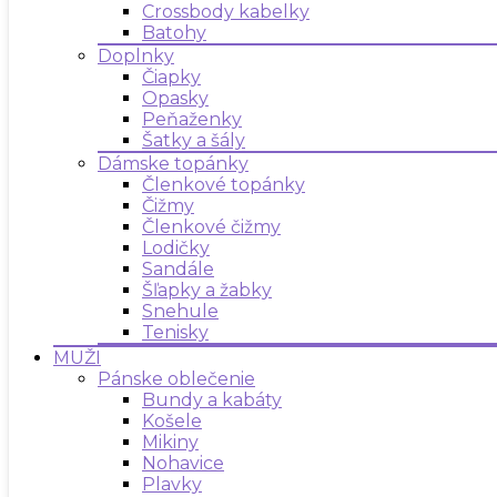
Crossbody kabelky
Batohy
Doplnky
Čiapky
Opasky
Peňaženky
Šatky a šály
Dámske topánky
Členkové topánky
Čižmy
Členkové čižmy
Lodičky
Sandále
Šľapky a žabky
Snehule
Tenisky
MUŽI
Pánske oblečenie
Bundy a kabáty
Košele
Mikiny
Nohavice
Plavky