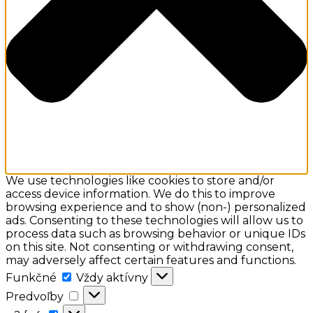
We use technologies like cookies to store and/or
access device information. We do this to improve
browsing experience and to show (non-) personalized
ads. Consenting to these technologies will allow us to
process data such as browsing behavior or unique IDs
on this site. Not consenting or withdrawing consent,
may adversely affect certain features and functions.
Funkčné
Funkčné
Vždy aktívny
Predvoľby
Predvoľby
a:2: