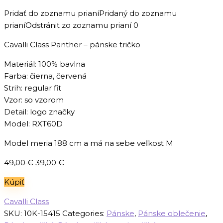
Pridať do zoznamu prianí
Pridaný do zoznamu
prianí
Odstrániť zo zoznamu prianí
0
Cavalli Class Panther – pánske tričko
Materiál: 100% bavlna
Farba: čierna, červená
Strih: regular fit
Vzor: so vzorom
Detail: logo značky
Model: RXT60D
Model meria 188 cm a má na sebe veľkosť M
Pôvodná
Aktuálna
49,00
€
39,00
€
cena
cena
Kúpiť
bola:
je:
49,00 €.
39,00 €.
Cavalli Class
SKU:
10K-15415
Categories:
Pánske
,
Pánske oblečenie
,