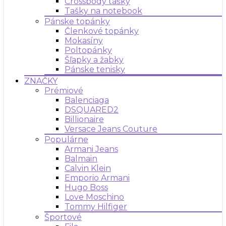
Crossbody tašky
Tašky na notebook
Pánske topánky
Členkové topánky
Mokasíny
Poltopánky
Šľapky a žabky
Pánske tenisky
ZNAČKY
Prémiové
Balenciaga
DSQUARED2
Billionaire
Versace Jeans Couture
Populárne
Armani Jeans
Balmain
Calvin Klein
Emporio Armani
Hugo Boss
Love Moschino
Tommy Hilfiger
Športové