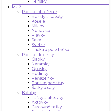
Tenisky
MUŽI
Pánske oblečenie
Bundy a kabáty
Košele
Mikiny
Nohavice
Plavky
Saká
Svetre
Tričká a polo tričká
Pánske doplnky
Čiapky
Náramky
Opasky
Hodinky
Peňaženky
Pánske ponožky
Šatky a šály
Batohy
Tašky a aktovky
Aktovky
Cestovné tašky