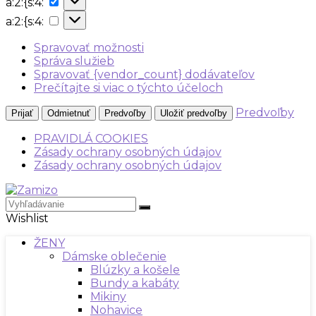
a:2:{s:4:
{s:4:
a:2:
a:2:{s:4:
{s:4:
Spravovať možnosti
Správa služieb
Spravovať {vendor_count} dodávateľov
Prečítajte si viac o týchto účeloch
Predvoľby
Prijať
Odmietnuť
Predvoľby
Uložiť predvoľby
PRAVIDLÁ COOKIES
Zásady ochrany osobných údajov
Zásady ochrany osobných údajov
Wishlist
ŽENY
Dámske oblečenie
Blúzky a košele
Bundy a kabáty
Mikiny
Nohavice