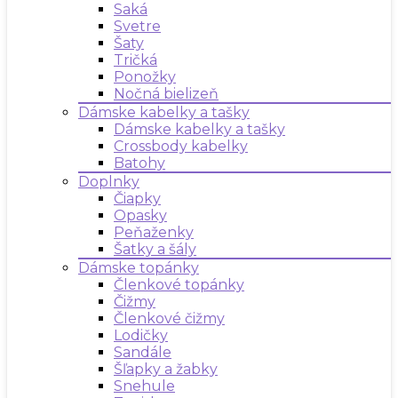
Saká
Svetre
Šaty
Tričká
Ponožky
Nočná bielizeň
Dámske kabelky a tašky
Dámske kabelky a tašky
Crossbody kabelky
Batohy
Doplnky
Čiapky
Opasky
Peňaženky
Šatky a šály
Dámske topánky
Členkové topánky
Čižmy
Členkové čižmy
Lodičky
Sandále
Šľapky a žabky
Snehule