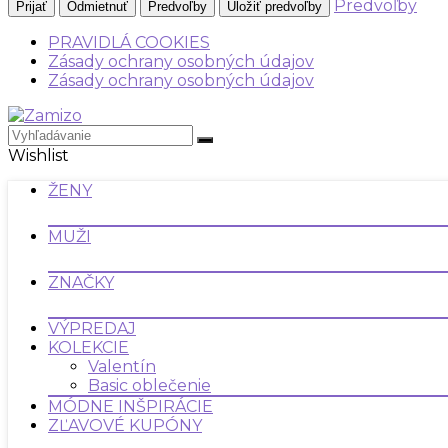
Predvoľby
Prijať
Odmietnuť
Predvoľby
Uložiť predvoľby
PRAVIDLÁ COOKIES
Zásady ochrany osobných údajov
Zásady ochrany osobných údajov
Wishlist
ŽENY
MUŽI
ZNAČKY
VÝPREDAJ
KOLEKCIE
Valentín
Basic oblečenie
MÓDNE INŠPIRÁCIE
ZĽAVOVÉ KUPÓNY