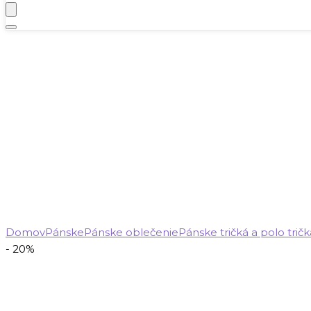
Domov
Pánske
Pánske oblečenie
Pánske tričká a polo tričk
- 20%