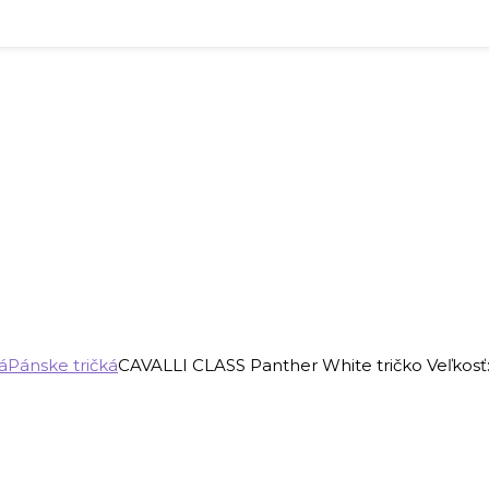
á
Pánske tričká
CAVALLI CLASS Panther White tričko Veľkosť: