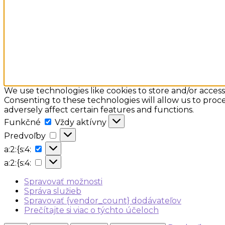
We use technologies like cookies to store and/or acces
Consenting to these technologies will allow us to proc
adversely affect certain features and functions.
Funkčné
Funkčné
Vždy aktívny
Predvoľby
Predvoľby
a:2:
a:2:{s:4:
{s:4:
a:2:
a:2:{s:4:
{s:4:
Spravovať možnosti
Správa služieb
Spravovať {vendor_count} dodávateľov
Prečítajte si viac o týchto účeloch