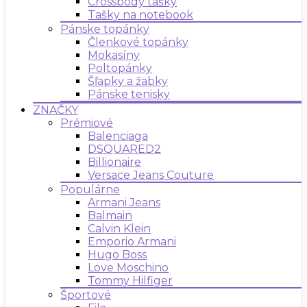
Crossbody tašky
Tašky na notebook
Pánske topánky
Členkové topánky
Mokasíny
Poltopánky
Šľapky a žabky
Pánske tenisky
ZNAČKY
Prémiové
Balenciaga
DSQUARED2
Billionaire
Versace Jeans Couture
Populárne
Armani Jeans
Balmain
Calvin Klein
Emporio Armani
Hugo Boss
Love Moschino
Tommy Hilfiger
Športové