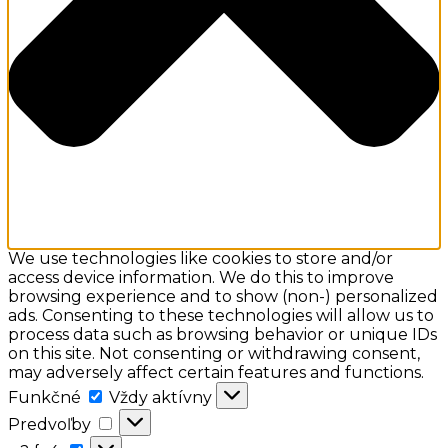
We use technologies like cookies to store and/or
access device information. We do this to improve
browsing experience and to show (non-) personalized
ads. Consenting to these technologies will allow us to
process data such as browsing behavior or unique IDs
on this site. Not consenting or withdrawing consent,
may adversely affect certain features and functions.
Funkčné
Funkčné
Vždy aktívny
Predvoľby
Predvoľby
a:2: