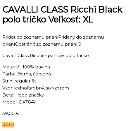
CAVALLI CLASS Ricchi Black
polo tričko Veľkosť: XL
Pridať do zoznamu prianí
Pridaný do zoznamu
prianí
Odstrániť zo zoznamu prianí
0
Cavalli Class Ricchi – pánske polo tričko
Materiál: 100% bavlna
Farba: čierna, červená
Strih: regular fit
Vzor: jednofarebný, so vzorom
Detail: logo značky
Model: QXT64Y
59,00
€
Kúpiť