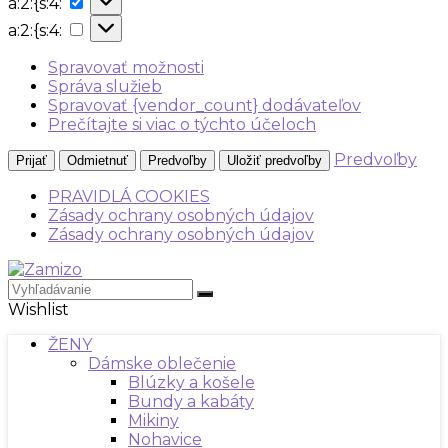
a:2:{s:4:
{s:4:
a:2:
a:2:{s:4:
{s:4:
Spravovať možnosti
Správa služieb
Spravovať {vendor_count} dodávateľov
Prečítajte si viac o týchto účeloch
Predvoľby
Prijať
Odmietnuť
Predvoľby
Uložiť predvoľby
PRAVIDLÁ COOKIES
Zásady ochrany osobných údajov
Zásady ochrany osobných údajov
Wishlist
ŽENY
Dámske oblečenie
Blúzky a košele
Bundy a kabáty
Mikiny
Nohavice