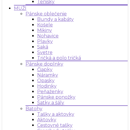
Tenisky
MUŽI
Pánske oblečenie
Bundy a kabáty
Košele
Mikiny
Nohavice
Plavky
Saká
Svetre
Tričká a polo tričká
Pánske doplnky
Čiapky
Náramky
Opasky
Hodinky
Peňaženky
Pánske ponožky
Šatky a šály
Batohy
Tašky a aktovky
Aktovky
Cestovné tašky