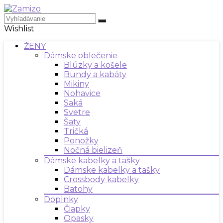
Wishlist
ŽENY
Dámske oblečenie
Blúzky a košele
Bundy a kabáty
Mikiny
Nohavice
Saká
Svetre
Šaty
Tričká
Ponožky
Nočná bielizeň
Dámske kabelky a tašky
Dámske kabelky a tašky
Crossbody kabelky
Batohy
Doplnky
Čiapky
Opasky