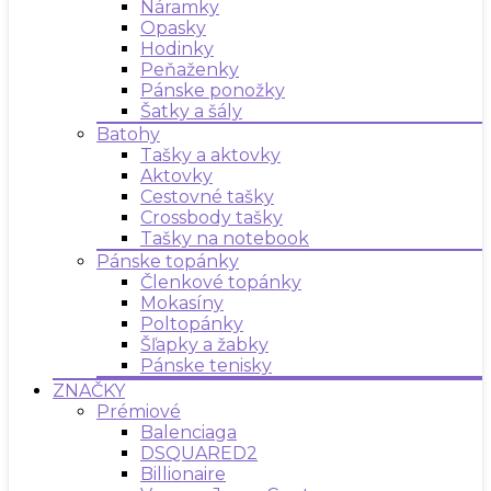
Náramky
Opasky
Hodinky
Peňaženky
Pánske ponožky
Šatky a šály
Batohy
Tašky a aktovky
Aktovky
Cestovné tašky
Crossbody tašky
Tašky na notebook
Pánske topánky
Členkové topánky
Mokasíny
Poltopánky
Šľapky a žabky
Pánske tenisky
ZNAČKY
Prémiové
Balenciaga
DSQUARED2
Billionaire