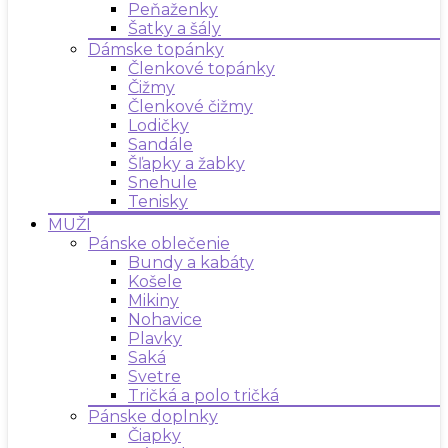
Peňaženky
Šatky a šály
Dámske topánky
Členkové topánky
Čižmy
Členkové čižmy
Lodičky
Sandále
Šľapky a žabky
Snehule
Tenisky
MUŽI
Pánske oblečenie
Bundy a kabáty
Košele
Mikiny
Nohavice
Plavky
Saká
Svetre
Tričká a polo tričká
Pánske doplnky
Čiapky