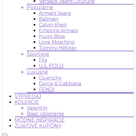
Versace Jeans Couture
Populárne
Armani Jeans
Balmain
Calvin Klein
Emporio Armani
Hugo Boss
Love Moschino
Tommy Hilfiger
Športové
Fila
U.S. POLO
Luxusné
Givenchy
Dolce & Gabbana
FENDI
VÝPREDAJ
KOLEKCIE
Valentín
Basic oblečenie
MÓDNE INŠPIRÁCIE
ZĽAVOVÉ KUPÓNY