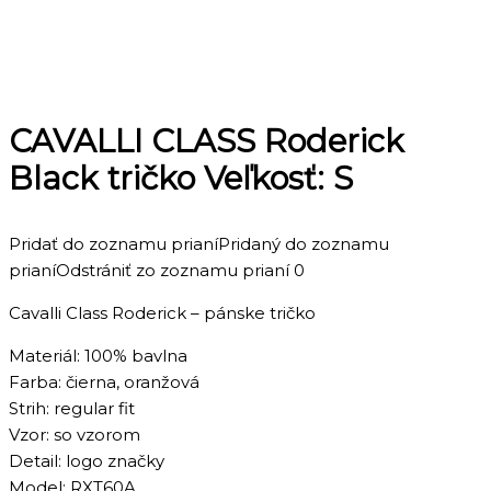
CAVALLI CLASS Roderick
Black tričko Veľkosť: S
Pridať do zoznamu prianí
Pridaný do zoznamu
prianí
Odstrániť zo zoznamu prianí
0
Cavalli Class Roderick – pánske tričko
Materiál: 100% bavlna
Farba: čierna, oranžová
Strih: regular fit
Vzor: so vzorom
Detail: logo značky
Model: RXT60A