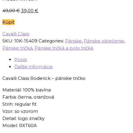
Pôvodná
Aktuálna
49,00
€
39,00
€
cena
cena
Kúpiť
bola:
je:
49,00 €.
39,00 €.
Cavalli Class
SKU:
10K-15409
Categories:
Pánske
,
Pánske oblečenie
,
Pánske tričká
,
Pánske tričká a polo tričká
Popis
Ďalšie informácie
Cavalli Class Roderick – pánske tričko
Materiál: 100% bavlna
Farba: čierna, oranžová
Strih: regular fit
Vzor: so vzorom
Detail: logo značky
Model: RXT60A