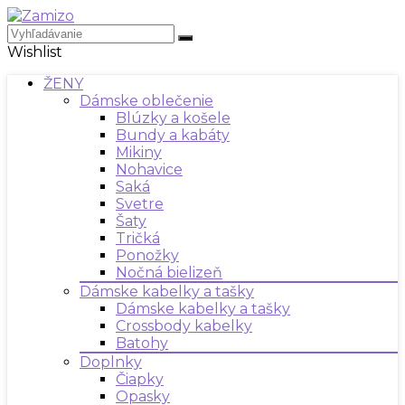
Wishlist
ŽENY
Dámske oblečenie
Blúzky a košele
Bundy a kabáty
Mikiny
Nohavice
Saká
Svetre
Šaty
Tričká
Ponožky
Nočná bielizeň
Dámske kabelky a tašky
Dámske kabelky a tašky
Crossbody kabelky
Batohy
Doplnky
Čiapky
Opasky