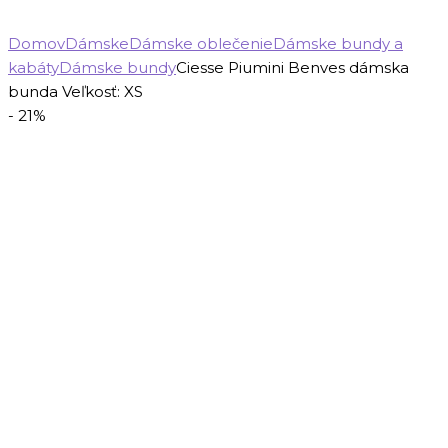
Domov
Dámske
Dámske oblečenie
Dámske bundy a
kabáty
Dámske bundy
Ciesse Piumini Benves dámska
bunda Veľkosť: XS
- 21%