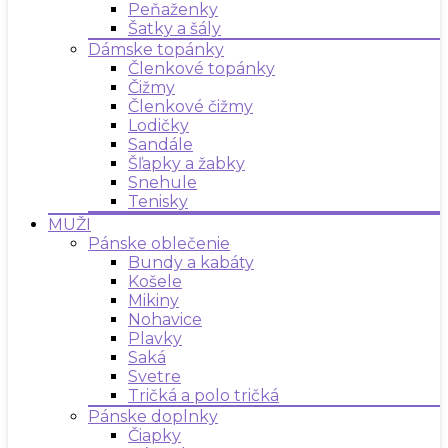
Peňaženky
Šatky a šály
Dámske topánky
Členkové topánky
Čižmy
Členkové čižmy
Lodičky
Sandále
Šľapky a žabky
Snehule
Tenisky
MUŽI
Pánske oblečenie
Bundy a kabáty
Košele
Mikiny
Nohavice
Plavky
Saká
Svetre
Tričká a polo tričká
Pánske doplnky
Čiapky