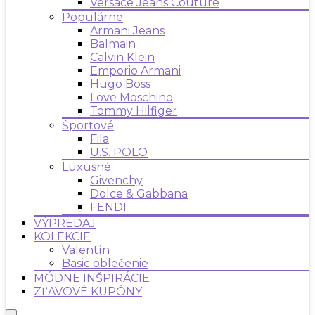
Versace Jeans Couture
Populárne
Armani Jeans
Balmain
Calvin Klein
Emporio Armani
Hugo Boss
Love Moschino
Tommy Hilfiger
Športové
Fila
U.S. POLO
Luxusné
Givenchy
Dolce & Gabbana
FENDI
VÝPREDAJ
KOLEKCIE
Valentín
Basic oblečenie
MÓDNE INŠPIRÁCIE
ZĽAVOVÉ KUPÓNY