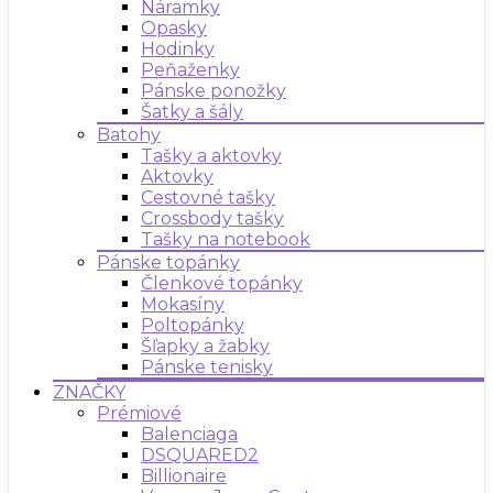
Náramky
Opasky
Hodinky
Peňaženky
Pánske ponožky
Šatky a šály
Batohy
Tašky a aktovky
Aktovky
Cestovné tašky
Crossbody tašky
Tašky na notebook
Pánske topánky
Členkové topánky
Mokasíny
Poltopánky
Šľapky a žabky
Pánske tenisky
ZNAČKY
Prémiové
Balenciaga
DSQUARED2
Billionaire