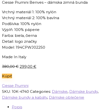
Ciesse Piumini Benves – dámska zimná bunda
Vrchný materiál 1: 100% nylón
Vrchný materiál 2: 100% bavlna
Podšívka: 100% nylón
Výplň: 100% páperie
Farba: biela, čierna
Detail: logo značky
Model: 194CPWJ02250
Made In Italy
Pôvodná
Aktuálna
380,00
€
299,00
€
cena
cena
Kúpiť
bola:
je:
380,00 €.
299,00 €.
Ciesse Piumini
SKU:
10K-4740
Categories:
Dámske
,
Dámske bundy
,
Dámske bundy a kabáty
,
Dámske oblečenie
Popis