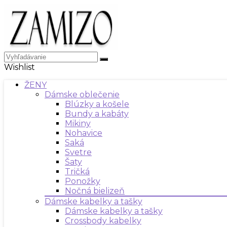
Wishlist
ŽENY
Dámske oblečenie
Blúzky a košele
Bundy a kabáty
Mikiny
Nohavice
Saká
Svetre
Šaty
Tričká
Ponožky
Nočná bielizeň
Dámske kabelky a tašky
Dámske kabelky a tašky
Crossbody kabelky