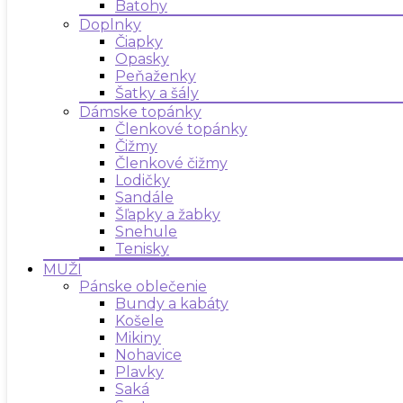
Batohy
Doplnky
Čiapky
Opasky
Peňaženky
Šatky a šály
Dámske topánky
Členkové topánky
Čižmy
Členkové čižmy
Lodičky
Sandále
Šľapky a žabky
Snehule
Tenisky
MUŽI
Pánske oblečenie
Bundy a kabáty
Košele
Mikiny
Nohavice
Plavky
Saká