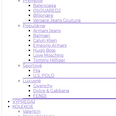
Prémiové
Balenciaga
DSQUARED2
Billionaire
Versace Jeans Couture
Populárne
Armani Jeans
Balmain
Calvin Klein
Emporio Armani
Hugo Boss
Love Moschino
Tommy Hilfiger
Športové
Fila
U.S. POLO
Luxusné
Givenchy
Dolce & Gabbana
FENDI
VÝPREDAJ
KOLEKCIE
Valentín