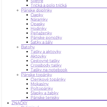
Svetre
Tričká a polo tričká
Pánske doplnky
Čiapky
Náramky
Opasky
Hodinky
Peňaženky
Pánske ponožky
Šatky a šály
Batohy
Tašky a aktovky
Aktovky
Cestovné tašky
Crossbody tašky
Tašky na notebook
Pánske topánky
Členkové topánky
Mokasíny
Poltopánky
Šľapky a žabky
Pánske tenisky
ZNAČKY