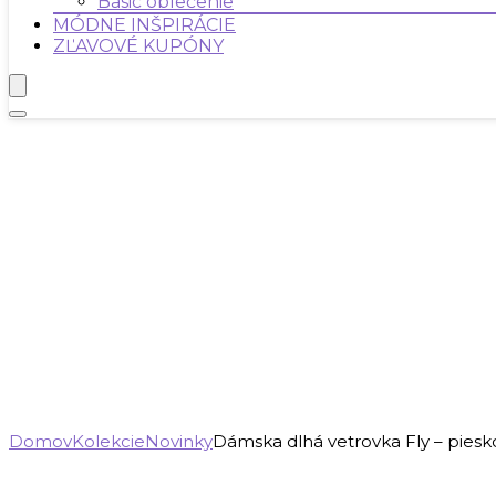
Basic oblečenie
MÓDNE INŠPIRÁCIE
ZĽAVOVÉ KUPÓNY
Domov
Kolekcie
Novinky
Dámska dlhá vetrovka Fly – piesk