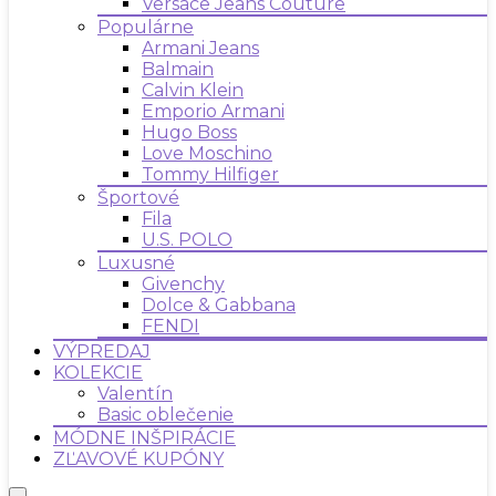
Versace Jeans Couture
Populárne
Armani Jeans
Balmain
Calvin Klein
Emporio Armani
Hugo Boss
Love Moschino
Tommy Hilfiger
Športové
Fila
U.S. POLO
Luxusné
Givenchy
Dolce & Gabbana
FENDI
VÝPREDAJ
KOLEKCIE
Valentín
Basic oblečenie
MÓDNE INŠPIRÁCIE
ZĽAVOVÉ KUPÓNY