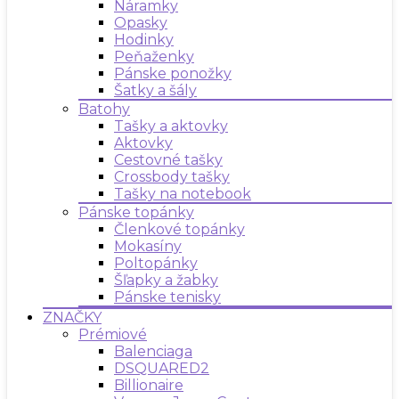
Náramky
Opasky
Hodinky
Peňaženky
Pánske ponožky
Šatky a šály
Batohy
Tašky a aktovky
Aktovky
Cestovné tašky
Crossbody tašky
Tašky na notebook
Pánske topánky
Členkové topánky
Mokasíny
Poltopánky
Šľapky a žabky
Pánske tenisky
ZNAČKY
Prémiové
Balenciaga
DSQUARED2
Billionaire