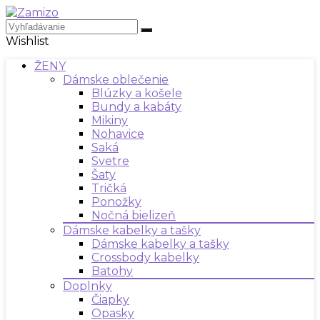
Wishlist
ŽENY
Dámske oblečenie
Blúzky a košele
Bundy a kabáty
Mikiny
Nohavice
Saká
Svetre
Šaty
Tričká
Ponožky
Nočná bielizeň
Dámske kabelky a tašky
Dámske kabelky a tašky
Crossbody kabelky
Batohy
Doplnky
Čiapky
Opasky