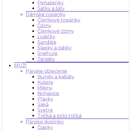
Peňaženky
Šatky a šály
Dámske topánky
Členkové topánky
Čižmy
Členkové čižmy
Lodičky
Sandále
Šľapky a žabky
Snehule
Tenisky
MUŽI
Pánske oblečenie
Bundy a kabáty
Košele
Mikiny
Nohavice
Plavky
Saká
Svetre
Tričká a polo tričká
Pánske doplnky
Čiapky