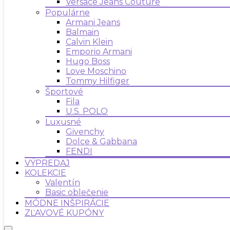
Versace Jeans Couture
Populárne
Armani Jeans
Balmain
Calvin Klein
Emporio Armani
Hugo Boss
Love Moschino
Tommy Hilfiger
Športové
Fila
U.S. POLO
Luxusné
Givenchy
Dolce & Gabbana
FENDI
VÝPREDAJ
KOLEKCIE
Valentín
Basic oblečenie
MÓDNE INŠPIRÁCIE
ZĽAVOVÉ KUPÓNY