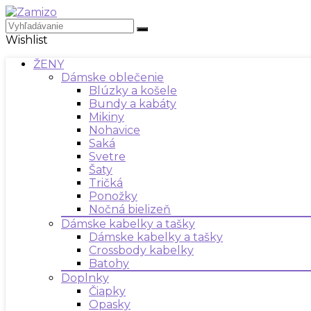
Wishlist
ŽENY
Dámske oblečenie
Blúzky a košele
Bundy a kabáty
Mikiny
Nohavice
Saká
Svetre
Šaty
Tričká
Ponožky
Nočná bielizeň
Dámske kabelky a tašky
Dámske kabelky a tašky
Crossbody kabelky
Batohy
Doplnky
Čiapky
Opasky