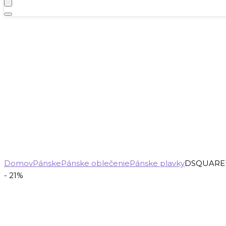
Domov
Pánske
Pánske oblečenie
Pánske plavky
DSQUARED2
- 21%