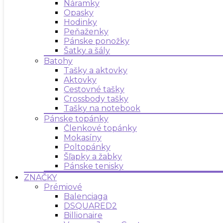
Náramky
Opasky
Hodinky
Peňaženky
Pánske ponožky
Šatky a šály
Batohy
Tašky a aktovky
Aktovky
Cestovné tašky
Crossbody tašky
Tašky na notebook
Pánske topánky
Členkové topánky
Mokasíny
Poltopánky
Šľapky a žabky
Pánske tenisky
ZNAČKY
Prémiové
Balenciaga
DSQUARED2
Billionaire