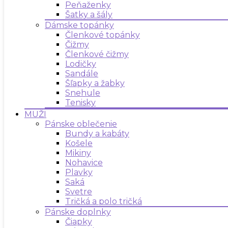
Peňaženky
Šatky a šály
Dámske topánky
Členkové topánky
Čižmy
Členkové čižmy
Lodičky
Sandále
Šľapky a žabky
Snehule
Tenisky
MUŽI
Pánske oblečenie
Bundy a kabáty
Košele
Mikiny
Nohavice
Plavky
Saká
Svetre
Tričká a polo tričká
Pánske doplnky
Čiapky