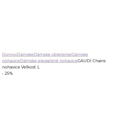
Domov
Dámske
Dámske oblečenie
Dámske
nohavice
Dámske elegantné nohavice
GAUDI Chains
nohavice Veľkosť: L
- 25%