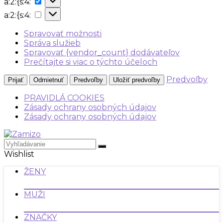
a:2:{s:4:
{s:4:
a:2:
a:2:{s:4:
{s:4:
Spravovať možnosti
Správa služieb
Spravovať {vendor_count} dodávateľov
Prečítajte si viac o týchto účeloch
Predvoľby
Prijať
Odmietnuť
Predvoľby
Uložiť predvoľby
PRAVIDLÁ COOKIES
Zásady ochrany osobných údajov
Zásady ochrany osobných údajov
Wishlist
ŽENY
MUŽI
ZNAČKY