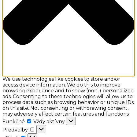
We use technologies like cookies to store and/or
access device information. We do this to improve
browsing experience and to show (non-) personalized
ads. Consenting to these technologies will allow us to
process data such as browsing behavior or unique IDs
on this site. Not consenting or withdrawing consent,
may adversely affect certain features and functions.
Funkčné
Funkčné
Vždy aktívny
Predvoľby
Predvoľby
a:2: