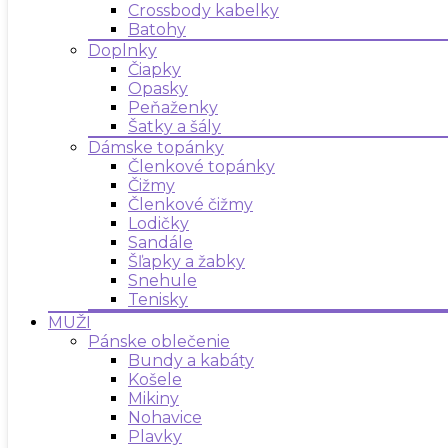
Crossbody kabelky
Batohy
Doplnky
Čiapky
Opasky
Peňaženky
Šatky a šály
Dámske topánky
Členkové topánky
Čižmy
Členkové čižmy
Lodičky
Sandále
Šľapky a žabky
Snehule
Tenisky
MUŽI
Pánske oblečenie
Bundy a kabáty
Košele
Mikiny
Nohavice
Plavky