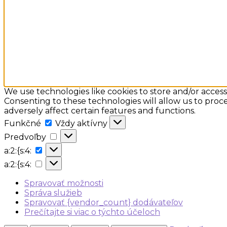
We use technologies like cookies to store and/or acces
Consenting to these technologies will allow us to proc
adversely affect certain features and functions.
Funkčné
Funkčné
Vždy aktívny
Predvoľby
Predvoľby
a:2:
a:2:{s:4:
{s:4:
a:2:
a:2:{s:4:
{s:4:
Spravovať možnosti
Správa služieb
Spravovať {vendor_count} dodávateľov
Prečítajte si viac o týchto účeloch