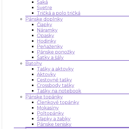
Saká
Svetre
Tričká a polo tričká
Pánske doplnky
Čiapky
Náramky
Opasky
Hodinky
Peňaženky
Pánske ponožky
Šatky a šály
Batohy
Tašky a aktovky
Aktovky
Cestovné tašky
Crossbody tašky
Tašky na notebook
Pánske topánky
Členkové topánky
Mokasíny
Poltopánky
Šľapky a žabky
Pánske tenisky