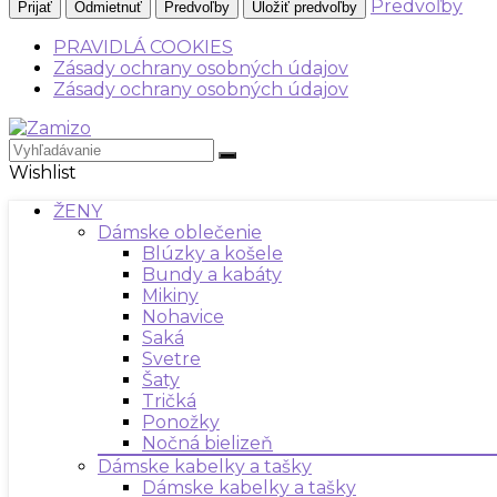
Predvoľby
Prijať
Odmietnuť
Predvoľby
Uložiť predvoľby
PRAVIDLÁ COOKIES
Zásady ochrany osobných údajov
Zásady ochrany osobných údajov
Wishlist
ŽENY
Dámske oblečenie
Blúzky a košele
Bundy a kabáty
Mikiny
Nohavice
Saká
Svetre
Šaty
Tričká
Ponožky
Nočná bielizeň
Dámske kabelky a tašky
Dámske kabelky a tašky