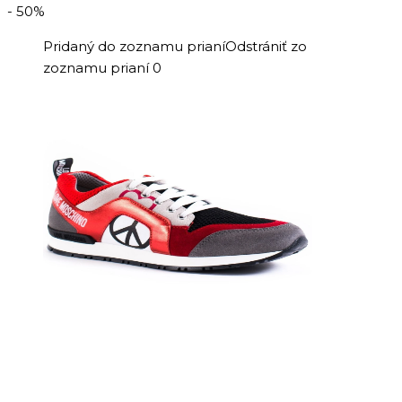
bola:
je:
- 50%
145,00 €.
99,00 €.
Pridaný do zoznamu prianí
Odstrániť zo
zoznamu prianí
0