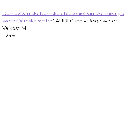
Domov
Dámske
Dámske oblečenie
Dámske mikiny a
svetre
Dámske svetre
GAUDI Cuddly Beige sveter
Veľkosť: M
- 24%