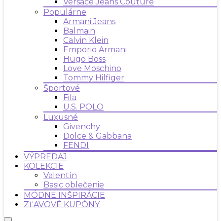
Versace Jeans Couture
Populárne
Armani Jeans
Balmain
Calvin Klein
Emporio Armani
Hugo Boss
Love Moschino
Tommy Hilfiger
Športové
Fila
U.S. POLO
Luxusné
Givenchy
Dolce & Gabbana
FENDI
VÝPREDAJ
KOLEKCIE
Valentín
Basic oblečenie
MÓDNE INŠPIRÁCIE
ZĽAVOVÉ KUPÓNY