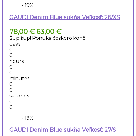
- 19%
GAUDI Denim Blue sukňa Veľkosť: 26/XS
Pôvodná
Aktuálna
78,00
€
63,00
€
cena
cena
Šup šup! Ponuka čoskoro končí.
bola:
je:
days
78,00 €.
63,00 €.
0
0
hours
0
0
minutes
0
0
seconds
0
0
- 19%
GAUDI Denim Blue sukňa Veľkosť: 27/S