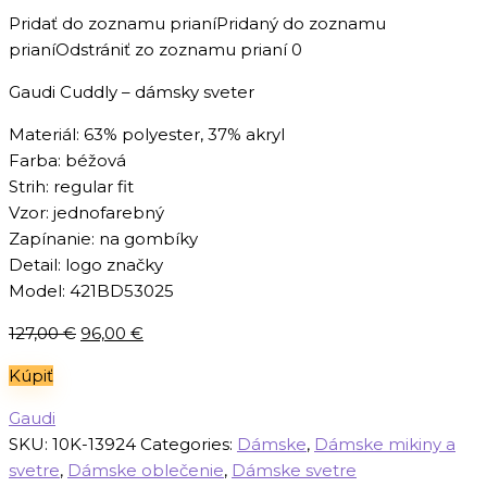
Pridať do zoznamu prianí
Pridaný do zoznamu
prianí
Odstrániť zo zoznamu prianí
0
Gaudi Cuddly – dámsky sveter
Materiál: 63% polyester, 37% akryl
Farba: béžová
Strih: regular fit
Vzor: jednofarebný
Zapínanie: na gombíky
Detail: logo značky
Model: 421BD53025
Pôvodná
Aktuálna
127,00
€
96,00
€
cena
cena
Kúpiť
bola:
je:
127,00 €.
96,00 €.
Gaudi
SKU:
10K-13924
Categories:
Dámske
,
Dámske mikiny a
svetre
,
Dámske oblečenie
,
Dámske svetre