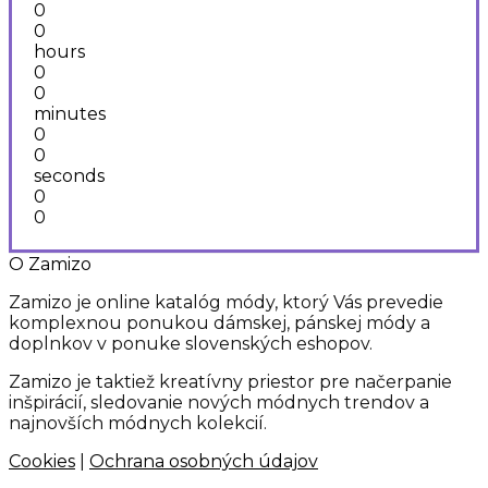
78,00 €.
63,00 €.
0
0
hours
0
0
minutes
0
0
seconds
0
0
O Zamizo
Zamizo je online katalóg módy, ktorý Vás prevedie
komplexnou ponukou dámskej, pánskej módy a
doplnkov v ponuke slovenských eshopov.
Zamizo je taktiež kreatívny priestor pre načerpanie
inšpirácií, sledovanie nových módnych trendov a
najnovších módnych kolekcií.
Cookies
|
Ochrana osobných údajov