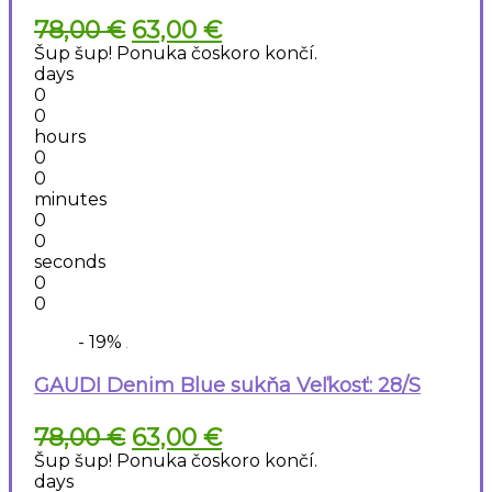
Pôvodná
Aktuálna
78,00
€
63,00
€
cena
cena
Šup šup! Ponuka čoskoro končí.
bola:
je:
days
78,00 €.
63,00 €.
0
0
hours
0
0
minutes
0
0
seconds
0
0
- 19%
GAUDI Denim Blue sukňa Veľkosť: 28/S
Pôvodná
Aktuálna
78,00
€
63,00
€
cena
cena
Šup šup! Ponuka čoskoro končí.
bola:
je:
days