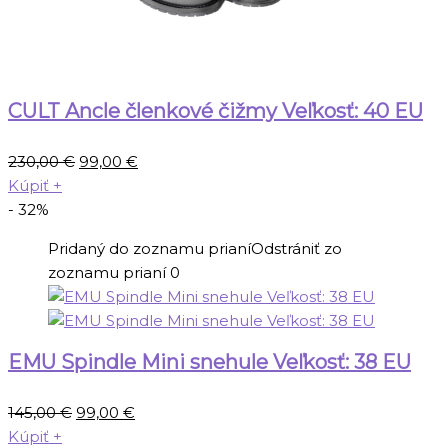
CULT Ancle členkové čižmy Veľkosť: 40 EU
Pôvodná
Aktuálna
230,00
€
99,00
€
cena
cena
Kúpiť
+
bola:
je:
- 32%
230,00 €.
99,00 €.
Pridaný do zoznamu prianí
Odstrániť zo
zoznamu prianí
0
EMU Spindle Mini snehule Veľkosť: 38 EU
Pôvodná
Aktuálna
145,00
€
99,00
€
cena
cena
Kúpiť
+