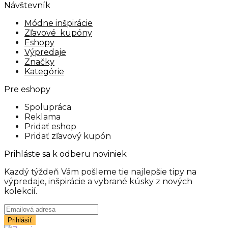
Návštevník
Módne inšpirácie
Zľavové kupóny
Eshopy
Výpredaje
Značky
Kategórie
Pre eshopy
Spolupráca
Reklama
Pridať eshop
Pridať zľavový kupón
Prihláste sa k odberu noviniek
Kazdý týždeň Vám pošleme tie najlepšie tipy na
výpredaje, inšpirácie a vybrané kúsky z nových
kolekcií.