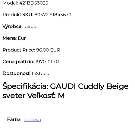
Model: 421BD53025
Produkt SKU:
8057279843670
Výrobca::
Gaudi
Mena:
Eur
Product Price:
96.00 EUR
Cena platí do:
1970-01-01
Dostupnosť:
InStock
Špecifikácia:
GAUDI Cuddly Beige
sveter Veľkosť: M
Farba
béžová