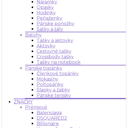
Náramky
Opasky
Hodinky
Peňaženky
Pánske ponožky
Šatky a šály
Batohy
Tašky a aktovky
Aktovky
Cestovné tašky
Crossbody tašky
Tašky na notebook
Pánske topánky
Členkové topánky
Mokasíny
Poltopánky
Šľapky a žabky
Pánske tenisky
ZNAČKY
Prémiové
Balenciaga
DSQUARED2
Billionaire