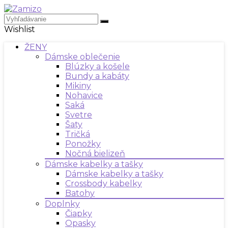
Wishlist
ŽENY
Dámske oblečenie
Blúzky a košele
Bundy a kabáty
Mikiny
Nohavice
Saká
Svetre
Šaty
Tričká
Ponožky
Nočná bielizeň
Dámske kabelky a tašky
Dámske kabelky a tašky
Crossbody kabelky
Batohy
Doplnky
Čiapky
Opasky