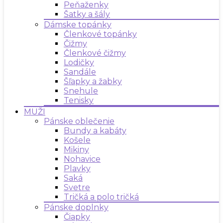
Peňaženky
Šatky a šály
Dámske topánky
Členkové topánky
Čižmy
Členkové čižmy
Lodičky
Sandále
Šľapky a žabky
Snehule
Tenisky
MUŽI
Pánske oblečenie
Bundy a kabáty
Košele
Mikiny
Nohavice
Plavky
Saká
Svetre
Tričká a polo tričká
Pánske doplnky
Čiapky