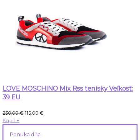
LOVE MOSCHINO Mix Rss tenisky Veľkosť:
39 EU
Pôvodná
Aktuálna
230,00
€
115,00
€
cena
cena
Kúpiť
+
bola:
je:
Ponuka dňa
230,00 €.
115,00 €.