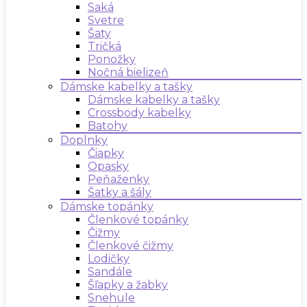
Saká
Svetre
Šaty
Tričká
Ponožky
Nočná bielizeň
Dámske kabelky a tašky
Dámske kabelky a tašky
Crossbody kabelky
Batohy
Doplnky
Čiapky
Opasky
Peňaženky
Šatky a šály
Dámske topánky
Členkové topánky
Čižmy
Členkové čižmy
Lodičky
Sandále
Šľapky a žabky
Snehule