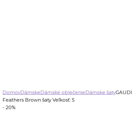
Domov
Dámske
Dámske oblečenie
Dámske šaty
GAUDI
Feathers Brown šaty Veľkosť: S
- 20%