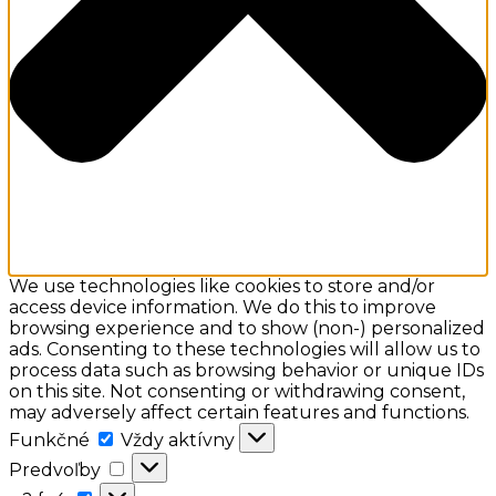
We use technologies like cookies to store and/or
access device information. We do this to improve
browsing experience and to show (non-) personalized
ads. Consenting to these technologies will allow us to
process data such as browsing behavior or unique IDs
on this site. Not consenting or withdrawing consent,
may adversely affect certain features and functions.
Funkčné
Funkčné
Vždy aktívny
Predvoľby
Predvoľby
a:2: