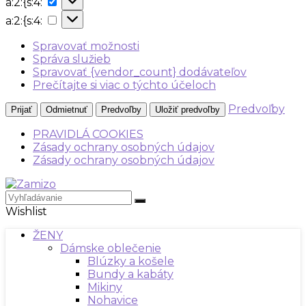
a:2:{s:4:
{s:4:
a:2:
a:2:{s:4:
{s:4:
Spravovať možnosti
Správa služieb
Spravovať {vendor_count} dodávateľov
Prečítajte si viac o týchto účeloch
Predvoľby
Prijať
Odmietnuť
Predvoľby
Uložiť predvoľby
PRAVIDLÁ COOKIES
Zásady ochrany osobných údajov
Zásady ochrany osobných údajov
Wishlist
ŽENY
Dámske oblečenie
Blúzky a košele
Bundy a kabáty
Mikiny
Nohavice