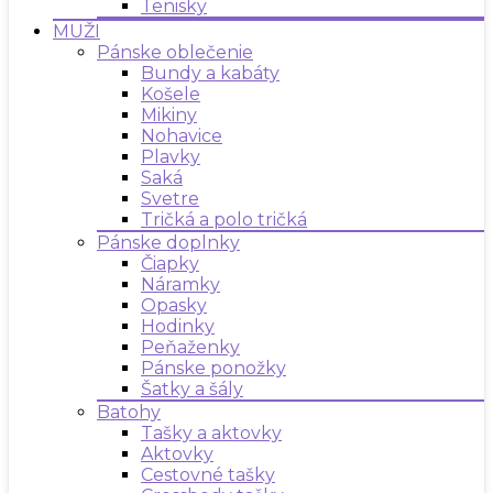
Tenisky
MUŽI
Pánske oblečenie
Bundy a kabáty
Košele
Mikiny
Nohavice
Plavky
Saká
Svetre
Tričká a polo tričká
Pánske doplnky
Čiapky
Náramky
Opasky
Hodinky
Peňaženky
Pánske ponožky
Šatky a šály
Batohy
Tašky a aktovky
Aktovky
Cestovné tašky