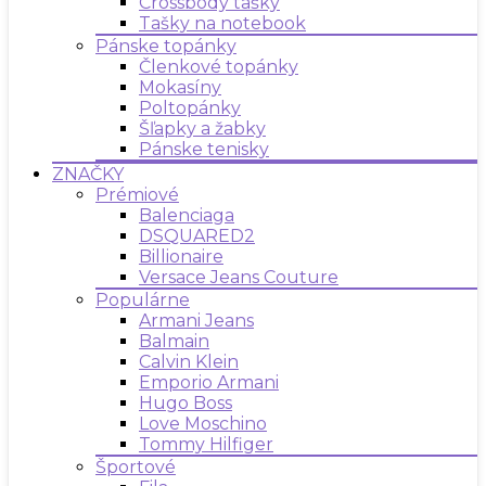
Crossbody tašky
Tašky na notebook
Pánske topánky
Členkové topánky
Mokasíny
Poltopánky
Šľapky a žabky
Pánske tenisky
ZNAČKY
Prémiové
Balenciaga
DSQUARED2
Billionaire
Versace Jeans Couture
Populárne
Armani Jeans
Balmain
Calvin Klein
Emporio Armani
Hugo Boss
Love Moschino
Tommy Hilfiger
Športové