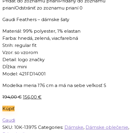
Pridať do zoznamu prianí
Pridaný do zoznamu
prianí
Odstrániť zo zoznamu prianí
0
Gaudi Feathers – dámske šaty
Materiál: 99% polyester, 1% elastan
Farba: hnedá, zelená, viacfarebná
Strih: regular fit
Vzor: so vzorom
Detail: logo značky
Dĺžka: mini
Model: 421FD14001
Modelka meria 176 cm a má na sebe veľkosť S
Pôvodná
Aktuálna
194,00
€
156,00
€
cena
cena
Kúpiť
bola:
je:
194,00 €.
156,00 €.
Gaudi
SKU:
10K-13975
Categories:
Dámske
,
Dámske oblečenie
,