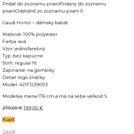
Pridať do zoznamu prianí
Pridaný do zoznamu
prianí
Odstrániť zo zoznamu prianí
0
Gaudi Honor – dámsky kabát
Materiál: 100% polyester
Farba: sivá
Vzor: jednofarebný
Typ: bez kapucne
Strih: regular fit
Zapínanie: na gombíky
Detail: logo značky
Model: 421FD39003
Modelka meria 176 cm a má na sebe veľkosť S
Pôvodná
Aktuálna
279,00
€
199,00
€
cena
cena
Kúpiť
bola:
je:
279,00 €.
199,00 €.
Gaudi