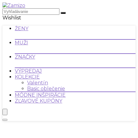
Wishlist
ŽENY
MUŽI
ZNAČKY
VÝPREDAJ
KOLEKCIE
Valentín
Basic oblečenie
MÓDNE INŠPIRÁCIE
ZĽAVOVÉ KUPÓNY