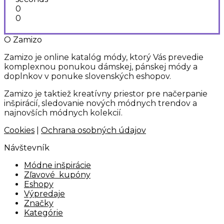
0
0
O Zamizo
Zamizo je online katalóg módy, ktorý Vás prevedie
komplexnou ponukou dámskej, pánskej módy a
doplnkov v ponuke slovenských eshopov.
Zamizo je taktiež kreatívny priestor pre načerpanie
inšpirácií, sledovanie nových módnych trendov a
najnovších módnych kolekcií.
Cookies
|
Ochrana osobných údajov
Návštevník
Módne inšpirácie
Zľavové kupóny
Eshopy
Výpredaje
Značky
Kategórie