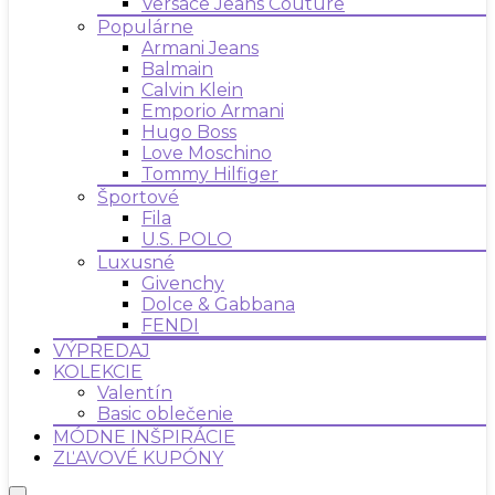
Versace Jeans Couture
Populárne
Armani Jeans
Balmain
Calvin Klein
Emporio Armani
Hugo Boss
Love Moschino
Tommy Hilfiger
Športové
Fila
U.S. POLO
Luxusné
Givenchy
Dolce & Gabbana
FENDI
VÝPREDAJ
KOLEKCIE
Valentín
Basic oblečenie
MÓDNE INŠPIRÁCIE
ZĽAVOVÉ KUPÓNY