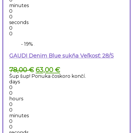
minutes
0
0
seconds
0
0
- 19%
GAUDI Denim Blue sukňa Veľkosť: 28/S
Pôvodná
Aktuálna
78,00
€
63,00
€
cena
cena
Šup šup! Ponuka čoskoro končí.
bola:
je:
days
78,00 €.
63,00 €.
0
0
hours
0
0
minutes
0
0
seconds