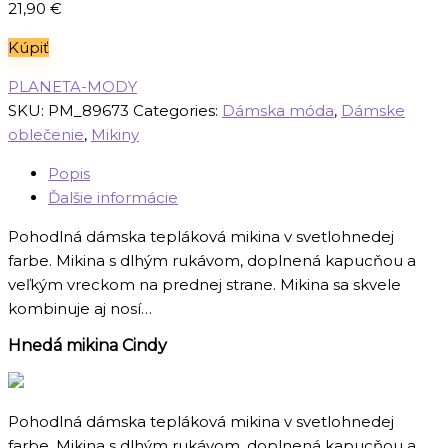
21,90
€
Kúpiť
PLANETA-MODY
SKU:
PM_89673
Categories:
Dámska móda
,
Dámske
oblečenie
,
Mikiny
Popis
Ďalšie informácie
Pohodlná dámska tepláková mikina v svetlohnedej
farbe. Mikina s dlhým rukávom, doplnená kapucňou a
veľkým vreckom na prednej strane. Mikina sa skvele
kombinuje aj nosí…
Hnedá mikina Cindy
Pohodlná dámska tepláková mikina v svetlohnedej
farbe. Mikina s dlhým rukávom, doplnená kapucňou a