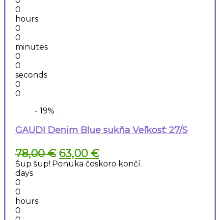
0
0
hours
0
0
minutes
0
0
seconds
0
0
- 19%
GAUDI Denim Blue sukňa Veľkosť: 27/S
Pôvodná
Aktuálna
78,00
€
63,00
€
cena
cena
Šup šup! Ponuka čoskoro končí.
bola:
je:
days
78,00 €.
63,00 €.
0
0
hours
0
0