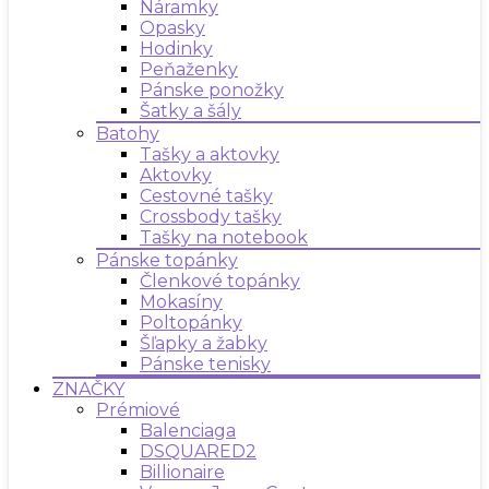
Náramky
Opasky
Hodinky
Peňaženky
Pánske ponožky
Šatky a šály
Batohy
Tašky a aktovky
Aktovky
Cestovné tašky
Crossbody tašky
Tašky na notebook
Pánske topánky
Členkové topánky
Mokasíny
Poltopánky
Šľapky a žabky
Pánske tenisky
ZNAČKY
Prémiové
Balenciaga
DSQUARED2
Billionaire