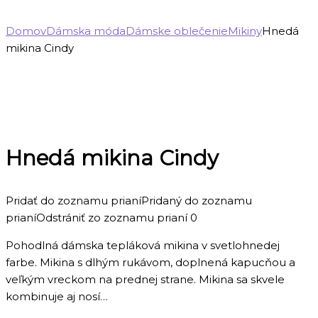
Domov
Dámska móda
Dámske oblečenie
Mikiny
Hnedá
mikina Cindy
Hnedá mikina Cindy
Pridať do zoznamu prianí
Pridaný do zoznamu
prianí
Odstrániť zo zoznamu prianí
0
Pohodlná dámska tepláková mikina v svetlohnedej
farbe. Mikina s dlhým rukávom, doplnená kapucňou a
veľkým vreckom na prednej strane. Mikina sa skvele
kombinuje aj nosí…