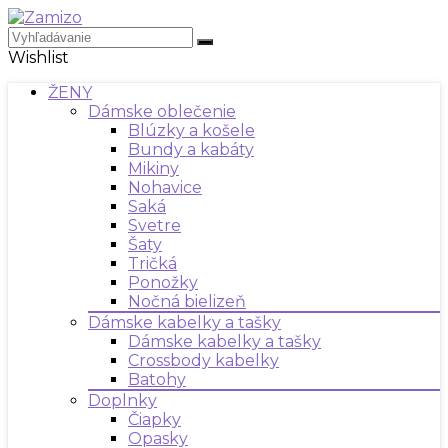
Wishlist
ŽENY
Dámske oblečenie
Blúzky a košele
Bundy a kabáty
Mikiny
Nohavice
Saká
Svetre
Šaty
Tričká
Ponožky
Nočná bielizeň
Dámske kabelky a tašky
Dámske kabelky a tašky
Crossbody kabelky
Batohy
Doplnky
Čiapky
Opasky