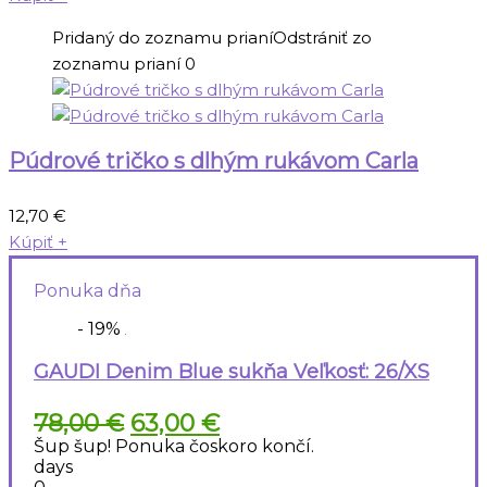
Pridaný do zoznamu prianí
Odstrániť zo
zoznamu prianí
0
Púdrové tričko s dlhým rukávom Carla
12,70
€
Kúpiť
+
Ponuka dňa
- 19%
GAUDI Denim Blue sukňa Veľkosť: 26/XS
Pôvodná
Aktuálna
78,00
€
63,00
€
cena
cena
Šup šup! Ponuka čoskoro končí.
bola:
je:
days
78,00 €.
63,00 €.