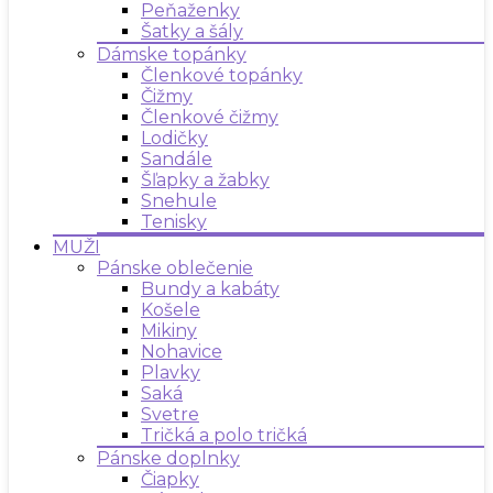
Peňaženky
Šatky a šály
Dámske topánky
Členkové topánky
Čižmy
Členkové čižmy
Lodičky
Sandále
Šľapky a žabky
Snehule
Tenisky
MUŽI
Pánske oblečenie
Bundy a kabáty
Košele
Mikiny
Nohavice
Plavky
Saká
Svetre
Tričká a polo tričká
Pánske doplnky
Čiapky