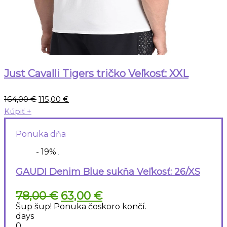
Just Cavalli Tigers tričko Veľkosť: XXL
Pôvodná
Aktuálna
164,00
€
115,00
€
cena
cena
Kúpiť
+
bola:
je:
Ponuka dňa
164,00 €.
115,00 €.
- 19%
GAUDI Denim Blue sukňa Veľkosť: 26/XS
Pôvodná
Aktuálna
78,00
€
63,00
€
cena
cena
Šup šup! Ponuka čoskoro končí.
bola:
je:
days
78,00 €.
63,00 €.
0