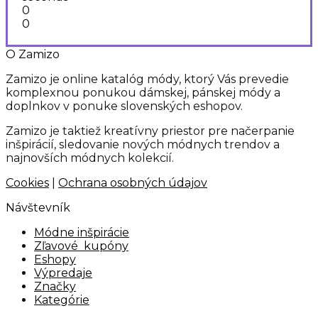
0
0
O Zamizo
Zamizo je online katalóg módy, ktorý Vás prevedie
komplexnou ponukou dámskej, pánskej módy a
doplnkov v ponuke slovenských eshopov.
Zamizo je taktiež kreatívny priestor pre načerpanie
inšpirácií, sledovanie nových módnych trendov a
najnovších módnych kolekcií.
Cookies
|
Ochrana osobných údajov
Návštevník
Módne inšpirácie
Zľavové kupóny
Eshopy
Výpredaje
Značky
Kategórie