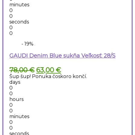
minutes
0
0
seconds
0
0
- 19%
GAUDI Denim Blue sukňa Veľkosť: 28/S
Pôvodná
Aktuálna
78,00
€
63,00
€
cena
cena
Šup šup! Ponuka čoskoro končí.
bola:
je:
days
78,00 €.
63,00 €.
0
0
hours
0
0
minutes
0
0
seconds