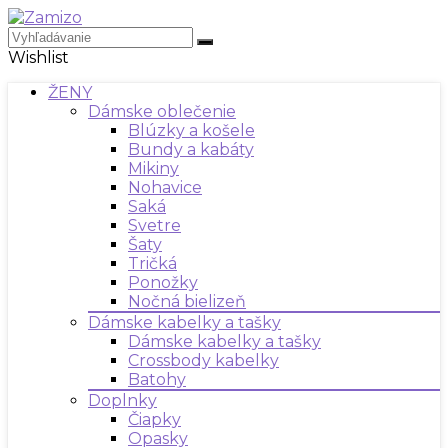
Wishlist
ŽENY
Dámske oblečenie
Blúzky a košele
Bundy a kabáty
Mikiny
Nohavice
Saká
Svetre
Šaty
Tričká
Ponožky
Nočná bielizeň
Dámske kabelky a tašky
Dámske kabelky a tašky
Crossbody kabelky
Batohy
Doplnky
Čiapky
Opasky