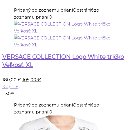
168,00 €.
85,00 €.
Pridaný do zoznamu prianí
Odstrániť zo
zoznamu prianí
0
VERSACE COLLECTION Logo White tričko
Veľkosť: XL
Pôvodná
Aktuálna
180,00
€
105,00
€
cena
cena
Kúpiť
+
bola:
je:
- 30%
180,00 €.
105,00 €.
Pridaný do zoznamu prianí
Odstrániť zo
zoznamu prianí
0