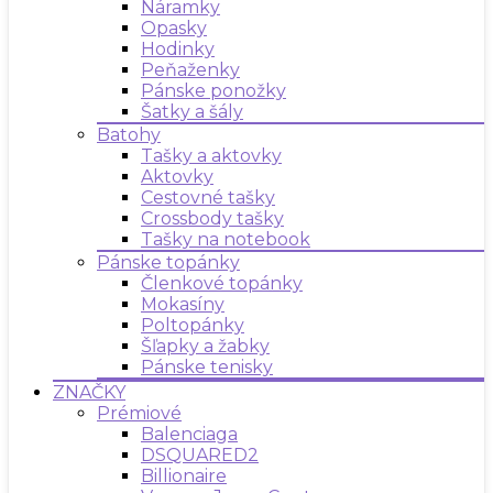
Náramky
Opasky
Hodinky
Peňaženky
Pánske ponožky
Šatky a šály
Batohy
Tašky a aktovky
Aktovky
Cestovné tašky
Crossbody tašky
Tašky na notebook
Pánske topánky
Členkové topánky
Mokasíny
Poltopánky
Šľapky a žabky
Pánske tenisky
ZNAČKY
Prémiové
Balenciaga
DSQUARED2
Billionaire