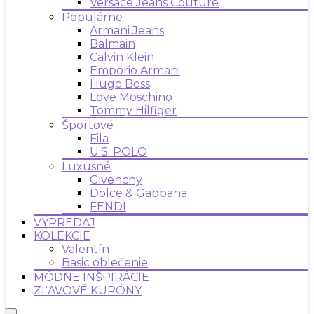
Versace Jeans Couture
Populárne
Armani Jeans
Balmain
Calvin Klein
Emporio Armani
Hugo Boss
Love Moschino
Tommy Hilfiger
Športové
Fila
U.S. POLO
Luxusné
Givenchy
Dolce & Gabbana
FENDI
VÝPREDAJ
KOLEKCIE
Valentín
Basic oblečenie
MÓDNE INŠPIRÁCIE
ZĽAVOVÉ KUPÓNY