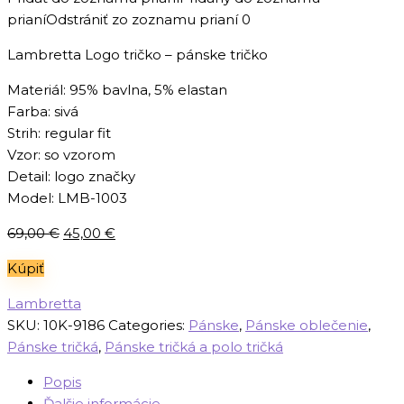
prianí
Odstrániť zo zoznamu prianí
0
Lambretta Logo tričko – pánske tričko
Materiál: 95% bavlna, 5% elastan
Farba: sivá
Strih: regular fit
Vzor: so vzorom
Detail: logo značky
Model: LMB-1003
Pôvodná
Aktuálna
69,00
€
45,00
€
cena
cena
Kúpiť
bola:
je:
69,00 €.
45,00 €.
Lambretta
SKU:
10K-9186
Categories:
Pánske
,
Pánske oblečenie
,
Pánske tričká
,
Pánske tričká a polo tričká
Popis
Ďalšie informácie