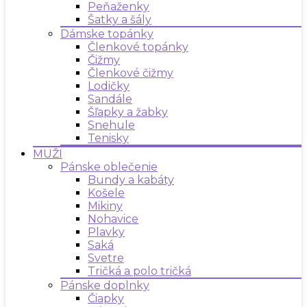
Peňaženky
Šatky a šály
Dámske topánky
Členkové topánky
Čižmy
Členkové čižmy
Lodičky
Sandále
Šľapky a žabky
Snehule
Tenisky
MUŽI
Pánske oblečenie
Bundy a kabáty
Košele
Mikiny
Nohavice
Plavky
Saká
Svetre
Tričká a polo tričká
Pánske doplnky
Čiapky