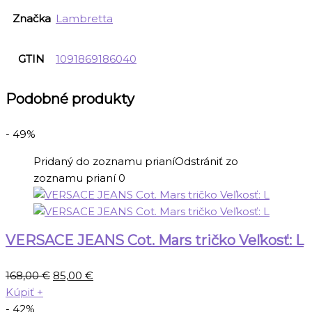
Značka
Lambretta
GTIN
1091869186040
Podobné produkty
- 49%
Pridaný do zoznamu prianí
Odstrániť zo
zoznamu prianí
0
VERSACE JEANS Cot. Mars tričko Veľkosť: L
Pôvodná
Aktuálna
168,00
€
85,00
€
cena
cena
Kúpiť
+
bola:
je:
- 42%