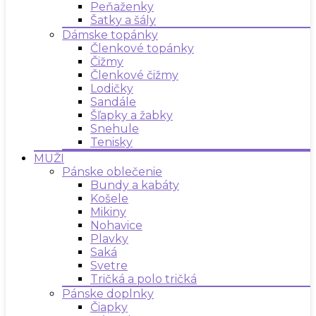
Peňaženky
Šatky a šály
Dámske topánky
Členkové topánky
Čižmy
Členkové čižmy
Lodičky
Sandále
Šľapky a žabky
Snehule
Tenisky
MUŽI
Pánske oblečenie
Bundy a kabáty
Košele
Mikiny
Nohavice
Plavky
Saká
Svetre
Tričká a polo tričká
Pánske doplnky
Čiapky