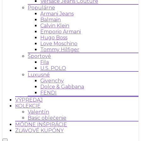
Versace Jeans Couture
Populárne
Armani Jeans
Balmain
Calvin Klein
Emporio Armani
Hugo Boss
Love Moschino
Tommy Hilfiger
Športové
Fila
U.S. POLO
Luxusné
Givenchy
Dolce & Gabbana
FENDI
VÝPREDAJ
KOLEKCIE
Valentín
Basic oblečenie
MÓDNE INŠPIRÁCIE
ZĽAVOVÉ KUPÓNY