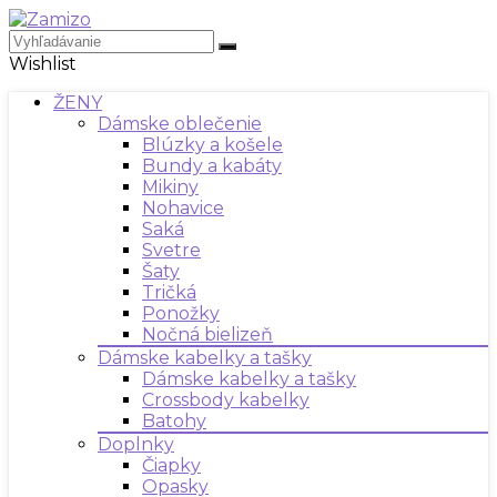
Wishlist
ŽENY
Dámske oblečenie
Blúzky a košele
Bundy a kabáty
Mikiny
Nohavice
Saká
Svetre
Šaty
Tričká
Ponožky
Nočná bielizeň
Dámske kabelky a tašky
Dámske kabelky a tašky
Crossbody kabelky
Batohy
Doplnky
Čiapky
Opasky