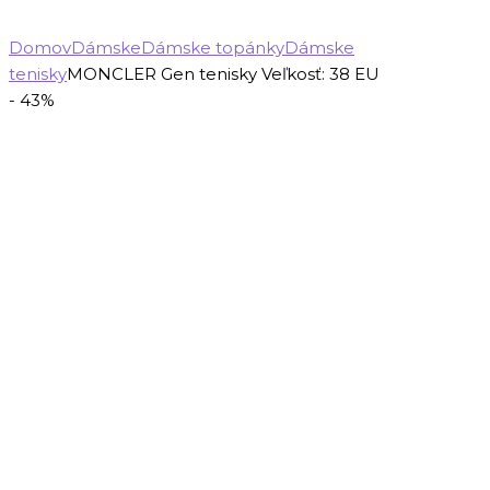
Domov
Dámske
Dámske topánky
Dámske
tenisky
MONCLER Gen tenisky Veľkosť: 38 EU
- 43%