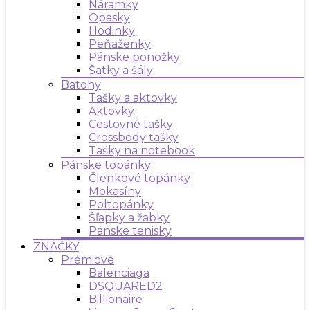
Náramky
Opasky
Hodinky
Peňaženky
Pánske ponožky
Šatky a šály
Batohy
Tašky a aktovky
Aktovky
Cestovné tašky
Crossbody tašky
Tašky na notebook
Pánske topánky
Členkové topánky
Mokasíny
Poltopánky
Šľapky a žabky
Pánske tenisky
ZNAČKY
Prémiové
Balenciaga
DSQUARED2
Billionaire