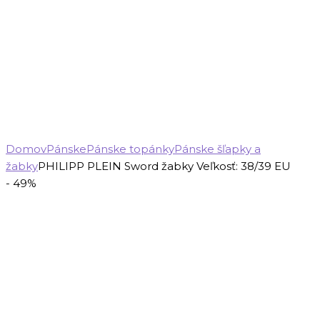
Domov
Pánske
Pánske topánky
Pánske šľapky a
žabky
PHILIPP PLEIN Sword žabky Veľkosť: 38/39 EU
- 49%