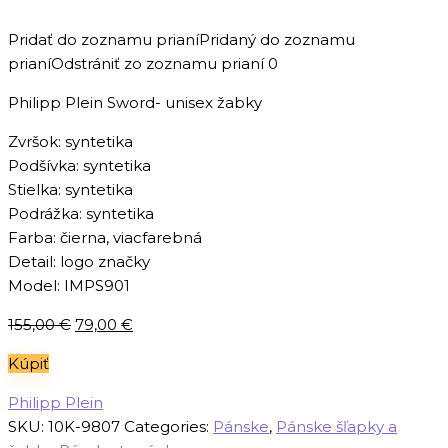
Pridať do zoznamu prianí
Pridaný do zoznamu
prianí
Odstrániť zo zoznamu prianí
0
Philipp Plein Sword- unisex žabky
Zvršok: syntetika
Podšívka: syntetika
Stielka: syntetika
Podrážka: syntetika
Farba: čierna, viacfarebná
Detail: logo značky
Model: IMPS901
Pôvodná
Aktuálna
155,00
€
79,00
€
cena
cena
Kúpiť
bola:
je:
155,00 €.
79,00 €.
Philipp Plein
SKU:
10K-9807
Categories:
Pánske
,
Pánske šľapky a