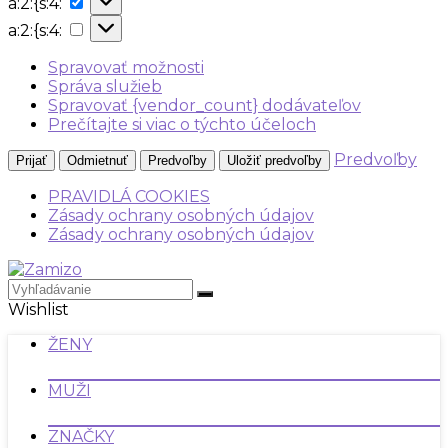
a:2:{s:4:
{s:4:
a:2:
a:2:{s:4:
{s:4:
Spravovať možnosti
Správa služieb
Spravovať {vendor_count} dodávateľov
Prečítajte si viac o týchto účeloch
Predvoľby
Prijať
Odmietnuť
Predvoľby
Uložiť predvoľby
PRAVIDLÁ COOKIES
Zásady ochrany osobných údajov
Zásady ochrany osobných údajov
Wishlist
ŽENY
MUŽI
ZNAČKY