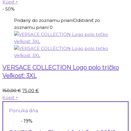
cena
cena
Kúpiť
+
bola:
je:
- 50%
280,00 €.
125,00 €.
Pridaný do zoznamu prianí
Odstrániť zo
zoznamu prianí
0
VERSACE COLLECTION Logo polo tričko
Veľkosť: 3XL
Pôvodná
Aktuálna
150,00
€
75,00
€
cena
cena
Kúpiť
+
bola:
je:
Ponuka dňa
150,00 €.
75,00 €.
- 19%