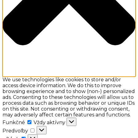
We use technologies like cookies to store and/or
access device information. We do this to improve
browsing experience and to show (non-) personalized
ads. Consenting to these technologies will allow us to
process data such as browsing behavior or unique IDs
on this site. Not consenting or withdrawing consent,
may adversely affect certain features and functions.
Funkčné
Funkčné
Vždy aktívny
Predvoľby
Predvoľby
a:2: