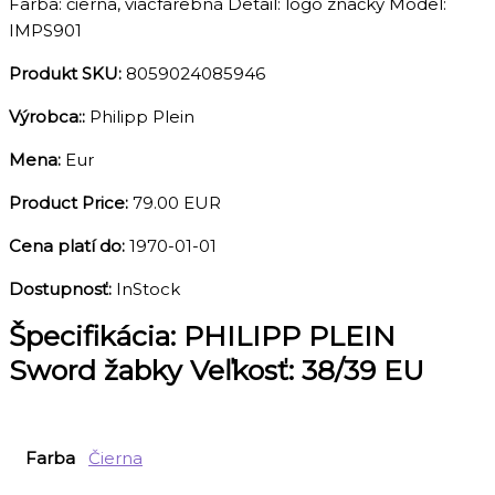
Farba: čierna, viacfarebná Detail: logo značky Model:
IMPS901
Produkt SKU:
8059024085946
Výrobca::
Philipp Plein
Mena:
Eur
Product Price:
79.00 EUR
Cena platí do:
1970-01-01
Dostupnosť:
InStock
Špecifikácia:
PHILIPP PLEIN
Sword žabky Veľkosť: 38/39 EU
Farba
Čierna