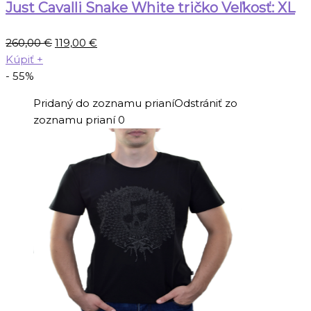
Just Cavalli Snake White tričko Veľkosť: XL
Pôvodná
Aktuálna
260,00
€
119,00
€
cena
cena
Kúpiť
+
bola:
je:
- 55%
260,00 €.
119,00 €.
Pridaný do zoznamu prianí
Odstrániť zo
zoznamu prianí
0