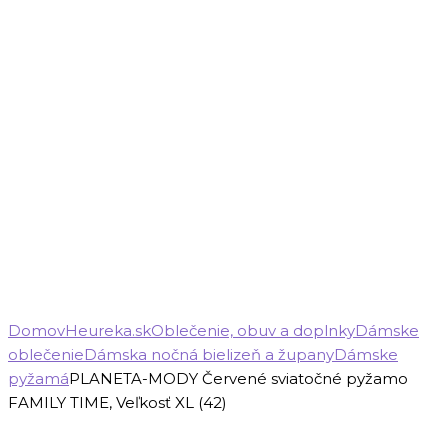
Domov
Heureka.sk
Oblečenie, obuv a doplnky
Dámske
oblečenie
Dámska nočná bielizeň a župany
Dámske
pyžamá
PLANETA-MODY Červené sviatočné pyžamo
FAMILY TIME, Veľkosť XL (42)