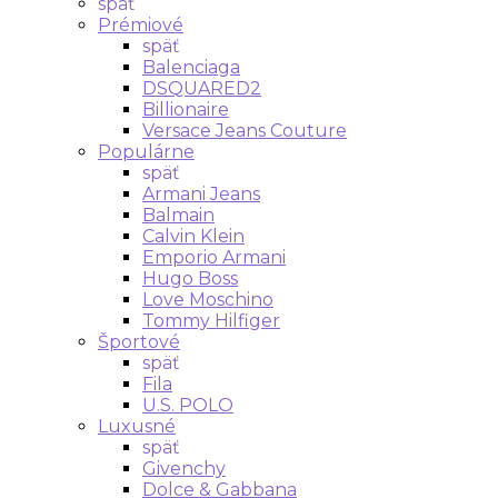
späť
Prémiové
späť
Balenciaga
DSQUARED2
Billionaire
Versace Jeans Couture
Populárne
späť
Armani Jeans
Balmain
Calvin Klein
Emporio Armani
Hugo Boss
Love Moschino
Tommy Hilfiger
Športové
späť
Fila
U.S. POLO
Luxusné
späť
Givenchy
Dolce & Gabbana