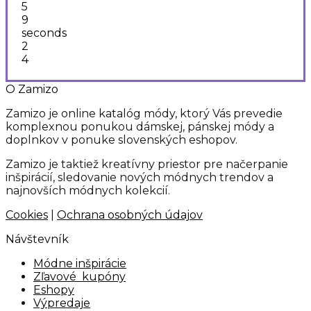
5
9
seconds
2
3
4
O Zamizo
Zamizo je online katalóg módy, ktorý Vás prevedie
komplexnou ponukou dámskej, pánskej módy a
doplnkov v ponuke slovenských eshopov.
Zamizo je taktiež kreatívny priestor pre načerpanie
inšpirácií, sledovanie nových módnych trendov a
najnovších módnych kolekcií.
Cookies
|
Ochrana osobných údajov
Návštevník
Módne inšpirácie
Zľavové kupóny
Eshopy
Výpredaje