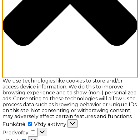
We use technologies like cookies to store and/or
access device information. We do this to improve
browsing experience and to show (non-) personalized
ads. Consenting to these technologies will allow us to
process data such as browsing behavior or unique IDs
on this site. Not consenting or withdrawing consent,
may adversely affect certain features and functions.
Funkčné
Funkčné
Vždy aktívny
Predvoľby
Predvoľby
a:2: