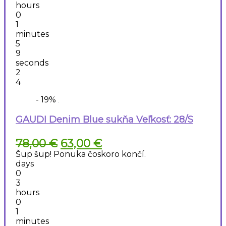
hours
0
1
minutes
5
9
seconds
2
3
4
- 19%
GAUDI Denim Blue sukňa Veľkosť: 28/S
Pôvodná
Aktuálna
78,00
€
63,00
€
cena
cena
Šup šup! Ponuka čoskoro končí.
bola:
je:
days
78,00 €.
63,00 €.
0
3
hours
0
1
minutes