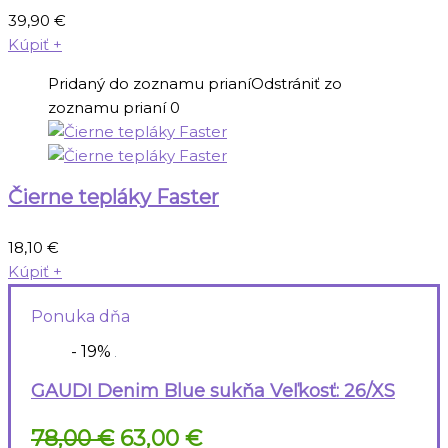
39,90
€
Kúpiť
+
Pridaný do zoznamu prianí
Odstrániť zo
zoznamu prianí
0
Čierne tepláky Faster
18,10
€
Kúpiť
+
Ponuka dňa
- 19%
GAUDI Denim Blue sukňa Veľkosť: 26/XS
Pôvodná
Aktuálna
78,00
€
63,00
€