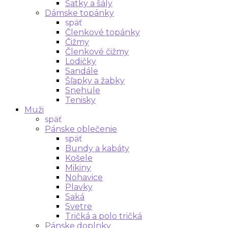
Šatky a šály
Dámske topánky
späť
Členkové topánky
Čižmy
Členkové čižmy
Lodičky
Sandále
Šľapky a žabky
Snehule
Tenisky
Muži
späť
Pánske oblečenie
späť
Bundy a kabáty
Košele
Mikiny
Nohavice
Plavky
Saká
Svetre
Tričká a polo tričká
Pánske doplnky