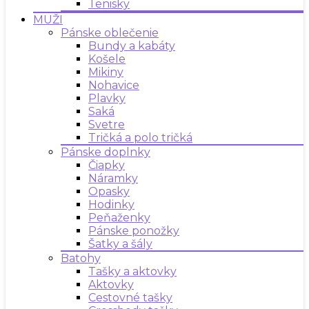
Tenisky
MUŽI
Pánske oblečenie
Bundy a kabáty
Košele
Mikiny
Nohavice
Plavky
Saká
Svetre
Tričká a polo tričká
Pánske doplnky
Čiapky
Náramky
Opasky
Hodinky
Peňaženky
Pánske ponožky
Šatky a šály
Batohy
Tašky a aktovky
Aktovky
Cestovné tašky