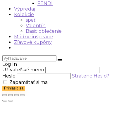
FENDI
Výpredaj
Kolekcie
späť
Valentín
Basic oblečenie
Módne inšpirácie
Zľavové kupóny
Log In
Užívateľské meno
Heslo
Stratené Heslo?
Zapamätať si ma
Prihlásiť sa