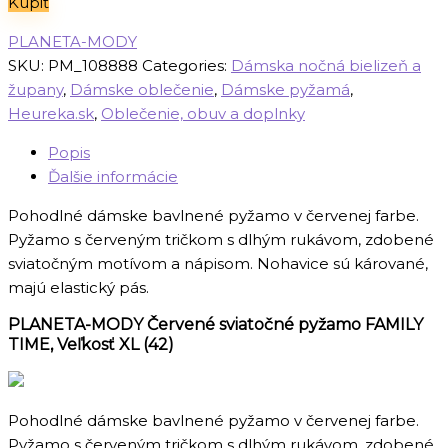
Kúpiť
PLANETA-MODY
SKU:
PM_108888
Categories:
Dámska nočná bielizeň a
župany
,
Dámske oblečenie
,
Dámske pyžamá
,
Heureka.sk
,
Oblečenie, obuv a doplnky
Popis
Ďalšie informácie
Pohodlné dámske bavlnené pyžamo v červenej farbe.
Pyžamo s červeným tričkom s dlhým rukávom, zdobené
sviatočným motívom a nápisom. Nohavice sú kárované,
majú elastický pás.
PLANETA-MODY Červené sviatočné pyžamo FAMILY
TIME, Veľkosť XL (42)
Pohodlné dámske bavlnené pyžamo v červenej farbe.
Pyžamo s červeným tričkom s dlhým rukávom, zdobené