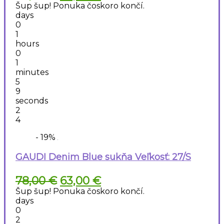
cena
cena
Šup šup! Ponuka čoskoro končí.
bola:
je:
days
78,00 €.
63,00 €.
0
1
hours
0
1
minutes
5
9
seconds
2
3
4
- 19%
GAUDI Denim Blue sukňa Veľkosť: 27/S
Pôvodná
Aktuálna
78,00
€
63,00
€
cena
cena
Šup šup! Ponuka čoskoro končí.
bola:
je:
days
78,00 €.
63,00 €.
0
2