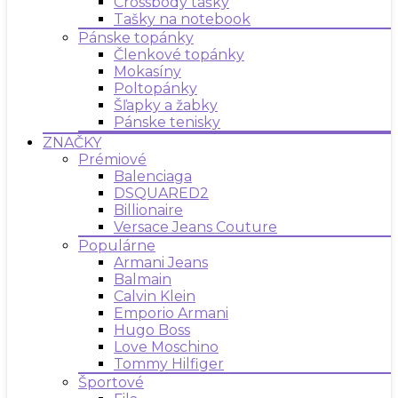
Crossbody tašky
Tašky na notebook
Pánske topánky
Členkové topánky
Mokasíny
Poltopánky
Šľapky a žabky
Pánske tenisky
ZNAČKY
Prémiové
Balenciaga
DSQUARED2
Billionaire
Versace Jeans Couture
Populárne
Armani Jeans
Balmain
Calvin Klein
Emporio Armani
Hugo Boss
Love Moschino
Tommy Hilfiger
Športové