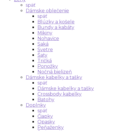
späť
Dámske oblečenie
späť
Blúzky a košele
Bundy a kabáty
Mikiny
Nohavice
Saká
Svetre
Šaty
Tričká
Ponožky
Nočná bielizeň
Dámske kabelky a tašky
späť
Dámske kabelky a tašky
Crossbody kabelky
Batohy
Doplnky
späť
Čiapky
Opasky
Peňaženky