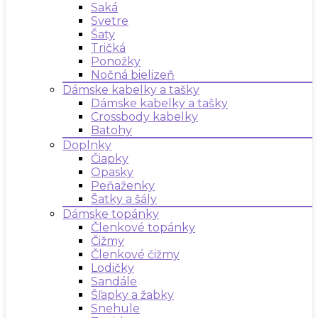
Saká
Svetre
Šaty
Tričká
Ponožky
Nočná bielizeň
Dámske kabelky a tašky
Dámske kabelky a tašky
Crossbody kabelky
Batohy
Doplnky
Čiapky
Opasky
Peňaženky
Šatky a šály
Dámske topánky
Členkové topánky
Čižmy
Členkové čižmy
Lodičky
Sandále
Šľapky a žabky
Snehule