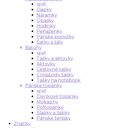
späť
Čiapky
Náramky
Opasky
Hodinky
Peňaženky
Pánske ponožky
Šatky a šály
Batohy
späť
Tašky a aktovky
Aktovky
Cestovné tašky
Crossbody tašky
Tašky na notebook
Pánske topánky
späť
Členkové topánky
Mokasíny
Poltopánky
Šľapky a žabky
Pánske tenisky
Značky