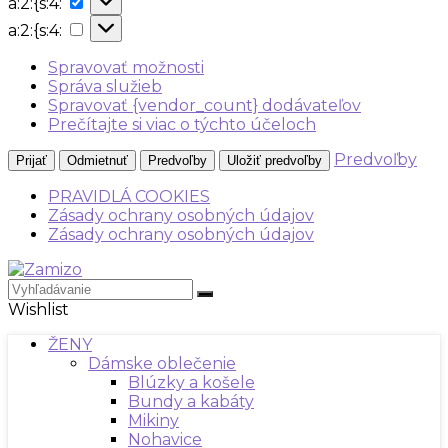
a:2:{s:4:
{s:4:
a:2:
a:2:{s:4:
{s:4:
Spravovať možnosti
Správa služieb
Spravovať {vendor_count} dodávateľov
Prečítajte si viac o týchto účeloch
Predvoľby
Prijať
Odmietnuť
Predvoľby
Uložiť predvoľby
PRAVIDLÁ COOKIES
Zásady ochrany osobných údajov
Zásady ochrany osobných údajov
Wishlist
ŽENY
Dámske oblečenie
Blúzky a košele
Bundy a kabáty
Mikiny
Nohavice