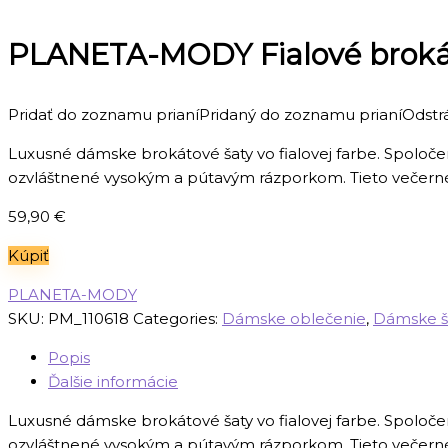
PLANETA-MODY Fialové brokáto
Pridať do zoznamu prianí
Pridaný do zoznamu prianí
Odstr
Luxusné dámske brokátové šaty vo fialovej farbe. Spolo
ozvláštnené vysokým a pútavým rázporkom. Tieto večerné 
59,90
€
Kúpiť
PLANETA-MODY
SKU:
PM_110618
Categories:
Dámske oblečenie
,
Dámske š
Popis
Ďalšie informácie
Luxusné dámske brokátové šaty vo fialovej farbe. Spolo
ozvláštnené vysokým a pútavým rázporkom. Tieto večerné 