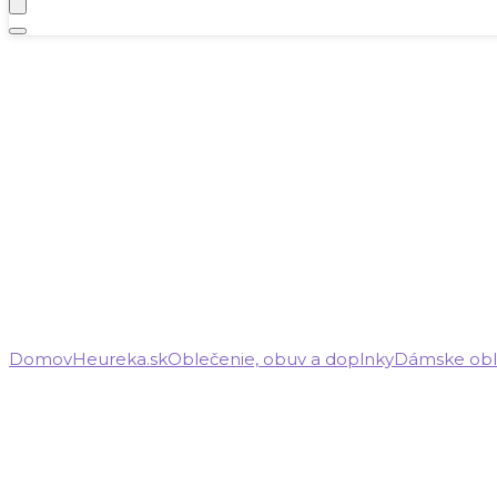
Domov
Heureka.sk
Oblečenie, obuv a doplnky
Dámske obl