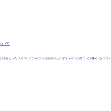
ť XS.
 prsia 86-90 cm, obvod v páse 66 cm. Veľkosť S: celková dĺ