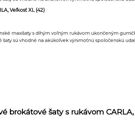
A, Veľkosť XL (42)
čenské maxišaty s dlhým voľným rukávom ukončeným gumičko
šaty sú vhodné na akúkoľvek výnimoťnú spoločenskú udalosť
 brokátové šaty s rukávom CARLA, V