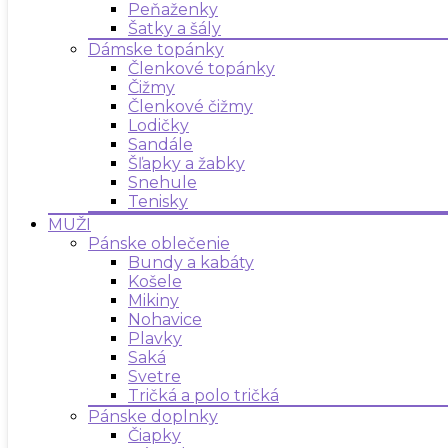
Peňaženky
Šatky a šály
Dámske topánky
Členkové topánky
Čižmy
Členkové čižmy
Lodičky
Sandále
Šľapky a žabky
Snehule
Tenisky
MUŽI
Pánske oblečenie
Bundy a kabáty
Košele
Mikiny
Nohavice
Plavky
Saká
Svetre
Tričká a polo tričká
Pánske doplnky
Čiapky