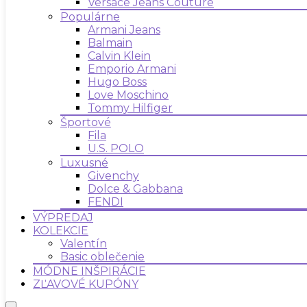
Versace Jeans Couture
Populárne
Armani Jeans
Balmain
Calvin Klein
Emporio Armani
Hugo Boss
Love Moschino
Tommy Hilfiger
Športové
Fila
U.S. POLO
Luxusné
Givenchy
Dolce & Gabbana
FENDI
VÝPREDAJ
KOLEKCIE
Valentín
Basic oblečenie
MÓDNE INŠPIRÁCIE
ZĽAVOVÉ KUPÓNY