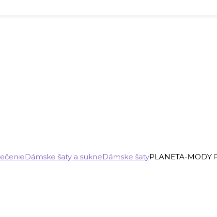
ečenie
Dámske šaty a sukne
Dámske šaty
PLANETA-MODY Fia