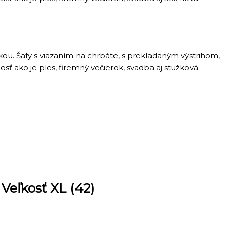
u. Šaty s viazaním na chrbáte, s prekladaným výstrihom,
 ako je ples, firemný večierok, svadba aj stužková.
eľkosť XL (42)