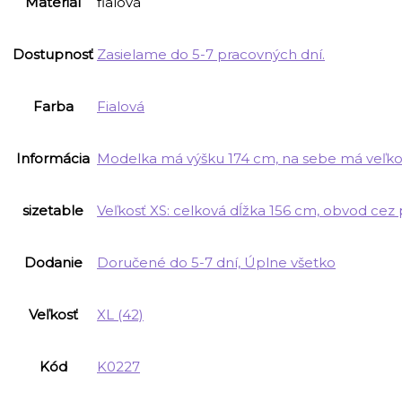
Materiál
fialová
Dostupnosť
Zasielame do 5-7 pracovných dní.
Farba
Fialová
Informácia
Modelka má výšku 174 cm, na sebe má veľkos
sizetable
Veľkosť XS: celková dĺžka 156 cm, obvod cez
Dodanie
Doručené do 5-7 dní, Úplne všetko
Veľkosť
XL (42)
Kód
K0227