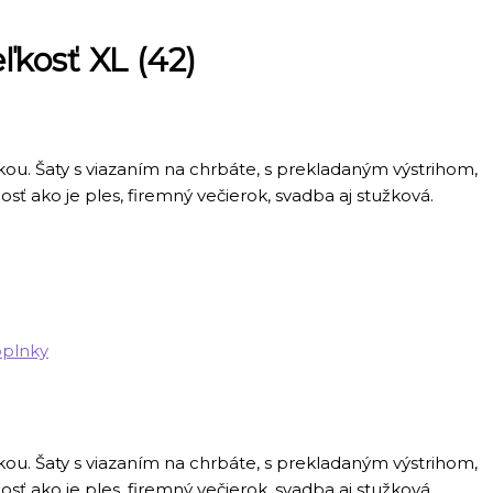
kosť XL (42)
u. Šaty s viazaním na chrbáte, s prekladaným výstrihom,
 ako je ples, firemný večierok, svadba aj stužková.
oplnky
u. Šaty s viazaním na chrbáte, s prekladaným výstrihom,
 ako je ples, firemný večierok, svadba aj stužková.