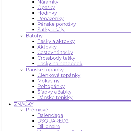
Náramky
Opasky
Hodinky
Peňaženky
Pánske ponožky
Šatky a šály
Batohy
Tašky a aktovky
Aktovky
Cestovné tašky
Crossbody tašky
Tašky na notebook
Pánske topánky
Členkové topánky
Mokasíny
Poltopánky
Šľapky a žabky
Pánske tenisky
ZNAČKY
Prémiové
Balenciaga
DSQUARED2
Billionaire