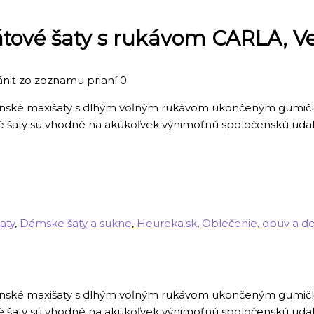
vé šaty s rukávom CARLA, Veľ
ániť zo zoznamu prianí
0
čenské maxišaty s dlhým voľným rukávom ukončeným gumičko
šaty sú vhodné na akúkoľvek výnimoťnú spoločenskú udalosť
aty
,
Dámske šaty a sukne
,
Heureka.sk
,
Oblečenie, obuv a d
čenské maxišaty s dlhým voľným rukávom ukončeným gumičko
šaty sú vhodné na akúkoľvek výnimoťnú spoločenskú udalosť