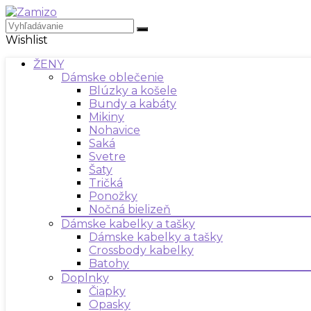
Wishlist
ŽENY
Dámske oblečenie
Blúzky a košele
Bundy a kabáty
Mikiny
Nohavice
Saká
Svetre
Šaty
Tričká
Ponožky
Nočná bielizeň
Dámske kabelky a tašky
Dámske kabelky a tašky
Crossbody kabelky
Batohy
Doplnky
Čiapky
Opasky