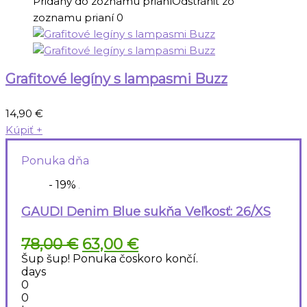
Pridaný do zoznamu prianí
Odstrániť zo
zoznamu prianí
0
Grafitové legíny s lampasmi Buzz
14,90
€
Kúpiť
+
Ponuka dňa
- 19%
GAUDI Denim Blue sukňa Veľkosť: 26/XS
Pôvodná
Aktuálna
78,00
€
63,00
€
cena
cena
Šup šup! Ponuka čoskoro končí.
bola:
je:
days
78,00 €.
63,00 €.
0
0