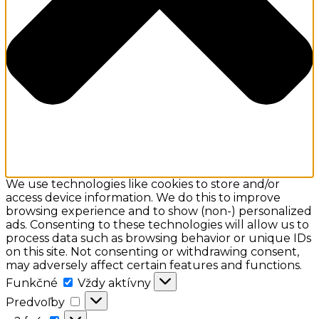
We use technologies like cookies to store and/or
access device information. We do this to improve
browsing experience and to show (non-) personalized
ads. Consenting to these technologies will allow us to
process data such as browsing behavior or unique IDs
on this site. Not consenting or withdrawing consent,
may adversely affect certain features and functions.
Funkčné
Funkčné
Vždy aktívny
Predvoľby
Predvoľby
a:2: