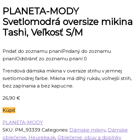
PLANETA-MODY
Svetlomodrá oversize mikina
Tashi, Veľkosť S/M
Pridať do zoznamu prianí
Pridaný do zoznamu
prianí
Odstrániť zo zoznamu prianí
0
Trendová dámska mikina v oversize strihu v jemnej
svetlomodrej farbe. Mikina má dlhý rukáv, voľnejší strih,
bez zapínania a bez kapucne.
26,90
€
Kúpiť
PLANETA-MODY
SKU:
PM_93339
Categories:
Dámske mikiny
,
Dámske
oblečenie
,
Heureka.sk
,
Oblečenie, obuv a doplnky