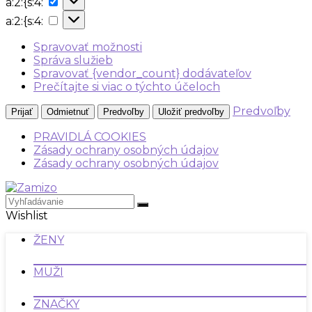
a:2:{s:4:
{s:4:
a:2:
a:2:{s:4:
{s:4:
Spravovať možnosti
Správa služieb
Spravovať {vendor_count} dodávateľov
Prečítajte si viac o týchto účeloch
Predvoľby
Prijať
Odmietnuť
Predvoľby
Uložiť predvoľby
PRAVIDLÁ COOKIES
Zásady ochrany osobných údajov
Zásady ochrany osobných údajov
Wishlist
ŽENY
MUŽI
ZNAČKY