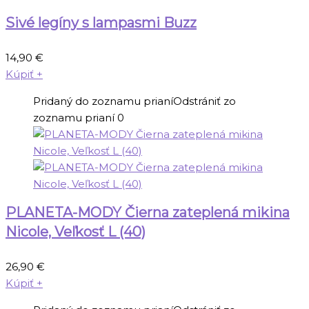
Sivé legíny s lampasmi Buzz
14,90
€
Kúpiť
+
Pridaný do zoznamu prianí
Odstrániť zo
zoznamu prianí
0
PLANETA-MODY Čierna zateplená mikina
Nicole, Veľkosť L (40)
26,90
€
Kúpiť
+