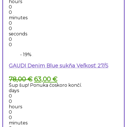
hours
0
0
minutes
0
0
seconds
0
0
- 19%
GAUDI Denim Blue sukňa Veľkosť: 27/S
Pôvodná
Aktuálna
78,00
€
63,00
€
cena
cena
Šup šup! Ponuka čoskoro končí.
bola:
je:
days
78,00 €.
63,00 €.
0
0
hours
0
0
minutes