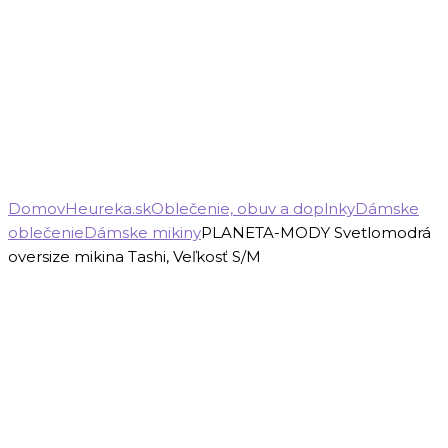
Domov
Heureka.sk
Oblečenie, obuv a doplnky
Dámske
oblečenie
Dámske mikiny
PLANETA-MODY Svetlomodrá
oversize mikina Tashi, Veľkosť S/M