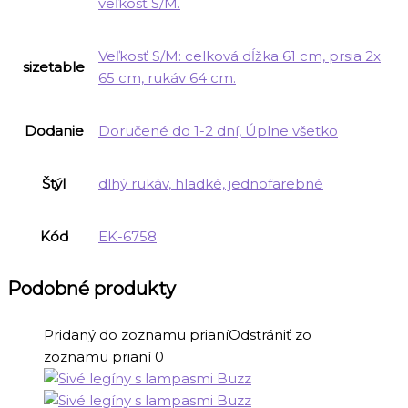
veľkosť S/M.
Veľkosť S/M: celková dĺžka 61 cm, prsia 2x
sizetable
65 cm, rukáv 64 cm.
Dodanie
Doručené do 1-2 dní, Úplne všetko
Štýl
dlhý rukáv, hladké, jednofarebné
Kód
EK-6758
Podobné produkty
Pridaný do zoznamu prianí
Odstrániť zo
zoznamu prianí
0