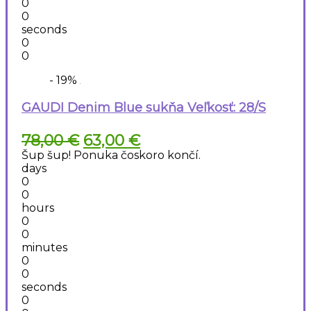
0
0
seconds
0
0
- 19%
GAUDI Denim Blue sukňa Veľkosť: 28/S
Pôvodná
Aktuálna
78,00
€
63,00
€
cena
cena
Šup šup! Ponuka čoskoro končí.
bola:
je:
days
78,00 €.
63,00 €.
0
0
hours
0
0
minutes
0
0
seconds
0