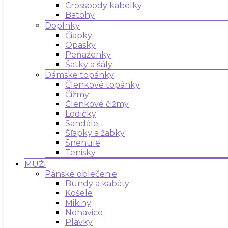
Crossbody kabelky
Batohy
Doplnky
Čiapky
Opasky
Peňaženky
Šatky a šály
Dámske topánky
Členkové topánky
Čižmy
Členkové čižmy
Lodičky
Sandále
Šľapky a žabky
Snehule
Tenisky
MUŽI
Pánske oblečenie
Bundy a kabáty
Košele
Mikiny
Nohavice
Plavky