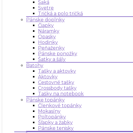
Saká
Svetre
Tričká a polo tričká
Pánske doplnky
Čiapky
Náramky
Opasky
Hodinky
Peňaženky
Pánske ponožky
Šatky a šály
Batohy
Tašky a aktovky
Aktovky
Cestovné tašky
Crossbody tašky
Tašky na notebook
Pánske topánky
Členkové topánky
Mokasíny
Poltopánky
Šľapky a žabky
Pánske tenisky