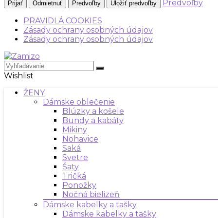
Predvoľby
Prijať
Odmietnuť
Predvoľby
Uložiť predvoľby
PRAVIDLÁ COOKIES
Zásady ochrany osobných údajov
Zásady ochrany osobných údajov
Wishlist
ŽENY
Dámske oblečenie
Blúzky a košele
Bundy a kabáty
Mikiny
Nohavice
Saká
Svetre
Šaty
Tričká
Ponožky
Nočná bielizeň
Dámske kabelky a tašky
Dámske kabelky a tašky