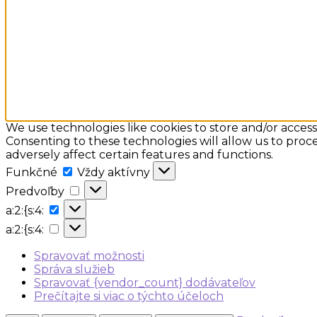
We use technologies like cookies to store and/or acces
Consenting to these technologies will allow us to proc
adversely affect certain features and functions.
Funkčné
Funkčné
Vždy aktívny
Predvoľby
Predvoľby
a:2:
a:2:{s:4:
{s:4:
a:2:
a:2:{s:4:
{s:4:
Spravovať možnosti
Správa služieb
Spravovať {vendor_count} dodávateľov
Prečítajte si viac o týchto účeloch