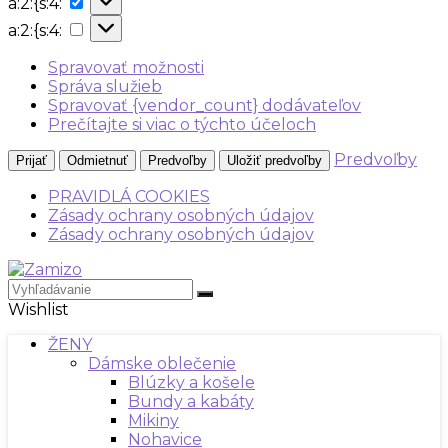
a:2:{s:4:
{s:4:
a:2:
a:2:{s:4:
{s:4:
Spravovať možnosti
Správa služieb
Spravovať {vendor_count} dodávateľov
Prečítajte si viac o týchto účeloch
Predvoľby
Prijať
Odmietnuť
Predvoľby
Uložiť predvoľby
PRAVIDLÁ COOKIES
Zásady ochrany osobných údajov
Zásady ochrany osobných údajov
Wishlist
ŽENY
Dámske oblečenie
Blúzky a košele
Bundy a kabáty
Mikiny
Nohavice