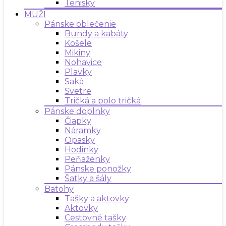
Tenisky
MUŽI
Pánske oblečenie
Bundy a kabáty
Košele
Mikiny
Nohavice
Plavky
Saká
Svetre
Tričká a polo tričká
Pánske doplnky
Čiapky
Náramky
Opasky
Hodinky
Peňaženky
Pánske ponožky
Šatky a šály
Batohy
Tašky a aktovky
Aktovky
Cestovné tašky