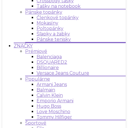
Crossbody tašky
Tašky na notebook
Pánske topánky
Členkové topánky
Mokasíny
Poltopánky
Šľapky a žabky
Pánske tenisky
ZNAČKY
Prémiové
Balenciaga
DSQUARED2
Billionaire
Versace Jeans Couture
Populárne
Armani Jeans
Balmain
Calvin Klein
Emporio Armani
Hugo Boss
Love Moschino
Tommy Hilfiger
Športové