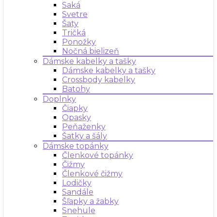
Saká
Svetre
Šaty
Tričká
Ponožky
Nočná bielizeň
Dámske kabelky a tašky
Dámske kabelky a tašky
Crossbody kabelky
Batohy
Doplnky
Čiapky
Opasky
Peňaženky
Šatky a šály
Dámske topánky
Členkové topánky
Čižmy
Členkové čižmy
Lodičky
Sandále
Šľapky a žabky
Snehule