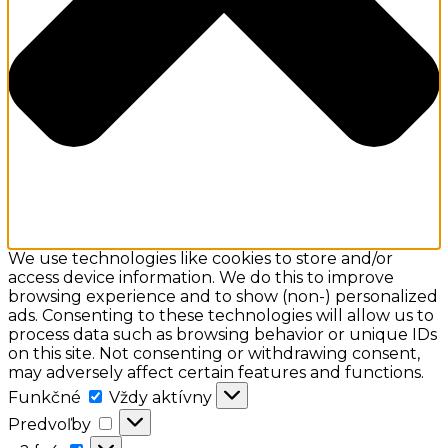
We use technologies like cookies to store and/or
access device information. We do this to improve
browsing experience and to show (non-) personalized
ads. Consenting to these technologies will allow us to
process data such as browsing behavior or unique IDs
on this site. Not consenting or withdrawing consent,
may adversely affect certain features and functions.
Funkčné
Funkčné
Vždy aktívny
Predvoľby
Predvoľby
a:2: