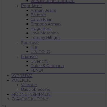
Versace Jeans Couture
Populárne
Armani Jeans
Balmain
Calvin Klein
Emporio Armani
Hugo Boss
Love Moschino
Tommy Hilfiger
Športové
Fila
U.S. POLO
Luxusné
Givenchy
Dolce & Gabbana
FENDI
VÝPREDAJ
KOLEKCIE
Valentín
Basic oblečenie
MÓDNE INŠPIRÁCIE
ZĽAVOVÉ KUPÓNY