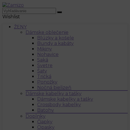
Wishlist
ŽENY
Dámske oblečenie
Blúzky a košele
Bundy a kabáty
Mikiny
Nohavice
Saká
Svetre
Šaty
Tričká
Ponožky
Nočná bielizeň
Dámske kabelky a tašky
Dámske kabelky a tašky
Crossbody kabelky
Batohy
Doplnky
Čiapky
Opasky