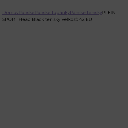
Domov
Pánske
Pánske topánky
Pánske tenisky
PLEIN
SPORT Head Black tenisky Veľkosť: 42 EU