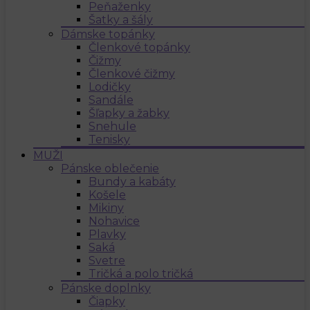
Peňaženky
Šatky a šály
Dámske topánky
Členkové topánky
Čižmy
Členkové čižmy
Lodičky
Sandále
Šľapky a žabky
Snehule
Tenisky
MUŽI
Pánske oblečenie
Bundy a kabáty
Košele
Mikiny
Nohavice
Plavky
Saká
Svetre
Tričká a polo tričká
Pánske doplnky
Čiapky