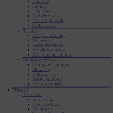
Náramky
Opasky
Hodinky
Peňaženky
Pánske ponožky
Šatky a šály
Batohy
Tašky a aktovky
Aktovky
Cestovné tašky
Crossbody tašky
Tašky na notebook
Pánske topánky
Členkové topánky
Mokasíny
Poltopánky
Šľapky a žabky
Pánske tenisky
ZNAČKY
Prémiové
Balenciaga
DSQUARED2
Billionaire