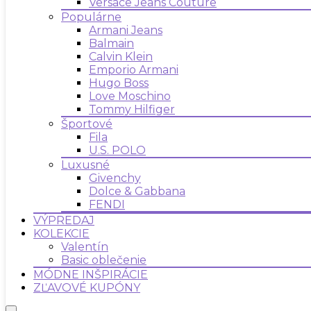
Versace Jeans Couture
Populárne
Armani Jeans
Balmain
Calvin Klein
Emporio Armani
Hugo Boss
Love Moschino
Tommy Hilfiger
Športové
Fila
U.S. POLO
Luxusné
Givenchy
Dolce & Gabbana
FENDI
VÝPREDAJ
KOLEKCIE
Valentín
Basic oblečenie
MÓDNE INŠPIRÁCIE
ZĽAVOVÉ KUPÓNY