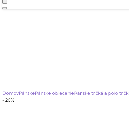
Domov
Pánske
Pánske oblečenie
Pánske tričká a polo tričk
- 20%