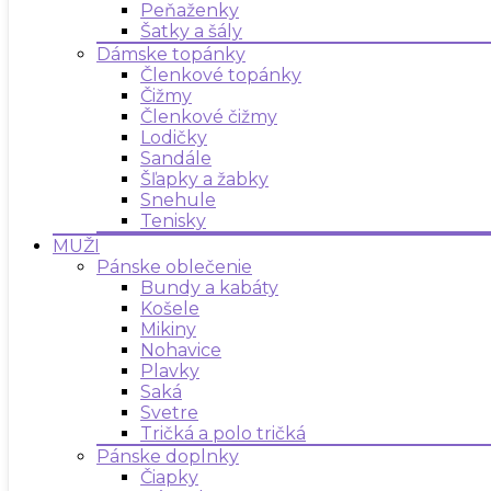
Peňaženky
Šatky a šály
Dámske topánky
Členkové topánky
Čižmy
Členkové čižmy
Lodičky
Sandále
Šľapky a žabky
Snehule
Tenisky
MUŽI
Pánske oblečenie
Bundy a kabáty
Košele
Mikiny
Nohavice
Plavky
Saká
Svetre
Tričká a polo tričká
Pánske doplnky
Čiapky