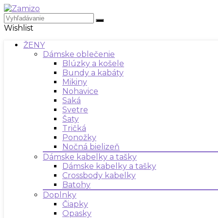
Wishlist
ŽENY
Dámske oblečenie
Blúzky a košele
Bundy a kabáty
Mikiny
Nohavice
Saká
Svetre
Šaty
Tričká
Ponožky
Nočná bielizeň
Dámske kabelky a tašky
Dámske kabelky a tašky
Crossbody kabelky
Batohy
Doplnky
Čiapky
Opasky