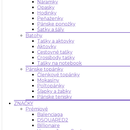
Náramky
Opasky
Hodinky
Peňaženky
Pánske ponožky
Šatky a šály
Batohy
Tašky a aktovky
Aktovky
Cestovné tašky
Crossbody tašky
Tašky na notebook
Pánske topánky
Členkové topánky
Mokasíny
Poltopánky
Šľapky a žabky
Pánske tenisky
ZNAČKY
Prémiové
Balenciaga
DSQUARED2
Billionaire