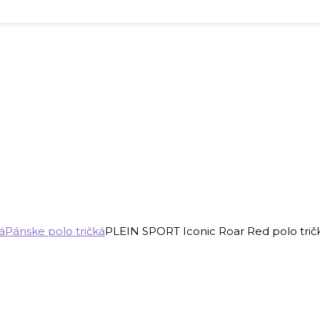
á
Pánske polo tričká
PLEIN SPORT Iconic Roar Red polo tričk