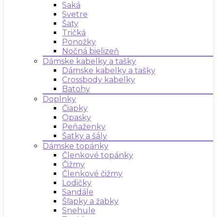
Saká
Svetre
Šaty
Tričká
Ponožky
Nočná bielizeň
Dámske kabelky a tašky
Dámske kabelky a tašky
Crossbody kabelky
Batohy
Doplnky
Čiapky
Opasky
Peňaženky
Šatky a šály
Dámske topánky
Členkové topánky
Čižmy
Členkové čižmy
Lodičky
Sandále
Šľapky a žabky
Snehule