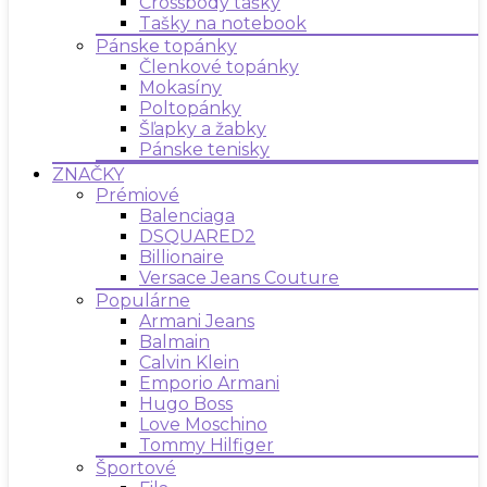
Crossbody tašky
Tašky na notebook
Pánske topánky
Členkové topánky
Mokasíny
Poltopánky
Šľapky a žabky
Pánske tenisky
ZNAČKY
Prémiové
Balenciaga
DSQUARED2
Billionaire
Versace Jeans Couture
Populárne
Armani Jeans
Balmain
Calvin Klein
Emporio Armani
Hugo Boss
Love Moschino
Tommy Hilfiger
Športové