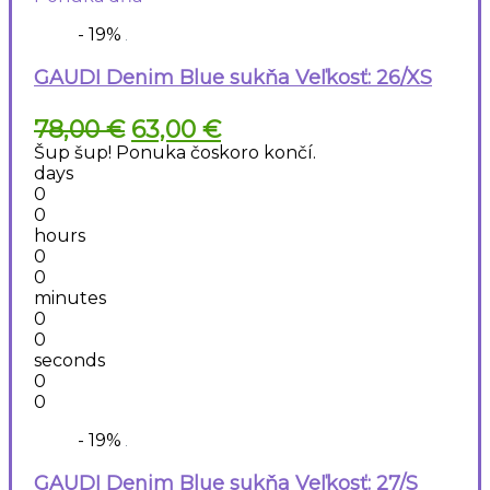
- 19%
GAUDI Denim Blue sukňa Veľkosť: 26/XS
Pôvodná
Aktuálna
78,00
€
63,00
€
cena
cena
Šup šup! Ponuka čoskoro končí.
bola:
je:
days
78,00 €.
63,00 €.
0
0
hours
0
0
minutes
0
0
seconds
0
0
- 19%
GAUDI Denim Blue sukňa Veľkosť: 27/S