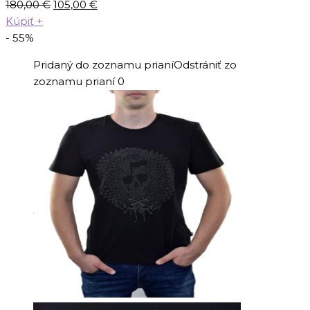
Pôvodná
Aktuálna
180,00
€
105,00
€
cena
cena
Kúpiť
+
bola:
je:
- 55%
180,00 €.
105,00 €.
Pridaný do zoznamu prianí
Odstrániť zo
zoznamu prianí
0