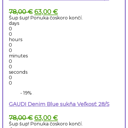
Pôvodná
Aktuálna
78,00
€
63,00
€
cena
cena
Šup šup! Ponuka čoskoro končí.
bola:
je:
days
78,00 €.
63,00 €.
0
0
hours
0
0
minutes
0
0
seconds
0
0
- 19%
GAUDI Denim Blue sukňa Veľkosť: 28/S
Pôvodná
Aktuálna
78,00
€
63,00
€
cena
cena
Šup šup! Ponuka čoskoro končí.
bola:
je: