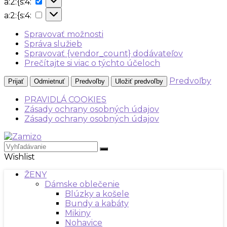
a:2:{s:4:
{s:4:
a:2:
a:2:{s:4:
{s:4:
Spravovať možnosti
Správa služieb
Spravovať {vendor_count} dodávateľov
Prečítajte si viac o týchto účeloch
Predvoľby
Prijať
Odmietnuť
Predvoľby
Uložiť predvoľby
PRAVIDLÁ COOKIES
Zásady ochrany osobných údajov
Zásady ochrany osobných údajov
Wishlist
ŽENY
Dámske oblečenie
Blúzky a košele
Bundy a kabáty
Mikiny
Nohavice