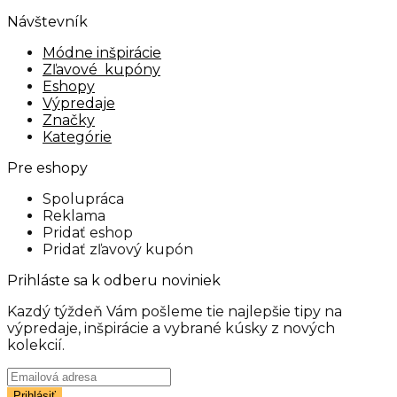
Návštevník
Módne inšpirácie
Zľavové kupóny
Eshopy
Výpredaje
Značky
Kategórie
Pre eshopy
Spolupráca
Reklama
Pridať eshop
Pridať zľavový kupón
Prihláste sa k odberu noviniek
Kazdý týždeň Vám pošleme tie najlepšie tipy na
výpredaje, inšpirácie a vybrané kúsky z nových
kolekcií.