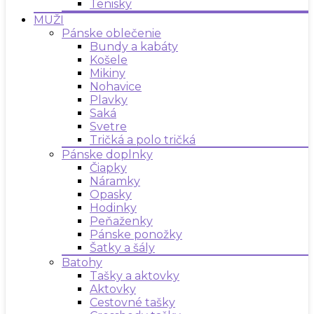
Tenisky
MUŽI
Pánske oblečenie
Bundy a kabáty
Košele
Mikiny
Nohavice
Plavky
Saká
Svetre
Tričká a polo tričká
Pánske doplnky
Čiapky
Náramky
Opasky
Hodinky
Peňaženky
Pánske ponožky
Šatky a šály
Batohy
Tašky a aktovky
Aktovky
Cestovné tašky