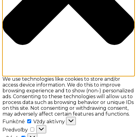
We use technologies like cookies to store and/or
access device information. We do this to improve
browsing experience and to show (non-) personalized
ads. Consenting to these technologies will allow us to
process data such as browsing behavior or unique IDs
on this site. Not consenting or withdrawing consent,
may adversely affect certain features and functions.
Funkčné
Funkčné
Vždy aktívny
Predvoľby
Predvoľby
a:2: