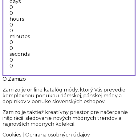
days
78,00 €.
63,00 €.
0
0
hours
0
0
minutes
0
0
seconds
0
0
O Zamizo
Zamizo je online katalóg módy, ktorý Vás prevedie
komplexnou ponukou dámskej, pánskej módy a
doplnkov v ponuke slovenských eshopov.
Zamizo je taktiež kreatívny priestor pre načerpanie
inšpirácií, sledovanie nových módnych trendov a
najnovších módnych kolekcií.
Cookies
|
Ochrana osobných údajov