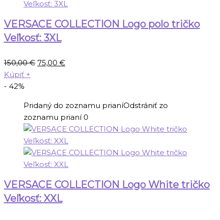
VERSACE COLLECTION Logo polo tričko
Veľkosť: 3XL
Pôvodná
Aktuálna
150,00
€
75,00
€
cena
cena
Kúpiť
+
bola:
je:
- 42%
150,00 €.
75,00 €.
Pridaný do zoznamu prianí
Odstrániť zo
zoznamu prianí
0
VERSACE COLLECTION Logo White tričko
Veľkosť: XXL