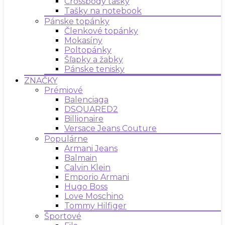
Crossbody tašky
Tašky na notebook
Pánske topánky
Členkové topánky
Mokasíny
Poltopánky
Šľapky a žabky
Pánske tenisky
ZNAČKY
Prémiové
Balenciaga
DSQUARED2
Billionaire
Versace Jeans Couture
Populárne
Armani Jeans
Balmain
Calvin Klein
Emporio Armani
Hugo Boss
Love Moschino
Tommy Hilfiger
Športové