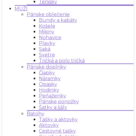
Tenisky
MUŽI
Pánske oblečenie
Bundy a kabáty
Košele
Mikiny
Nohavice
Plavky
Saká
Svetre
Tričká a polo tričká
Pánske doplnky
Čiapky
Náramky
Opasky
Hodinky
Peňaženky
Pánske ponožky
Šatky a šály
Batohy
Tašky a aktovky
Aktovky
Cestovné tašky