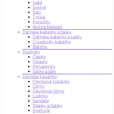
Saká
Svetre
Šaty
Tričká
Ponožky
Nočná bielizeň
Dámske kabelky a tašky
Dámske kabelky a tašky
Crossbody kabelky
Batohy
Doplnky
Čiapky
Opasky
Peňaženky
Šatky a šály
Dámske topánky
Členkové topánky
Čižmy
Členkové čižmy
Lodičky
Sandále
Šľapky a žabky
Snehule