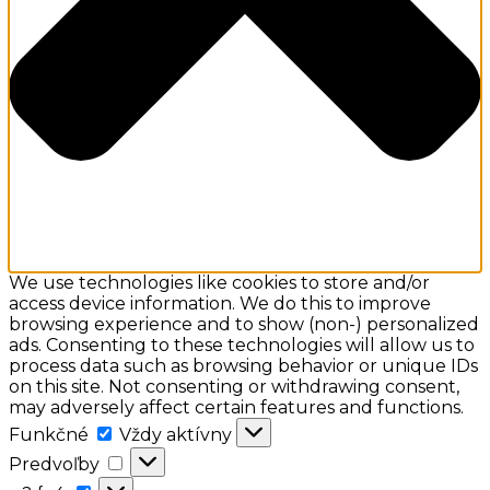
We use technologies like cookies to store and/or
access device information. We do this to improve
browsing experience and to show (non-) personalized
ads. Consenting to these technologies will allow us to
process data such as browsing behavior or unique IDs
on this site. Not consenting or withdrawing consent,
may adversely affect certain features and functions.
Funkčné
Funkčné
Vždy aktívny
Predvoľby
Predvoľby
a:2: