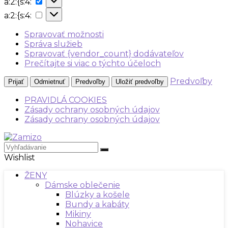
a:2:{s:4:
{s:4:
a:2:
a:2:{s:4:
{s:4:
Spravovať možnosti
Správa služieb
Spravovať {vendor_count} dodávateľov
Prečítajte si viac o týchto účeloch
Predvoľby
Prijať
Odmietnuť
Predvoľby
Uložiť predvoľby
PRAVIDLÁ COOKIES
Zásady ochrany osobných údajov
Zásady ochrany osobných údajov
Wishlist
ŽENY
Dámske oblečenie
Blúzky a košele
Bundy a kabáty
Mikiny
Nohavice