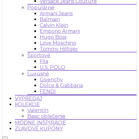
Versace Jeans Couture
Populárne
Armani Jeans
Balmain
Calvin Klein
Emporio Armani
Hugo Boss
Love Moschino
Tommy Hilfiger
Športové
Fila
U.S. POLO
Luxusné
Givenchy
Dolce & Gabbana
FENDI
VÝPREDAJ
KOLEKCIE
Valentín
Basic oblečenie
MÓDNE INŠPIRÁCIE
ZĽAVOVÉ KUPÓNY