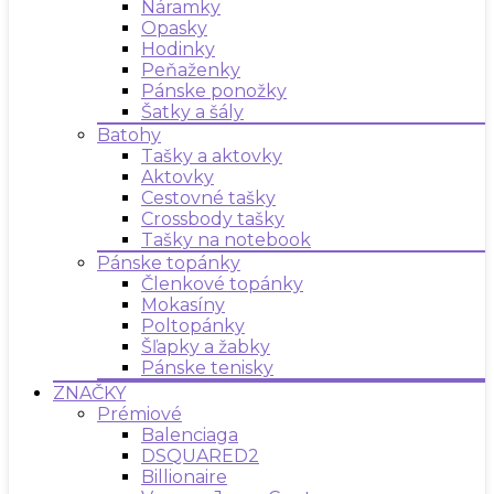
Náramky
Opasky
Hodinky
Peňaženky
Pánske ponožky
Šatky a šály
Batohy
Tašky a aktovky
Aktovky
Cestovné tašky
Crossbody tašky
Tašky na notebook
Pánske topánky
Členkové topánky
Mokasíny
Poltopánky
Šľapky a žabky
Pánske tenisky
ZNAČKY
Prémiové
Balenciaga
DSQUARED2
Billionaire