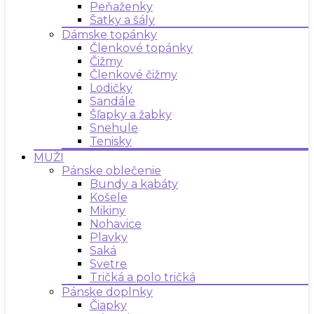
Peňaženky
Šatky a šály
Dámske topánky
Členkové topánky
Čižmy
Členkové čižmy
Lodičky
Sandále
Šľapky a žabky
Snehule
Tenisky
MUŽI
Pánske oblečenie
Bundy a kabáty
Košele
Mikiny
Nohavice
Plavky
Saká
Svetre
Tričká a polo tričká
Pánske doplnky
Čiapky