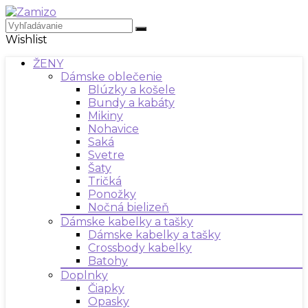
Wishlist
ŽENY
Dámske oblečenie
Blúzky a košele
Bundy a kabáty
Mikiny
Nohavice
Saká
Svetre
Šaty
Tričká
Ponožky
Nočná bielizeň
Dámske kabelky a tašky
Dámske kabelky a tašky
Crossbody kabelky
Batohy
Doplnky
Čiapky
Opasky