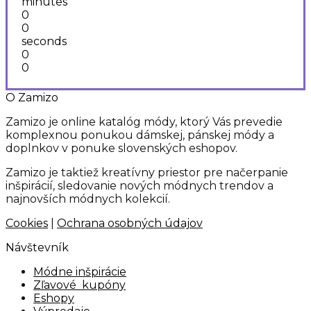
minutes
0
0
seconds
0
0
O Zamizo
Zamizo je online katalóg módy, ktorý Vás prevedie
komplexnou ponukou dámskej, pánskej módy a
doplnkov v ponuke slovenských eshopov.
Zamizo je taktiež kreatívny priestor pre načerpanie
inšpirácií, sledovanie nových módnych trendov a
najnovších módnych kolekcií.
Cookies
|
Ochrana osobných údajov
Návštevník
Módne inšpirácie
Zľavové kupóny
Eshopy