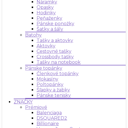
Náramky
Opasky
Hodinky
Peňaženky
Pánske ponožky
Šatky a šály
Batohy
Tašky a aktovky
Aktovky
Cestovné tašky
Crossbody tašky
Tašky na notebook
Pánske topánky
Členkové topánky
Mokasíny
Poltopánky
Šľapky a žabky
Pánske tenisky
ZNAČKY
Prémiové
Balenciaga
DSQUARED2
Billionaire