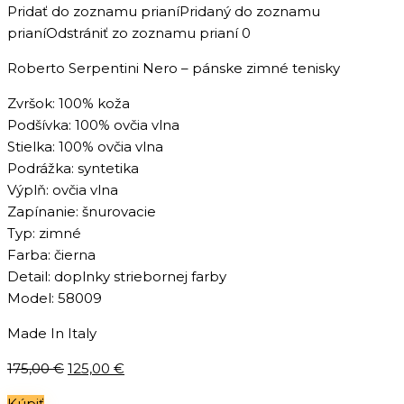
Pridať do zoznamu prianí
Pridaný do zoznamu
prianí
Odstrániť zo zoznamu prianí
0
Roberto Serpentini Nero – pánske zimné tenisky
Zvršok: 100% koža
Podšívka: 100% ovčia vlna
Stielka: 100% ovčia vlna
Podrážka: syntetika
Výplň: ovčia vlna
Zapínanie: šnurovacie
Typ: zimné
Farba: čierna
Detail: doplnky striebornej farby
Model: 58009
Made In Italy
Pôvodná
Aktuálna
175,00
€
125,00
€
cena
cena
Kúpiť