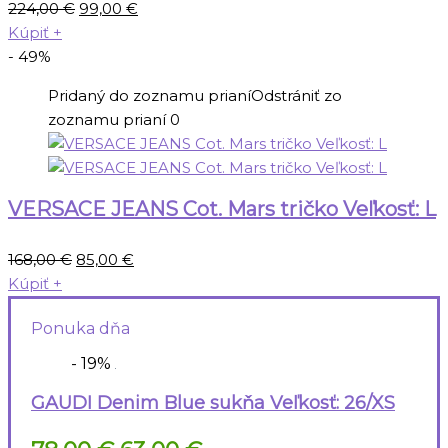
Pôvodná
Aktuálna
224,00
€
99,00
€
cena
cena
Kúpiť
+
bola:
je:
- 49%
224,00 €.
99,00 €.
Pridaný do zoznamu prianí
Odstrániť zo
zoznamu prianí
0
VERSACE JEANS Cot. Mars tričko Veľkosť: L
Pôvodná
Aktuálna
168,00
€
85,00
€
cena
cena
Kúpiť
+
bola:
je:
Ponuka dňa
168,00 €.
85,00 €.
- 19%
GAUDI Denim Blue sukňa Veľkosť: 26/XS