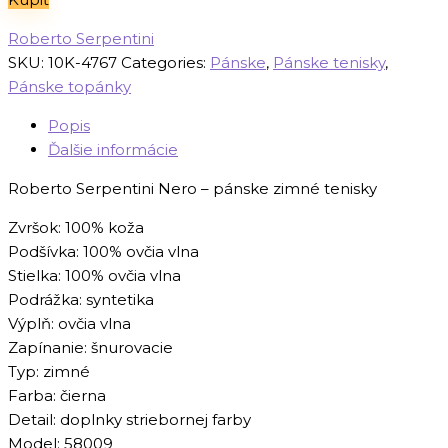
bola:
je:
175,00 €.
125,00 €.
Roberto Serpentini
SKU:
10K-4767
Categories:
Pánske
,
Pánske tenisky
,
Pánske topánky
Popis
Ďalšie informácie
Roberto Serpentini Nero – pánske zimné tenisky
Zvršok: 100% koža
Podšívka: 100% ovčia vlna
Stielka: 100% ovčia vlna
Podrážka: syntetika
Výplň: ovčia vlna
Zapínanie: šnurovacie
Typ: zimné
Farba: čierna
Detail: doplnky striebornej farby
Model: 58009