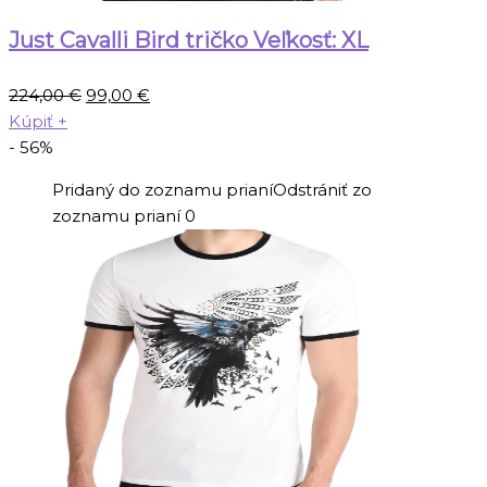
Just Cavalli Bird tričko Veľkosť: XL
Pôvodná
Aktuálna
224,00
€
99,00
€
cena
cena
Kúpiť
+
bola:
je:
- 56%
224,00 €.
99,00 €.
Pridaný do zoznamu prianí
Odstrániť zo
zoznamu prianí
0