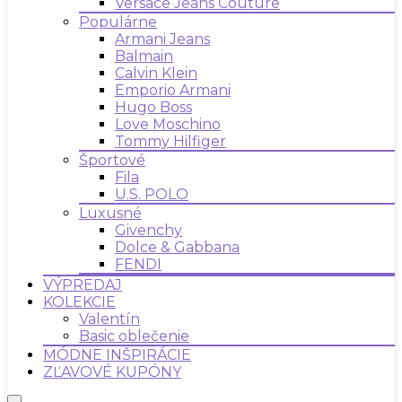
Versace Jeans Couture
Populárne
Armani Jeans
Balmain
Calvin Klein
Emporio Armani
Hugo Boss
Love Moschino
Tommy Hilfiger
Športové
Fila
U.S. POLO
Luxusné
Givenchy
Dolce & Gabbana
FENDI
VÝPREDAJ
KOLEKCIE
Valentín
Basic oblečenie
MÓDNE INŠPIRÁCIE
ZĽAVOVÉ KUPÓNY