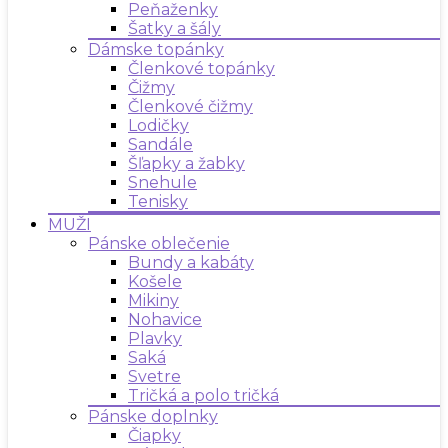
Peňaženky
Šatky a šály
Dámske topánky
Členkové topánky
Čižmy
Členkové čižmy
Lodičky
Sandále
Šľapky a žabky
Snehule
Tenisky
MUŽI
Pánske oblečenie
Bundy a kabáty
Košele
Mikiny
Nohavice
Plavky
Saká
Svetre
Tričká a polo tričká
Pánske doplnky
Čiapky