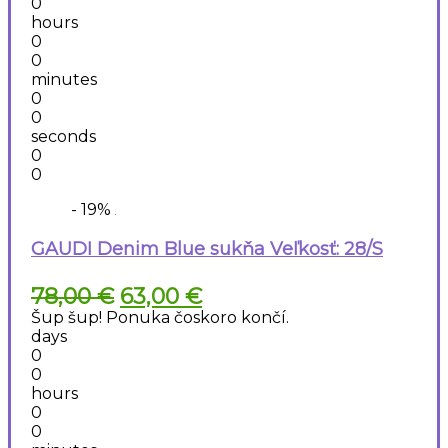
0
hours
0
0
minutes
0
0
seconds
0
0
- 19%
GAUDI Denim Blue sukňa Veľkosť: 28/S
Pôvodná
Aktuálna
78,00
€
63,00
€
cena
cena
Šup šup! Ponuka čoskoro končí.
bola:
je:
days
78,00 €.
63,00 €.
0
0
hours
0
0