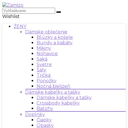
Wishlist
ŽENY
Dámske oblečenie
Blúzky a košele
Bundy a kabáty
Mikiny
Nohavice
Saká
Svetre
Šaty
Tričká
Ponožky
Nočná bielizeň
Dámske kabelky a tašky
Dámske kabelky a tašky
Crossbody kabelky
Batohy
Doplnky
Čiapky
Opasky