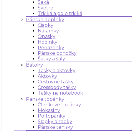
Saká
Svetre
Tričká a polo tričká
Pánske doplnky
Čiapky
Náramky
Opasky
Hodinky
Peňaženky
Pánske ponožky
Šatky a šály
Batohy
Tašky a aktovky
Aktovky
Cestovné tašky
Crossbody tašky
Tašky na notebook
Pánske topánky
Členkové topánky
Mokasíny
Poltopánky
Šľapky a žabky
Pánske tenisky