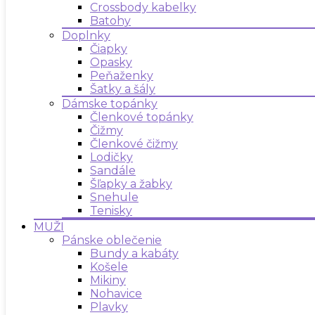
Crossbody kabelky
Batohy
Doplnky
Čiapky
Opasky
Peňaženky
Šatky a šály
Dámske topánky
Členkové topánky
Čižmy
Členkové čižmy
Lodičky
Sandále
Šľapky a žabky
Snehule
Tenisky
MUŽI
Pánske oblečenie
Bundy a kabáty
Košele
Mikiny
Nohavice
Plavky