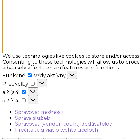
We use technologies like cookies to store and/or acces
Consenting to these technologies will allow us to proc
adversely affect certain features and functions.
Funkčné
Funkčné
Vždy aktívny
Predvoľby
Predvoľby
a:2:
a:2:{s:4:
{s:4:
a:2:
a:2:{s:4:
{s:4:
Spravovať možnosti
Správa služieb
Spravovať {vendor_count} dodávateľov
Prečítajte si viac o týchto účeloch