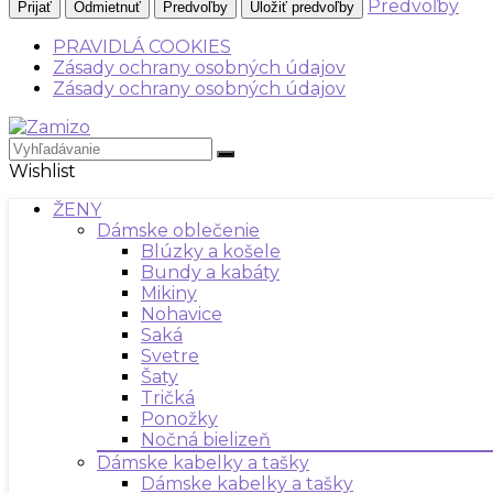
Predvoľby
Prijať
Odmietnuť
Predvoľby
Uložiť predvoľby
PRAVIDLÁ COOKIES
Zásady ochrany osobných údajov
Zásady ochrany osobných údajov
Wishlist
ŽENY
Dámske oblečenie
Blúzky a košele
Bundy a kabáty
Mikiny
Nohavice
Saká
Svetre
Šaty
Tričká
Ponožky
Nočná bielizeň
Dámske kabelky a tašky
Dámske kabelky a tašky