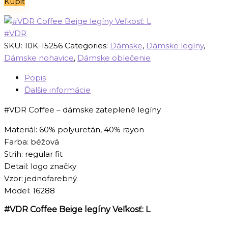
Kúpiť
bola:
je:
79,00 €.
63,00 €.
#VDR
SKU:
10K-15256
Categories:
Dámske
,
Dámske legíny
,
Dámske nohavice
,
Dámske oblečenie
Popis
Ďalšie informácie
#VDR Coffee – dámske zateplené legíny
Materiál: 60% polyuretán, 40% rayon
Farba: béžová
Strih: regular fit
Detail: logo značky
Vzor: jednofarebný
Model: 16288
#VDR Coffee Beige legíny Veľkosť: L