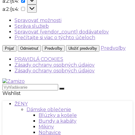
a:2:{s:4:
{s:4:
a:2:
a:2:{s:4:
{s:4:
Spravovať možnosti
Správa služieb
Spravovať {vendor_count} dodávateľov
Prečítajte si viac o týchto účeloch
Predvoľby
Prijať
Odmietnuť
Predvoľby
Uložiť predvoľby
PRAVIDLÁ COOKIES
Zásady ochrany osobných údajov
Zásady ochrany osobných údajov
Wishlist
ŽENY
Dámske oblečenie
Blúzky a košele
Bundy a kabáty
Mikiny
Nohavice