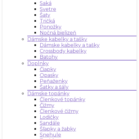
Saká
Svetre
Šaty
Tričká
Ponožky
Nočná bielizeň
Dámske kabelky a tašky
Dámske kabelky a tašky
Crossbody kabelky
Batohy
Doplnky
Čiapky
Opasky
Peňaženky
Šatky a šály
Dámske topánky
Členkové topánky
Čižmy
Členkové čižmy
Lodičky
Sandále
Šľapky a žabky
Snehule