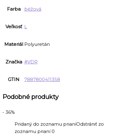
Farba
béžová
Veľkosť
L
Materiál
Polyuretán
Značka
#VDR
GTIN
7887800411358
Podobné produkty
- 36%
Pridaný do zoznamu prianí
Odstrániť zo
zoznamu prianí
0