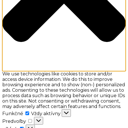
We use technologies like cookies to store and/or
access device information. We do this to improve
browsing experience and to show (non-) personalized
ads. Consenting to these technologies will allow us to
process data such as browsing behavior or unique IDs
on this site. Not consenting or withdrawing consent,
may adversely affect certain features and functions.
Funkčné
Funkčné
Vždy aktívny
Predvoľby
Predvoľby
a:2: