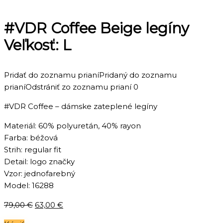
#VDR Coffee Beige legíny
Veľkosť: L
Pridať do zoznamu prianí
Pridaný do zoznamu
prianí
Odstrániť zo zoznamu prianí
0
#VDR Coffee – dámske zateplené legíny
Materiál: 60% polyuretán, 40% rayon
Farba: béžová
Strih: regular fit
Detail: logo značky
Vzor: jednofarebný
Model: 16288
Pôvodná
Aktuálna
79,00
€
63,00
€
cena
cena