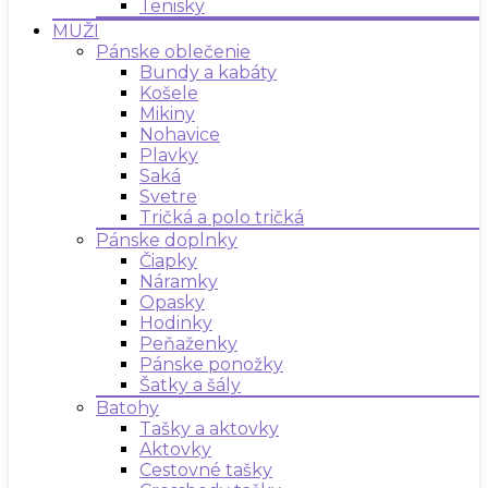
Tenisky
MUŽI
Pánske oblečenie
Bundy a kabáty
Košele
Mikiny
Nohavice
Plavky
Saká
Svetre
Tričká a polo tričká
Pánske doplnky
Čiapky
Náramky
Opasky
Hodinky
Peňaženky
Pánske ponožky
Šatky a šály
Batohy
Tašky a aktovky
Aktovky
Cestovné tašky