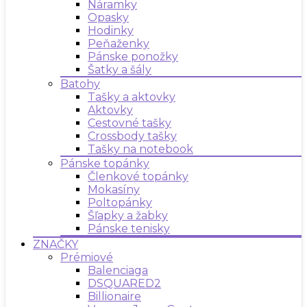
Náramky
Opasky
Hodinky
Peňaženky
Pánske ponožky
Šatky a šály
Batohy
Tašky a aktovky
Aktovky
Cestovné tašky
Crossbody tašky
Tašky na notebook
Pánske topánky
Členkové topánky
Mokasíny
Poltopánky
Šľapky a žabky
Pánske tenisky
ZNAČKY
Prémiové
Balenciaga
DSQUARED2
Billionaire