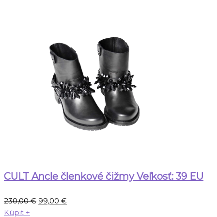
CULT Ancle členkové čižmy Veľkosť: 39 EU
Pôvodná
Aktuálna
230,00
€
99,00
€
cena
cena
Kúpiť
+