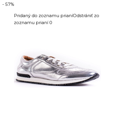
bola:
je:
- 57%
230,00 €.
99,00 €.
Pridaný do zoznamu prianí
Odstrániť zo
zoznamu prianí
0