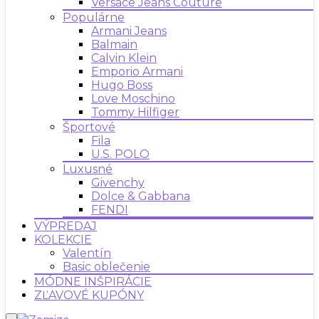
Versace Jeans Couture
Populárne
Armani Jeans
Balmain
Calvin Klein
Emporio Armani
Hugo Boss
Love Moschino
Tommy Hilfiger
Športové
Fila
U.S. POLO
Luxusné
Givenchy
Dolce & Gabbana
FENDI
VÝPREDAJ
KOLEKCIE
Valentín
Basic oblečenie
MÓDNE INŠPIRÁCIE
ZĽAVOVÉ KUPÓNY