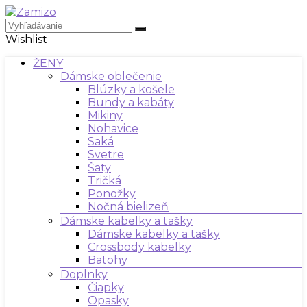
Wishlist
ŽENY
Dámske oblečenie
Blúzky a košele
Bundy a kabáty
Mikiny
Nohavice
Saká
Svetre
Šaty
Tričká
Ponožky
Nočná bielizeň
Dámske kabelky a tašky
Dámske kabelky a tašky
Crossbody kabelky
Batohy
Doplnky
Čiapky
Opasky