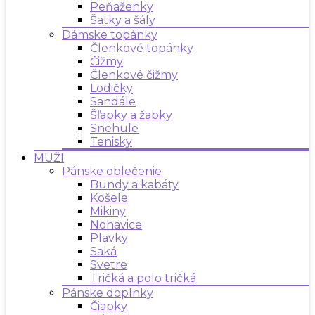
Peňaženky
Šatky a šály
Dámske topánky
Členkové topánky
Čižmy
Členkové čižmy
Lodičky
Sandále
Šľapky a žabky
Snehule
Tenisky
MUŽI
Pánske oblečenie
Bundy a kabáty
Košele
Mikiny
Nohavice
Plavky
Saká
Svetre
Tričká a polo tričká
Pánske doplnky
Čiapky