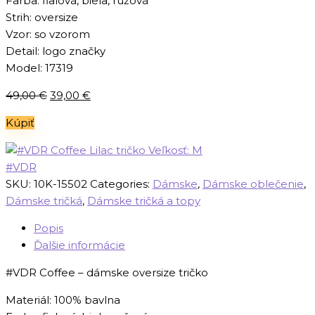
Farba: fialová, biela, ružová
Strih: oversize
Vzor: so vzorom
Detail: logo značky
Model: 17319
Pôvodná
Aktuálna
49,00
€
39,00
€
cena
cena
Kúpiť
bola:
je:
49,00 €.
39,00 €.
#VDR
SKU:
10K-15502
Categories:
Dámske
,
Dámske oblečenie
,
Dámske tričká
,
Dámske tričká a topy
Popis
Ďalšie informácie
#VDR Coffee – dámske oversize tričko
Materiál: 100% bavlna