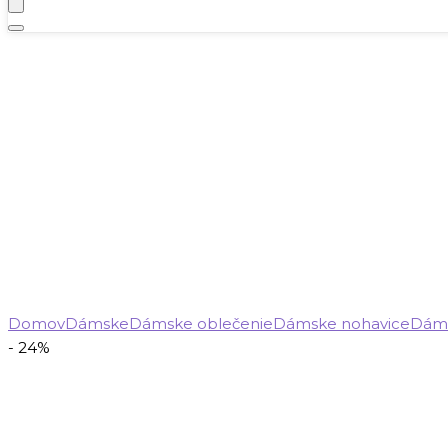
Domov
Dámske
Dámske oblečenie
Dámske nohavice
Dáms
- 24%