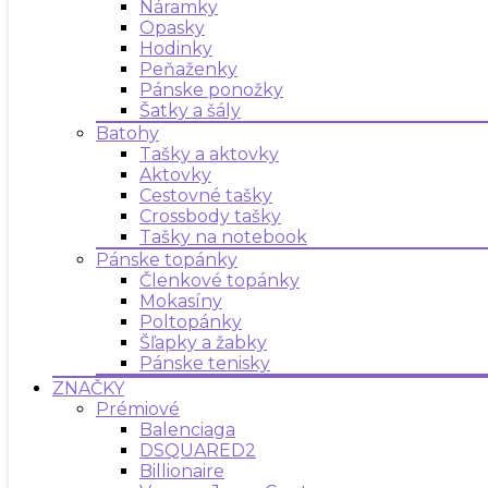
Náramky
Opasky
Hodinky
Peňaženky
Pánske ponožky
Šatky a šály
Batohy
Tašky a aktovky
Aktovky
Cestovné tašky
Crossbody tašky
Tašky na notebook
Pánske topánky
Členkové topánky
Mokasíny
Poltopánky
Šľapky a žabky
Pánske tenisky
ZNAČKY
Prémiové
Balenciaga
DSQUARED2
Billionaire