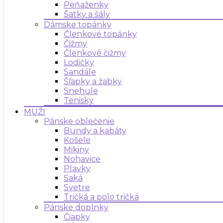
Peňaženky
Šatky a šály
Dámske topánky
Členkové topánky
Čižmy
Členkové čižmy
Lodičky
Sandále
Šľapky a žabky
Snehule
Tenisky
MUŽI
Pánske oblečenie
Bundy a kabáty
Košele
Mikiny
Nohavice
Plavky
Saká
Svetre
Tričká a polo tričká
Pánske doplnky
Čiapky