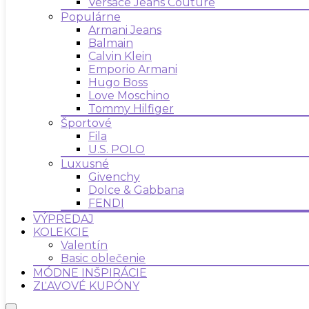
Versace Jeans Couture
Populárne
Armani Jeans
Balmain
Calvin Klein
Emporio Armani
Hugo Boss
Love Moschino
Tommy Hilfiger
Športové
Fila
U.S. POLO
Luxusné
Givenchy
Dolce & Gabbana
FENDI
VÝPREDAJ
KOLEKCIE
Valentín
Basic oblečenie
MÓDNE INŠPIRÁCIE
ZĽAVOVÉ KUPÓNY