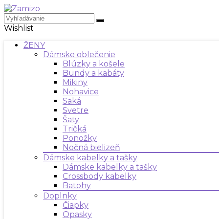
Wishlist
ŽENY
Dámske oblečenie
Blúzky a košele
Bundy a kabáty
Mikiny
Nohavice
Saká
Svetre
Šaty
Tričká
Ponožky
Nočná bielizeň
Dámske kabelky a tašky
Dámske kabelky a tašky
Crossbody kabelky
Batohy
Doplnky
Čiapky
Opasky