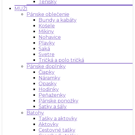
Tenisky
MUŽI
Pánske oblečenie
Bundy a kabáty
Košele
Mikiny
Nohavice
Plavky
Saká
Svetre
Tričká a polo tričká
Pánske doplnky
Čiapky
Náramky
Opasky
Hodinky
Peňaženky
Pánske ponožky
Šatky a šály
Batohy
Tašky a aktovky
Aktovky
Cestovné tašky