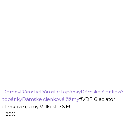
Domov
Dámske
Dámske topánky
Dámske členkové
topánky
Dámske členkové čižmy
#VDR Gladiator
členkové čižmy Veľkosť: 36 EU
- 29%