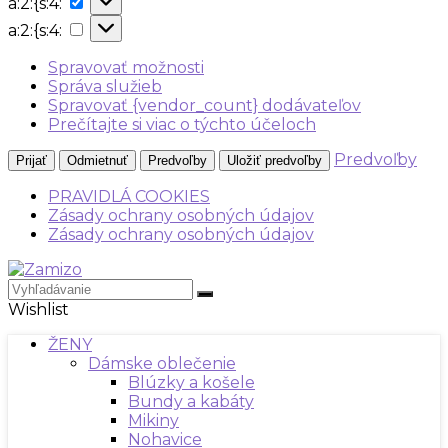
a:2:{s:4:
{s:4:
a:2:
a:2:{s:4:
{s:4:
Spravovať možnosti
Správa služieb
Spravovať {vendor_count} dodávateľov
Prečítajte si viac o týchto účeloch
Predvoľby
Prijať
Odmietnuť
Predvoľby
Uložiť predvoľby
PRAVIDLÁ COOKIES
Zásady ochrany osobných údajov
Zásady ochrany osobných údajov
Wishlist
ŽENY
Dámske oblečenie
Blúzky a košele
Bundy a kabáty
Mikiny
Nohavice