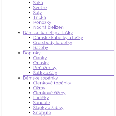
Saká
Svetre
Šaty
Tričká
Ponožky
Nočná bielizeň
Dámske kabelky a tašky
Dámske kabelky a tašky
Crossbody kabelky
Batohy
Doplnky
Čiapky
Opasky
Peňaženky
Šatky a šály
Dámske topánky
Členkové topánky
Čižmy
Členkové čižmy
Lodičky
Sandále
Šľapky a žabky
Snehule