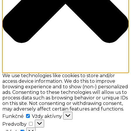
We use technologies like cookies to store and/or
access device information. We do this to improve
browsing experience and to show (non-) personalized
ads. Consenting to these technologies will allow us to
process data such as browsing behavior or unique IDs
on this site. Not consenting or withdrawing consent,
may adversely affect certain features and functions.
Funkčné
Funkčné
Vždy aktívny
Predvoľby
Predvoľby
a:2: