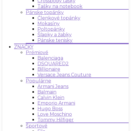
Crossbody tašky
Tašky na notebook
Pánske topánky
Členkové topánky
Mokasíny
Poltopánky
Šľapky a žabky
Pánske tenisky
ZNAČKY
Prémiové
Balenciaga
DSQUARED2
Billionaire
Versace Jeans Couture
Populárne
Armani Jeans
Balmain
Calvin Klein
Emporio Armani
Hugo Boss
Love Moschino
Tommy Hilfiger
Športové