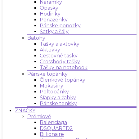
Náramky
Opasky
Hodinky
Peňaženky
Pánske ponožky
Šatky a šály
Batohy
Tašky a aktovky
Aktovky
Cestovné tašky
Crossbody tašky
Tašky na notebook
Pánske topánky
Členkové topánky
Mokasíny
Poltopánky
Šľapky a žabky
Pánske tenisky
ZNAČKY
Prémiové
Balenciaga
DSQUARED2
Billionaire