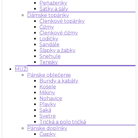
Peňaženky
Šatky a šály
Dámske topánky
Členkové topánky
Čižmy
Členkové čižmy
Lodičky
Sandále
Šľapky a žabky
Snehule
Tenisky
MUŽI
Pánske oblečenie
Bundy a kabáty
Košele
Mikiny
Nohavice
Plavky
Saká
Svetre
Tričká a polo tričká
Pánske doplnky
Čiapky