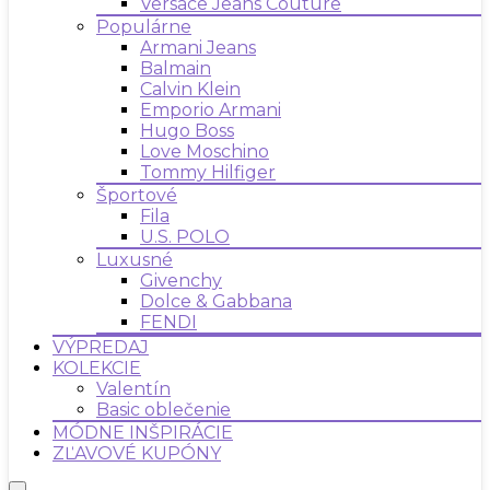
Versace Jeans Couture
Populárne
Armani Jeans
Balmain
Calvin Klein
Emporio Armani
Hugo Boss
Love Moschino
Tommy Hilfiger
Športové
Fila
U.S. POLO
Luxusné
Givenchy
Dolce & Gabbana
FENDI
VÝPREDAJ
KOLEKCIE
Valentín
Basic oblečenie
MÓDNE INŠPIRÁCIE
ZĽAVOVÉ KUPÓNY