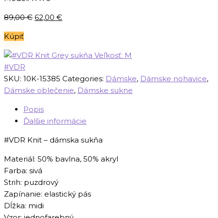
Pôvodná
Aktuálna
89,00
€
62,00
€
cena
cena
Kúpiť
bola:
je:
89,00 €.
62,00 €.
#VDR
SKU:
10K-15385
Categories:
Dámske
,
Dámske nohavice
,
Dámske oblečenie
,
Dámske sukne
Popis
Ďalšie informácie
#VDR Knit – dámska sukňa
Materiál: 50% bavlna, 50% akryl
Farba: sivá
Strih: puzdrový
Zapínanie: elastický pás
Dĺžka: midi
Vzor: jednofarebný