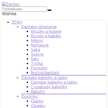
Wishlist
ŽENY
Dámske oblečenie
Blúzky a košele
Bundy a kabáty
Mikiny
Nohavice
Saká
Svetre
Šaty
Tričká
Ponožky
Nočná bielizeň
Dámske kabelky a tašky
Dámske kabelky a tašky
Crossbody kabelky
Batohy
Doplnky
Čiapky
Opasky