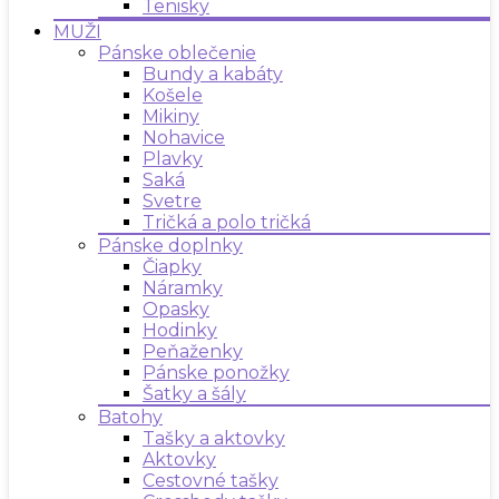
Tenisky
MUŽI
Pánske oblečenie
Bundy a kabáty
Košele
Mikiny
Nohavice
Plavky
Saká
Svetre
Tričká a polo tričká
Pánske doplnky
Čiapky
Náramky
Opasky
Hodinky
Peňaženky
Pánske ponožky
Šatky a šály
Batohy
Tašky a aktovky
Aktovky
Cestovné tašky