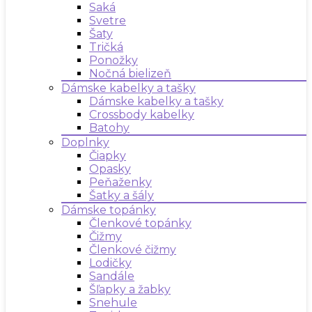
Saká
Svetre
Šaty
Tričká
Ponožky
Nočná bielizeň
Dámske kabelky a tašky
Dámske kabelky a tašky
Crossbody kabelky
Batohy
Doplnky
Čiapky
Opasky
Peňaženky
Šatky a šály
Dámske topánky
Členkové topánky
Čižmy
Členkové čižmy
Lodičky
Sandále
Šľapky a žabky
Snehule