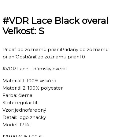
#VDR Lace Black overal
Veľkosť: S
Pridať do zoznamu prianí
Pridaný do zoznamu
prianí
Odstrániť zo zoznamu prianí
0
#VDR Lace – dámsky overal
Materiál 1: 100% viskóza
Materiál 2: 100% polyester
Farba: čierna
Strih: regular fit
Vzor: jednofarebný
Detail: logo značky
Model: 17141
Pôvodná
Aktuálna
179,00
€
153,00
€