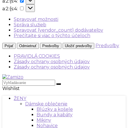
a:2:{s:4:
{s:4:
a:2:
a:2:{s:4:
{s:4:
Spravovať možnosti
Správa služieb
Spravovať {vendor_count} dodávateľov
Prečítajte si viac o týchto účeloch
Predvoľby
Prijať
Odmietnuť
Predvoľby
Uložiť predvoľby
PRAVIDLÁ COOKIES
Zásady ochrany osobných údajov
Zásady ochrany osobných údajov
Wishlist
ŽENY
Dámske oblečenie
Blúzky a košele
Bundy a kabáty
Mikiny
Nohavice