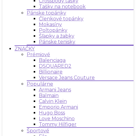
Crossbody tašky
Tašky na notebook
Pánske topánky
Členkové topánky
Mokasíny
Poltopánky
Šľapky a žabky
Pánske tenisky
ZNAČKY
Prémiové
Balenciaga
DSQUARED2
Billionaire
Versace Jeans Couture
Populárne
Armani Jeans
Balmain
Calvin Klein
Emporio Armani
Hugo Boss
Love Moschino
Tommy Hilfiger
Športové