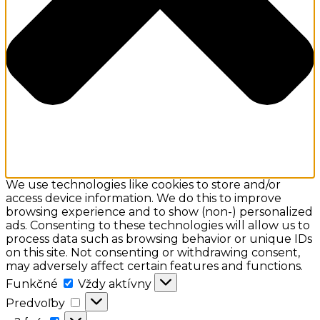
We use technologies like cookies to store and/or
access device information. We do this to improve
browsing experience and to show (non-) personalized
ads. Consenting to these technologies will allow us to
process data such as browsing behavior or unique IDs
on this site. Not consenting or withdrawing consent,
may adversely affect certain features and functions.
Funkčné
Funkčné
Vždy aktívny
Predvoľby
Predvoľby
a:2: