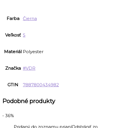
Farba
Čierna
Veľkosť
S
Materiál
Polyester
Značka
#VDR
GTIN
7887800434982
Podobné produkty
- 36%
Pridaný do zoznamu prianí
Odstrániť zo