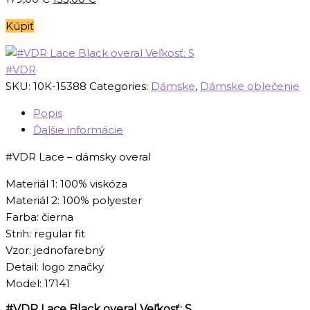
cena
cena
Kúpiť
bola:
je:
179,00 €.
153,00 €.
#VDR
SKU:
10K-15388
Categories:
Dámske
,
Dámske oblečenie
Popis
Ďalšie informácie
#VDR Lace – dámsky overal
Materiál 1: 100% viskóza
Materiál 2: 100% polyester
Farba: čierna
Strih: regular fit
Vzor: jednofarebný
Detail: logo značky
Model: 17141
#VDR Lace Black overal Veľkosť: S