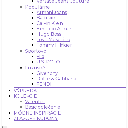
Versace Jeans Couture
Populárne
Armani Jeans
Balmain
Calvin Klein
Emporio Armani
Hugo Boss
Love Moschino
Tommy Hilfiger
Športové
Fila
U.S. POLO
Luxusné
Givenchy
Dolce & Gabbana
FENDI
VÝPREDAJ
KOLEKCIE
Valentín
Basic oblečenie
MÓDNE INŠPIRÁCIE
ZĽAVOVÉ KUPÓNY