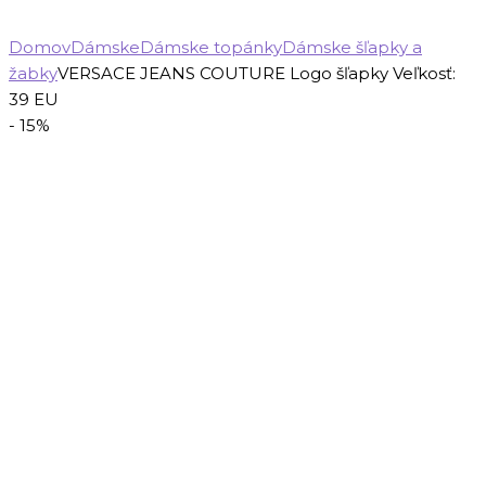
Domov
Dámske
Dámske topánky
Dámske šľapky a
žabky
VERSACE JEANS COUTURE Logo šľapky Veľkosť:
39 EU
- 15%