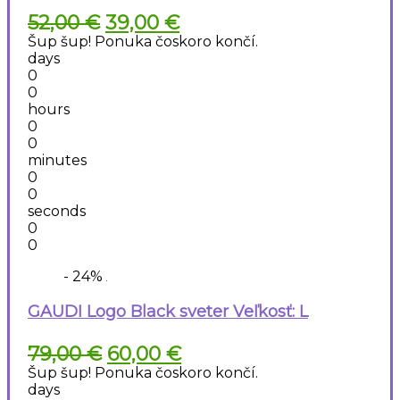
Pôvodná
Aktuálna
52,00
€
39,00
€
cena
cena
Šup šup! Ponuka čoskoro končí.
bola:
je:
days
52,00 €.
39,00 €.
0
0
hours
0
0
minutes
0
0
seconds
0
0
- 24%
GAUDI Logo Black sveter Veľkosť: L
Pôvodná
Aktuálna
79,00
€
60,00
€
cena
cena
Šup šup! Ponuka čoskoro končí.
bola:
je:
days