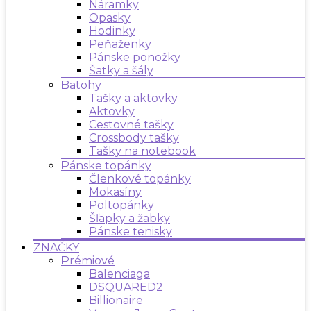
Náramky
Opasky
Hodinky
Peňaženky
Pánske ponožky
Šatky a šály
Batohy
Tašky a aktovky
Aktovky
Cestovné tašky
Crossbody tašky
Tašky na notebook
Pánske topánky
Členkové topánky
Mokasíny
Poltopánky
Šľapky a žabky
Pánske tenisky
ZNAČKY
Prémiové
Balenciaga
DSQUARED2
Billionaire