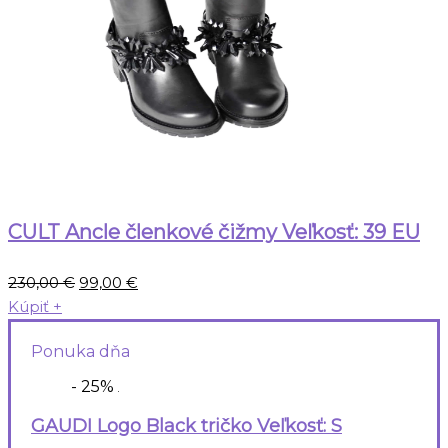
CULT Ancle členkové čižmy Veľkosť: 39 EU
Pôvodná
Aktuálna
230,00
€
99,00
€
cena
cena
Kúpiť
+
bola:
je:
Ponuka dňa
230,00 €.
99,00 €.
- 25%
GAUDI Logo Black tričko Veľkosť: S