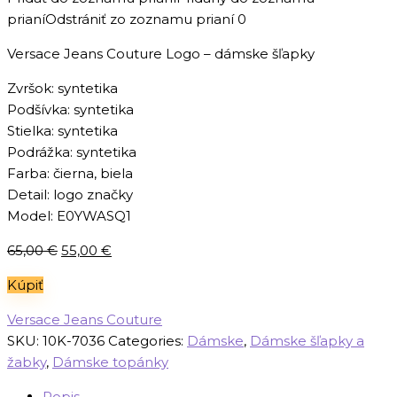
prianí
Odstrániť zo zoznamu prianí
0
Versace Jeans Couture Logo – dámske šľapky
Zvršok: syntetika
Podšívka: syntetika
Stielka: syntetika
Podrážka: syntetika
Farba: čierna, biela
Detail: logo značky
Model: E0YWASQ1
Pôvodná
Aktuálna
65,00
€
55,00
€
cena
cena
Kúpiť
bola:
je:
65,00 €.
55,00 €.
Versace Jeans Couture
SKU:
10K-7036
Categories:
Dámske
,
Dámske šľapky a
žabky
,
Dámske topánky
Popis