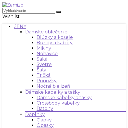
Wishlist
ŽENY
Dámske oblečenie
Blúzky a košele
Bundy a kabáty
Mikiny
Nohavice
Saká
Svetre
Šaty
Tričká
Ponožky
Nočná bielizeň
Dámske kabelky a tašky
Dámske kabelky a tašky
Crossbody kabelky
Batohy
Doplnky
Čiapky
Opasky