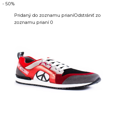
bola:
je:
- 50%
219,00 €.
105,00 €.
Pridaný do zoznamu prianí
Odstrániť zo
zoznamu prianí
0