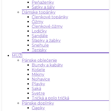
Peňaženky
Šatky a šály
Dámske topánky
Členkové topánky
Čižmy
Členkové čižmy
Lodičky
Sandále
Šľapky a žabky
Snehule
Tenisky
MUŽI
Pánske oblečenie
Bundy a kabáty
Košele
Mikiny
Nohavice
Plavky
Saká
Svetre
Tričká a polo tričká
Pánske doplnky
Čiapky