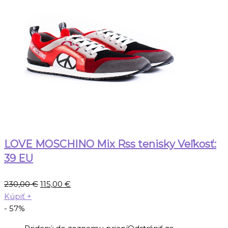
LOVE MOSCHINO Mix Rss tenisky Veľkosť:
39 EU
Pôvodná
Aktuálna
230,00
€
115,00
€
cena
cena
Kúpiť
+
bola:
je:
- 57%
230,00 €.
115,00 €.