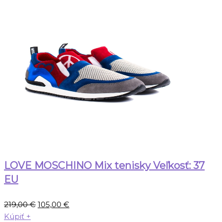
LOVE MOSCHINO Mix tenisky Veľkosť: 37
EU
Pôvodná
Aktuálna
219,00
€
105,00
€
cena
cena
Kúpiť
+